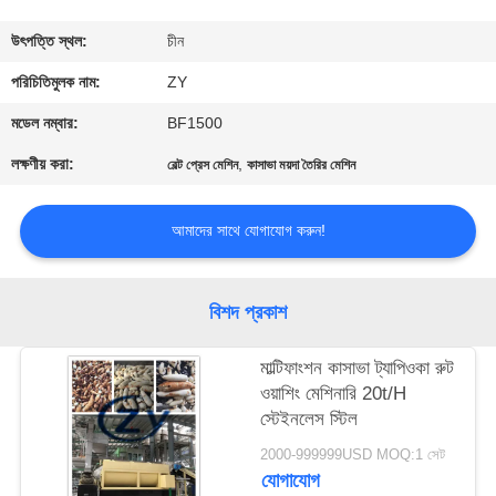
নিয়ন্ত্রণ
উৎপত্তি স্থল:
চীন
যোগাযোগ
পরিচিতিমুলক নাম:
ZY
করুন
মডেল নম্বার:
BF1500
লক্ষণীয় করা:
,
বেল্ট প্রেস মেশিন
কাসাভা ময়দা তৈরির মেশিন
খবর
আমাদের সাথে যোগাযোগ করুন!
উদ্ধৃতির
জন্য
বিশদ প্রকাশ
আবেদন
মাল্টিফাংশন কাসাভা ট্যাপিওকা রুট
ওয়াশিং মেশিনারি 20t/H
সাইট
স্টেইনলেস স্টিল
ম্যাপ
2000-999999USD MOQ:1 সেট
যোগাযোগ