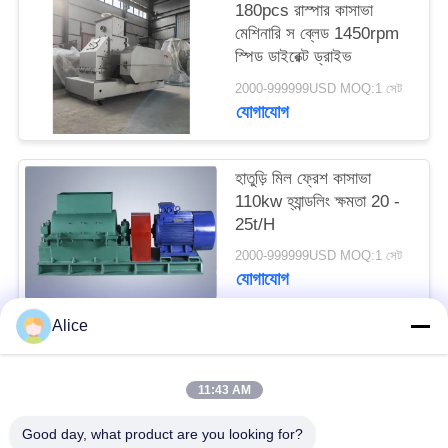
180pcs রাস্পার কাসাভা
PRIVACY
মেশিনারি স ব্লেড 1450rpm
POLICY
স্পিড ডাইরেক্ট ড্রাইভ
2000-999999USD MOQ:1 সেট
যোগাযোগ
হাতুড়ি মিল ফ্রেশ কাসাভা
110kw হ্যান্ডলিং ক্ষমতা 20 -
25t/H
2000-999999USD MOQ:1 সেট
যোগাযোগ
Alice
সব
11:43 AM
কাসাভা স্টার্চ প্রসেসিং মেশিন
টেপিওকা স্টার্চ মেশিন
Good day, what product are you looking for?