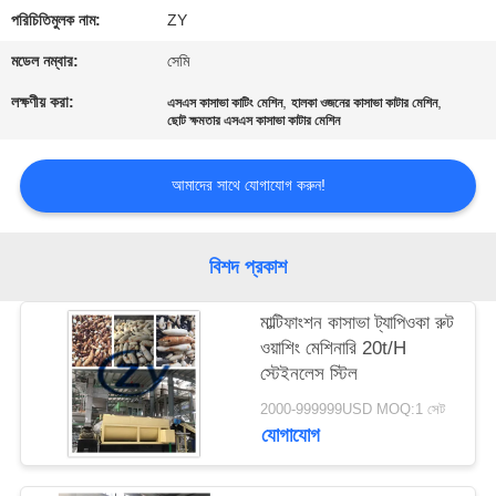
নিয়ন্ত্রণ
পরিচিতিমুলক নাম:
ZY
মডেল নম্বার:
সেমি
যোগাযোগ
লক্ষণীয় করা:
,
,
এসএস কাসাভা কাটিং মেশিন
হালকা ওজনের কাসাভা কাটার মেশিন
করুন
ছোট ক্ষমতার এসএস কাসাভা কাটার মেশিন
আমাদের সাথে যোগাযোগ করুন!
খবর
উদ্ধৃতির
বিশদ প্রকাশ
জন্য
মাল্টিফাংশন কাসাভা ট্যাপিওকা রুট
আবেদন
ওয়াশিং মেশিনারি 20t/H
স্টেইনলেস স্টিল
সাইট
2000-999999USD MOQ:1 সেট
যোগাযোগ
ম্যাপ