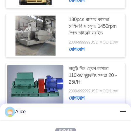
যোগাযোগ
PRIVACY
POLICY
180pcs রাস্পার কাসাভা
মেশিনারি স ব্লেড 1450rpm
স্পিড ডাইরেক্ট ড্রাইভ
2000-999999USD MOQ:1 সেট
যোগাযোগ
হাতুড়ি মিল ফ্রেশ কাসাভা
110kw হ্যান্ডলিং ক্ষমতা 20 -
25t/H
2000-999999USD MOQ:1 সেট
যোগাযোগ
Alice
সব
8:45 AM