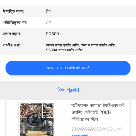
নিয়ন্ত্রণ
উৎপত্তি স্থল:
চীন
যোগাযোগ
পরিচিতিমুলক নাম:
ZY
করুন
মডেল নম্বার:
PR500
লক্ষণীয় করা:
,
,
কাসাভা রাস্পার ক্রাশিং মেশিন
ডাবল স রাস্পার ক্রাশিং মেশিন
SS304 রাস্পার ক্রাশিং মেশিন
খবর
আমাদের সাথে যোগাযোগ করুন!
উদ্ধৃতির
জন্য
বিশদ প্রকাশ
আবেদন
মাল্টিফাংশন কাসাভা ট্যাপিওকা রুট
সাইট
ওয়াশিং মেশিনারি 20t/H
স্টেইনলেস স্টিল
ম্যাপ
2000-999999USD MOQ:1 সেট