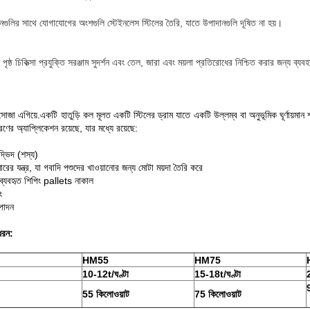
নগুলির সাথে যোগাযোগের অংশগুলি স্টেইনলেস স্টিলের তৈরি, যাতে উপাদানগুলি দূষিত না হয়।
পৃষ্ঠ চিকিত্সা প্রযুক্তি সরঞ্জাম সুদর্শন এবং তেল, জারা এবং ময়লা প্রতিরোধের নিশ্চিত করার জন্য ব্যব
সোজা এগিয়ে.একটি হাতুড়ি কল মূলত একটি স্টিলের ড্রাম যাতে একটি উল্লম্ব বা অনুভূমিক ঘূর্ণায়মান 
রণের অ্যাপ্লিকেশন রয়েছে, যার মধ্যে রয়েছে:
্ভিদ (শস্য)
রের যন্ত্র, যা গবাদি পশুদের খাওয়ানোর জন্য মোটা ময়দা তৈরি করে
য ব্যবহৃত শিপিং pallets নাকাল
ং
ৎপাদন
ধরন:
HM55
HM75
10-12t/ঘণ্টা
15-18t/ঘণ্টা
55 কিলোওয়াট
75 কিলোওয়াট