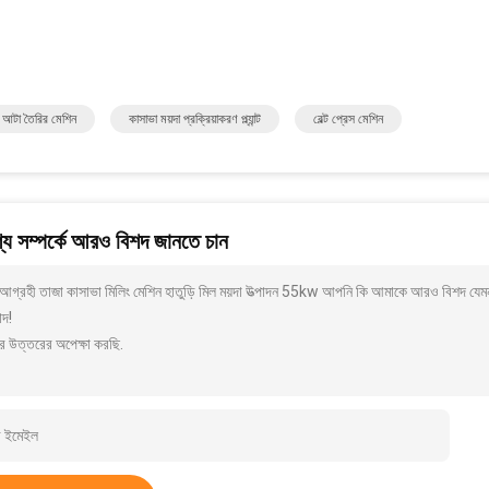
 আটা তৈরির মেশিন
কাসাভা ময়দা প্রক্রিয়াকরণ প্ল্যান্ট
বেল্ট প্রেস মেশিন
য সম্পর্কে আরও বিশদ জানতে চান
আগ্রহী তাজা কাসাভা মিলিং মেশিন হাতুড়ি মিল ময়দা উত্পাদন 55kw আপনি কি আমাকে আরও বিশদ যেমন
াদ!
র উত্তরের অপেক্ষা করছি.