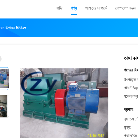
বাড়ি
পণ্য
আমাদের সম্পর্কে
যোগাযোগ করুন
ময়দা উত্পাদন 55kw
তাজা কাস
পণ্যের বি
উৎপত্তি স
পরিচিতিমু
মডেল নম্ব
প্রদান:
ন্যূনতম চ
মূল্য:
প্যাকেজিং