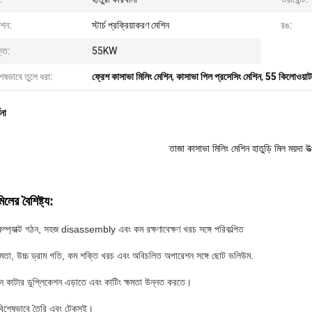
ংশন:
স্টার্চ প্রক্রিয়াকরণ মেশিন
রঙ:
তি:
55KW
েষভাবে তুলে ধরা:
ফ্রেশ কাসাভা মিলিং মেশিন
,
কাসাভা পিল প্রসেসিং মেশিন
,
55 কিলোওয়াট 
ণনা
তাজা কাসাভা মিলিং মেশিন হাতুড়ি মিল ময়দা 
মিলের বৈশিষ্ট্য:
কম্প্যাক্ট গঠন, সহজ disassembly এবং কম রক্ষণাবেক্ষণ খরচ সঙ্গে পরিকল্পিত
্ষমতা, উচ্চ ড্রাম গতি, কম শক্তি খরচ এবং অবিচলিত অপারেশন সঙ্গে ছোট ভলিউম.
ন কাটার ডুপ্লিকেশন এড়াতে এবং কাটিং ক্ষমতা উন্নত করতে।
বিশেষভাবে তৈরি এবং টেকসই।