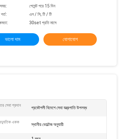
সময়:
পেমেন্ট পরে 15 দিন
শর্ত:
এল / সি, টি / টি
্ষমতা:
30set প্রতি মাসে
ভালো দাম
যোগাযোগ
্তর সেবা প্রদান
প্রকৌশলী বিদেশে সেবা যন্ত্রপাতি উপলব্ধ
বৈদ্যুতিক একক
স্থানীয় ভোল্টেজ অনুযায়ী
1 বছর