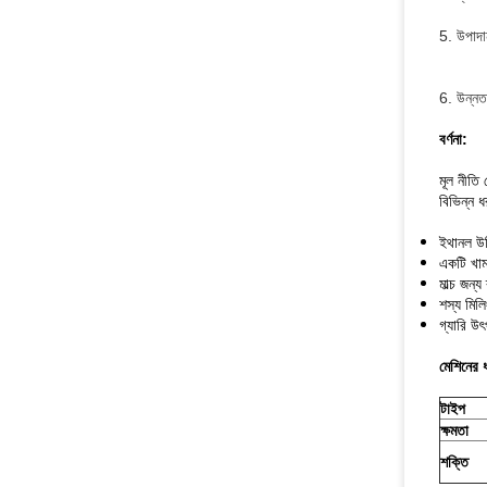
5. উপাদা
6. উন্নত 
বর্ণনা:
মূল নীতি 
বিভিন্ন ধ
ইথানল উদ
একটি খামা
মাল্চ জন্
শস্য মিলি
গ্যারি উ
মেশিনের 
টাইপ
ক্ষমতা
শক্তি