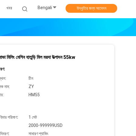
Bengali
খবর
উদ্ধৃতির জন্য আবেদন
াভা মিলিং মেশিন হাতুড়ি মিল ময়দা উত্পাদন 55kw
বরণ:
্থল:
চীন
লক নাম:
ZY
ার:
HM55
াহিদার পরিমাণ:
1 সেট
2000-999999USD
 বিবরণ:
সাধারণ প্যাকিং