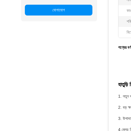
যোগাযোগ
ফা
শক্
বিশ
পণ্যের বর্
হাতুড়ি 
1. নতুন 
2. বড় ক
3. উপাদা
4 ব্লেড 