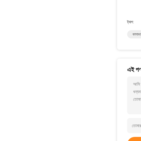
ট্যাগ:
কাসাভা
এই পণ্
আমি 
ধন্যব
তোমা