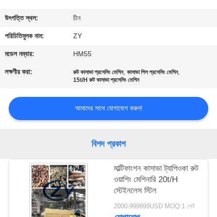
নিয়ন্ত্রণ
উৎপত্তি স্থল:
চীন
যোগাযোগ
পরিচিতিমুলক নাম:
ZY
করুন
মডেল নম্বার:
HM55
লক্ষণীয় করা:
,
,
রুট কাসাভা প্রসেসিং মেশিন
কাসাভা পিল প্রসেসিং মেশিন
15t/H রুট কাসাভা প্রসেসিং মেশিন
খবর
আমাদের সাথে যোগাযোগ করুন!
উদ্ধৃতির
জন্য
বিশদ প্রকাশ
আবেদন
মাল্টিফাংশন কাসাভা ট্যাপিওকা রুট
সাইট
ওয়াশিং মেশিনারি 20t/H
স্টেইনলেস স্টিল
ম্যাপ
2000-999999USD MOQ:1 সেট