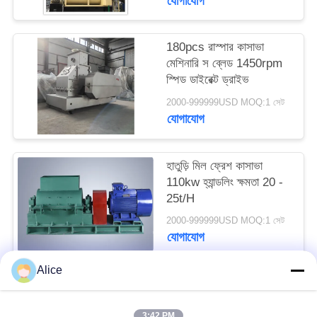
যোগাযোগ
PRIVACY
POLICY
180pcs রাস্পার কাসাভা
মেশিনারি স ব্লেড 1450rpm
স্পিড ডাইরেক্ট ড্রাইভ
2000-999999USD MOQ:1 সেট
যোগাযোগ
হাতুড়ি মিল ফ্রেশ কাসাভা
110kw হ্যান্ডলিং ক্ষমতা 20 -
25t/H
2000-999999USD MOQ:1 সেট
যোগাযোগ
Alice
সব
3:42 PM