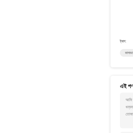
ট্যাগ:
কাসাভা
এই পণ্
আমি আ
ধন্যব
তোমা