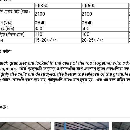
PR350
PR500
খাদ ঘোরার গতি (আর /
2100
2100
াস (মিমি)
Φ840
Φ840
রস্থ (মিমি)
350
500
্তি (কিলোওয়াট)
110
160
তা
15-20t / ঘঃ
20-25t / ঘঃ
র বর্ণনা:
arch granules are locked in the cells of the root together with ot
compound.
স্টার্চ গ্রানুলগুলি অন্যান্য উপাদানগুলির সাথে একসাথে মূলের কোষগুলিতে 
ghly the cells are destroyed, the better the release of the granules
পুঙ্খভাবে কোষগুলি ধ্বংস হয়ে যায়, গ্রানুলগুলি আরও ভাল মুক্ত হয় - এবং এর ফলে মাড়ির
 ফটো: