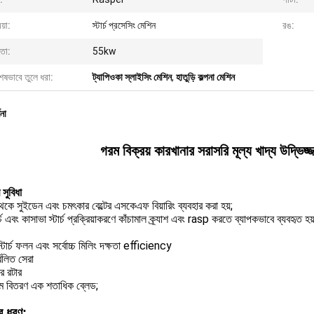
য়া:
স্টার্চ প্রসেসিং মেশিন
রঙ:
মতা:
55kw
েষভাবে তুলে ধরা:
ট্যাপিওকা স্লাইসিং মেশিন
,
হাতুড়ি কল্পনা মেশিন
ণনা
গরম বিক্রয় কারখানার সরাসরি মূল্য খাদ্য উদ্ভিজ
 সুবিধা
 থেকে সুইডেন এবং চমৎকার বেল্টের এসকেএফ বিয়ারিং ব্যবহার করা হয়;
র্চ এবং কাসাভা স্টার্চ প্রক্রিয়াকরণে কাঁচামাল ক্র্যাশ এবং rasp করতে ব্যাপকভাবে ব্যবহৃত হ
 স্টার্চ ফলন এবং সর্বোচ্চ মিলিং দক্ষতা efficiency
্বলিত সেরা
র রটার
্রাম বিতরণ এক শতাধিক ব্লেড;
ের ধরণ: