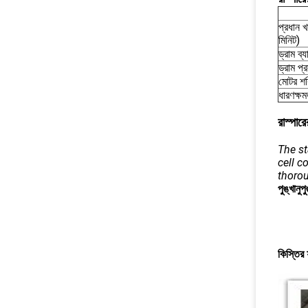
প্রধান 
মিনিট)
ড্রাম ব্য
ড্রাম প্
মোটর শক
ধারণক্ষম
রাস্পারে
The st
cell 
thorou
পুঙ্খানু
কিস্তির