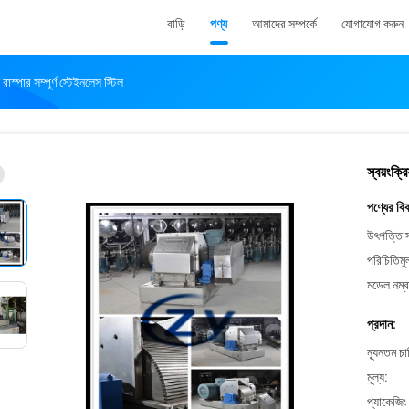
বাড়ি
পণ্য
আমাদের সম্পর্কে
যোগাযোগ করুন
 রাস্পার সম্পূর্ণ স্টেইনলেস স্টিল
স্বয়ংক্র
পণ্যের বি
উৎপত্তি স
পরিচিতিমু
মডেল নম্ব
প্রদান:
ন্যূনতম চ
মূল্য:
প্যাকেজিং