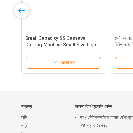
িন
Small Capacity SS Cassava
ছোট আকারের 
Cutting Machine Small Size Light
মিলিং কার্বন
Weight Easy Move
ভালো দাম
সম্বন্ধে
কাসাভা স্টার্চ প্রসেসিং মেশিন
বাড়ি
সম্পূর্ণ স্টেইনলেস স্টিল রাস্পার মেশিন ক্
পণ্য
মিষ্টি আলু স্টার্চ মেকিং