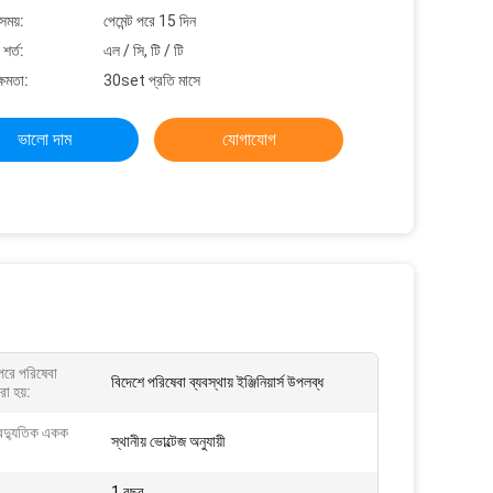
সময়:
পেমেন্ট পরে 15 দিন
শর্ত:
এল / সি, টি / টি
্ষমতা:
30set প্রতি মাসে
ভালো দাম
যোগাযোগ
 পরে পরিষেবা
বিদেশে পরিষেবা ব্যবস্থায় ইঞ্জিনিয়ার্স উপলব্ধ
া হয়:
বৈদ্যুতিক একক
স্থানীয় ভোল্টেজ অনুযায়ী
1 বছর