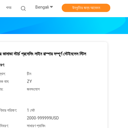
Bengali
খবর
উদ্ধৃতির জন্য আবেদন
িয় কাসাভা স্টার্চ প্রসেসিং লাইন রাস্পার সম্পূর্ণ স্টেইনলেস স্টিল
বরণ:
্থল:
চীন
লক নাম:
ZY
ার:
জনসংযোগ
াহিদার পরিমাণ:
1 সেট
2000-999999USD
 বিবরণ:
সাধারণ প্যাকিং