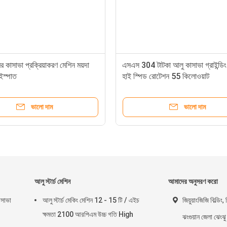
কাসাভা প্রক্রিয়াকরণ মেশিন ময়দা
এসএস 304 টাটকা আলু কাসাভা গ্রাইন্ডিং
 ইস্পাত
হাই স্পিড রোটেশন 55 কিলোওয়াট
ভালো দাম
ভালো দাম
আলু স্টার্চ মেশিন
আমাদের অনুসরণ করো
যাসাভা
আলু স্টার্চ মেকিং মেশিন 12 - 15 টি / এইচ
জিয়ুয়াংজিজি বিল্ডিং
ক্ষমতা 2100 আরপিএম উচ্চ গতি High
ঝংগুয়ান জেলা ঝেংঝু