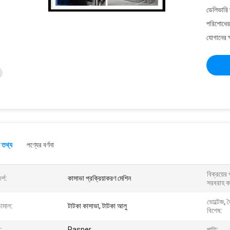
ডেলিভারি 
পরিশোধের 
যোগানের ক
 তথ্য
পণ্যের বর্ণনা
বিক্রয়ের
্শ:
কাসাভা প্রক্রিয়াকরণ মেশিন
সরবরাহ কর
ভোল্টেজ, 
চামাল:
টাটকা কাসাভা, টাটকা আলু
বিশেষ:
:
Rasper
পাটা: