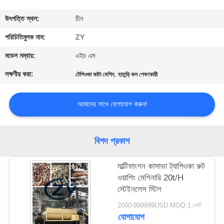
নিয়ন্ত্রণ
উৎপত্তি স্থল:
চীন
যোগাযোগ
পরিচিতিমুলক নাম:
ZY
করুন
মডেল নম্বার:
এইচ এম
লক্ষণীয় করা:
,
টেপিওকা কাটা মেশিন
হাতুড়ি কল পেষণকারী
খবর
আমাদের সাথে যোগাযোগ করুন!
উদ্ধৃতির
জন্য
বিশদ প্রকাশ
আবেদন
মাল্টিফাংশন কাসাভা ট্যাপিওকা রুট
ওয়াশিং মেশিনারি 20t/H
সাইট
স্টেইনলেস স্টিল
ম্যাপ
2000-999999USD MOQ:1 সেট
যোগাযোগ