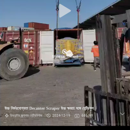
নিয়ন্ত্রণ
যোগাযোগ
করুন
খবর
উদ্ধৃতির
জন্য
আবেদন
সাইট
উচ্চ নির্ভরযোগ্যতা Decanter Scraper উচ্চ ক্ষমতা সঙ্গে সেন্ট্রিফুগ
ম্যাপ
ডিক্যান্টার স্ক্র্যাপার সেন্ট্রিফিউজ
2024-12-19
686 ভিউ