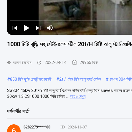
1000 মিমি ঝুড়ি সহ স্টেইনলেস স্টীল 20t/H মিষ্টি আলু স্টার্চ মেশি
বয়লার সিস্টেম
2022-04-14
29955 ভিউ
#
850 মিমি ঝুড়ি কেন্দ্রীভূত চালনী
#
2t / এইচ মিষ্টি আলু স্টার্চ মেশিন
#
এসএস 304 মিষ্টি আ
SS304 45kw 20t/h মিষ্টি আলু স্টার্চ উত্পাদন লাইন স্টার্চ কেন্দ্রাতিগ sieves ধরনের মড
30kw 1.3 CS1000 1000 মিমি চালিয়ে ...
আরও দেখুন
দর্শনার্থীর বার্তা
6282279****00
ID
2024-11-07
6