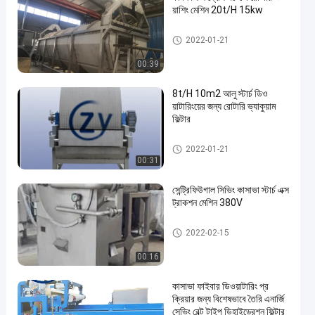
য়াশিং মেশিন 20t/H 15kw
আলু স্টার্চ মেশিন
2022-01-21
00:39
8t/H 10m2 আলু স্টার্চ ডিও
য়াটারিংয়ের জন্য রোটারি ভ্যাকুয়াম
ফিল্টার
আলু স্টার্চ মেশিন
2022-01-21
00:31
সেন্ট্রিফিউগাল সিভিং কাসাভা স্টার্চ এক্স
ট্রাকশন মেশিন 380V
বয়লার সিস্টেম
2022-02-15
00:16
কাসাভা ফাইবার ডিওয়াটারিং প্র
ক্রিয়ার জন্য বিশেষভাবে তৈরি এনার্জি
সেভিং বেল্ট টাইপ ডিহাইড্রেশন ফিল্টার