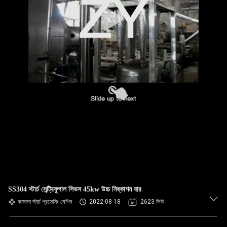
নিয়ন্ত্রণ
যোগাযোগ
করুন
খবর
উদ্ধৃতির
জন্য
আবেদন
সাইট
SS304 স্টার্চ সেন্ট্রিফুগাল সিভস 45kw উচ্চ নিষ্কাশন হার
ম্যাপ
কাসাভা স্টার্চ প্রসেসিং মেশিন
2022-08-18
2623 ভিউ