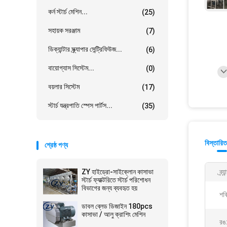
কর্ন স্টার্চ মেশিন...
(25)
সহায়ক সরঞ্জাম
(7)
ডিক্যান্টার স্ক্র্যাপার সেন্ট্রিফিউজ...
(6)
বায়োগ্যাস সিস্টেম...
(0)
বয়লার সিস্টেম
(17)
স্টার্চ যন্ত্রপাতি স্পেস পার্টস...
(35)
বিস্তারিত
শ্রেষ্ঠ পণ্য
ZY হাইড্রো-সাইক্লোন কাসাভা
ব্র্য
স্টার্চ ফ্যাক্টরিতে স্টার্চ পরিশোধন
বিভাগের জন্য ব্যবহৃত হয়
শক্
ডাবল ব্লেড ডিজাইন 180pcs
কাসাভা / আলু ক্রাশিং মেশিন
রঙ