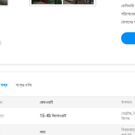
ডেলিভারি 
পরিশোধের 
যোগানের ক
 তথ্য
পণ্যের বর্ণনা
ান্ড:
জেডওয়াই
উপাদান:
ভোল্টেজ, 
তি:
15-45 কিলোওয়াট
বিশেষ:
বিক্রয়োত
:
সাদা
করা হয়: