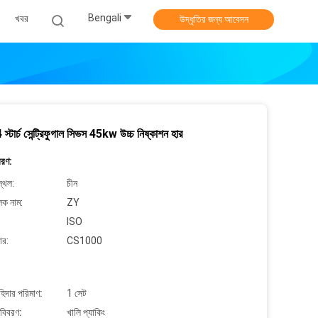
Bengali
খবর
উদ্ধৃতির জন্য আবেদন
টার্চ সেন্ট্রিফুগাল সিভস 45kw উচ্চ নিষ্কাশন হার
বরণ:
্থল:
চীন
লক নাম:
ZY
ISO
ার:
CS1000
াহিদার পরিমাণ:
1 সেট
 বিবরণ:
খালি প্যাকিং