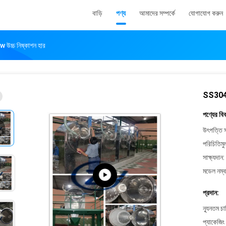
বাড়ি
পণ্য
আমাদের সম্পর্কে
যোগাযোগ করুন
w উচ্চ নিষ্কাশন হার
SS304 স্
পণ্যের বি
উৎপত্তি স
পরিচিতিমু
সাক্ষ্যদান:
মডেল নম্ব
প্রদান:
ন্যূনতম চ
প্যাকেজিং