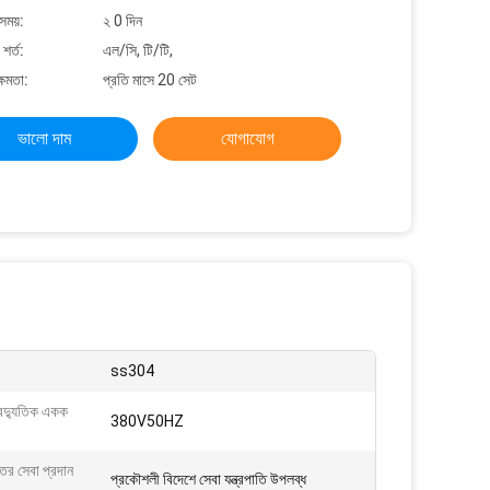
সময়:
২ 0 দিন
শর্ত:
এল/সি, টি/টি,
্ষমতা:
প্রতি মাসে 20 সেট
ভালো দাম
যোগাযোগ
ss304
বৈদ্যুতিক একক
380V50HZ
্তর সেবা প্রদান
প্রকৌশলী বিদেশে সেবা যন্ত্রপাতি উপলব্ধ