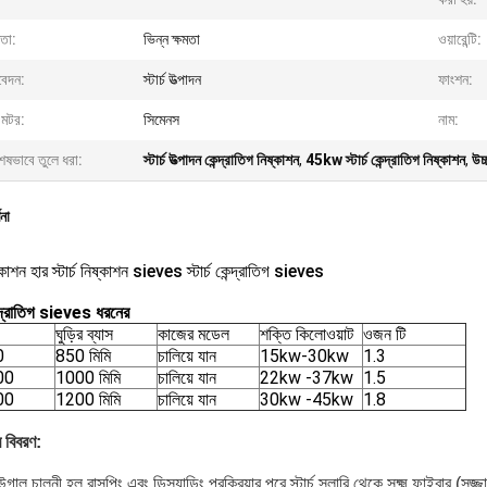
মতা:
ভিন্ন ক্ষমতা
ওয়ারেন্টি:
েদন:
স্টার্চ উত্পাদন
ফাংশন:
 মটর:
সিমেনস
নাম:
েষভাবে তুলে ধরা:
স্টার্চ উত্পাদন কেন্দ্রাতিগ নিষ্কাশন
,
45kw স্টার্চ কেন্দ্রাতিগ নিষ্কাশন
,
উচ্
ণনা
্কাশন হার স্টার্চ নিষ্কাশন sieves স্টার্চ কেন্দ্রাতিগ sieves
কেন্দ্রাতিগ sieves ধরনের
ঘুড়ির ব্যাস
কাজের মডেল
শক্তি কিলোওয়াট
ওজন টি
0
850 মিমি
চালিয়ে যান
15kw-30kw
1.3
00
1000 মিমি
চালিয়ে যান
22kw -37kw
1.5
00
1200 মিমি
চালিয়ে যান
30kw -45kw
1.8
র বিবরণ:
ফিউগাল চালনী হল রাসপিং এবং ডিস্যান্ডিং প্রক্রিয়ার পরে স্টার্চ স্লারি থেকে সূক্ষ্ম ফাইবার (