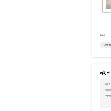
ট্যাগ:
বেল্ট ফি
এই পণ্
আমি 
ধন্যব
তোমা