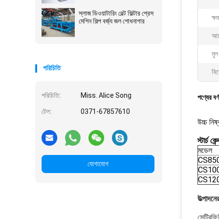
স্লাজ ডিওয়াটারিং বেল্ট ফিল্টার প্রেস
ক্ষ
মেশিন শিল্প বর্জ্য জল শোধনাগার
আব
মুল
পরিচিতি
বিশ
পরিচিতি:
Miss. Alice Song
পণ্যের বর্
টেল:
0371-67857610
উচ্চ নিষ
স্টার্চ 
মডেল
CS85
যোগাযোগ
CS10
CS12
উত্পাদনে
সেন্ট্রি