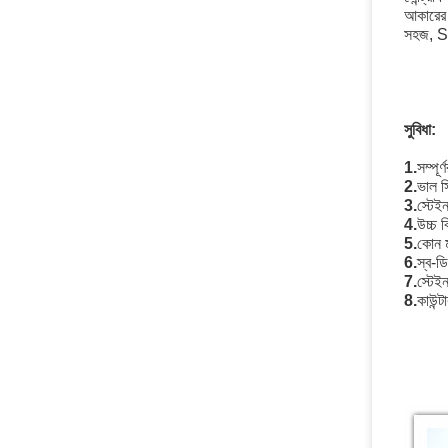
আকারের স
সহজ, SG
সুবিধা:
1.
সম্পূর
2.
ভাল স
3.
স্টেই
4.
উচ্চ ব
5.
কোন ম
6.
স্ব-ড
7.
স্টেই
8.
কাউন্