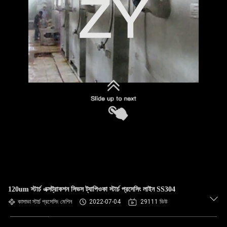
নিয়ন্ত্রণ
যোগাযোগ
করুন
খবর
উদ্ধৃতির
জন্য
আবেদন
সাইট
120um স্টার্চ এক্সট্রাকশন সিভস ট্যাপিওকা স্টার্চ প্রসেসিং লাইন SS304
ম্যাপ
কাসাভা স্টার্চ প্রসেসিং মেশিন
2022-07-04
29111 ভিউ