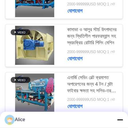
বেল্ট ডিহাইড্রেশন ফিল্টার
PRIVACY
2000-999999USD MOQ:1 সেট
যোগাযোগ
POLICY
কাসাভা ও আলুর স্টার্চ উৎপাদনের
জন্য স্থিতিশীল পারফরম্যান্স সহ
স্বয়ংক্রিয় রোটারি পিলিং মেশিন
2000-999999USD MOQ:1 সেট
যোগাযোগ
এনার্জি সেভিং বেল্ট ক্রমাগত
অপারেশনের জন্য 4 টন / ঘন্টা
ফাইবার ক্ষমতা সহ সলিড-তরল
বিচ্ছেদ ডিওয়াটারিং মেশিন
2000-999999USD MOQ:1 সেট
যোগাযোগ
Alice