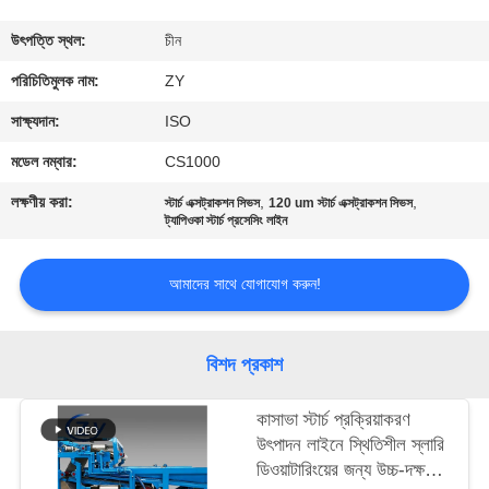
নিয়ন্ত্রণ
উৎপত্তি স্থল:
চীন
যোগাযোগ
পরিচিতিমুলক নাম:
ZY
করুন
সাক্ষ্যদান:
ISO
মডেল নম্বার:
CS1000
খবর
লক্ষণীয় করা:
,
,
স্টার্চ এক্সট্রাকশন সিভস
120 um স্টার্চ এক্সট্রাকশন সিভস
ট্যাপিওকা স্টার্চ প্রসেসিং লাইন
উদ্ধৃতির
আমাদের সাথে যোগাযোগ করুন!
জন্য
আবেদন
বিশদ প্রকাশ
সাইট
কাসাভা স্টার্চ প্রক্রিয়াকরণ
ম্যাপ
উৎপাদন লাইনে স্থিতিশীল স্লারি
ডিওয়াটারিংয়ের জন্য উচ্চ-দক্ষতা