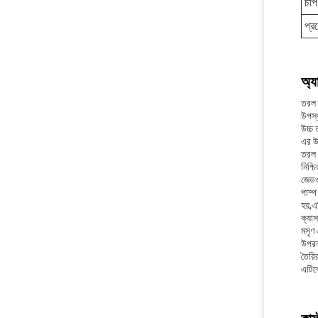
চাপ
প্র
অ্য
তরল ব
উপস্
উচ্চ
এর উ
তরল চ
নিশ্
জেডও
পাম্প
হয়,এ
ক্যাস
মসৃণ 
উপরন
তৈরির
এটিকে