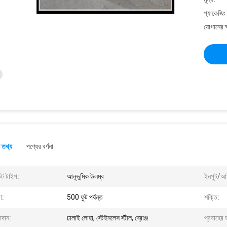
প্যাকেজিং
যোগানের ক
 তথ্য
পণ্যের বর্ণনা
ন্ট টাইপ:
আনূভুমিক উলম্ব
ইনপুট/আ
া:
500 ফুট পর্যন্ত
শক্তি:
াদান:
ঢালাই লোহা, স্টেইনলেস স্টীল, ব্রোঞ্জ
প্রবাহের 