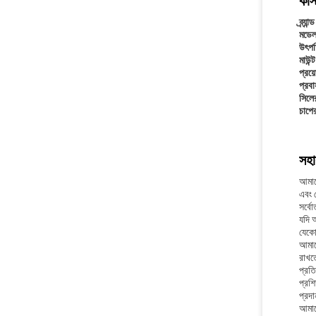
কাস
ব্র্যান
মডেল
উৎপত
মাউন্
প্রয়
প্রবা
সিলে
চাপে
সহা
আমাদে
এবং স
সর্বো
যদি আ
যেকো
আমাদে
রাখত
প্রতি
প্রশি
প্রদা
আমাদে