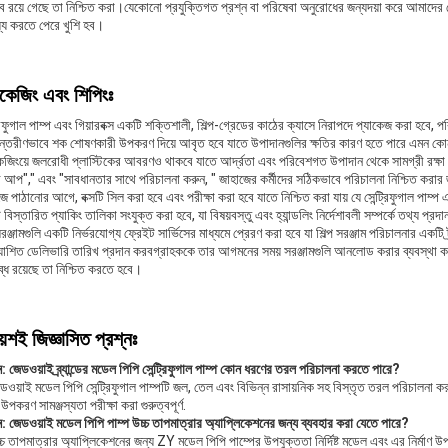
বে রয়ে গেছে তা নিশ্চিত করা।যেকোনো প্রযুক্তিগত প্রশ্ন বা পরিষেবা অনুরোধের জন্যদয়া করে আমা
য্য করতে পেরে খুশি হব।
াকেজিং এবং শিপিংঃ
্রিফুগাল পাম্প এবং গিয়ারবক্স একটি শক্তিশালী, শিল্প-গ্রেডের কাঠের ক্যাসে নিরাপদে প্যাকেজ করা হবে, পরি
ন্তরীণভাবে শক শোষণকারী উপকরণ দিয়ে আবৃত হবে যাতে উপাদানগুলির ক্ষতির কারণ হতে পারে এমন কো
েজিংয়ে জলরোধী প্লাস্টিকের আবরণও থাকবে যাতে আর্দ্রতা এবং পরিবেশগত উপাদান থেকে সামগ্রী রক্ষা ক
আপ"," এবং "সাবধানতার সাথে পরিচালনা করুন, " জাহাজের কর্মীদের সঠিকভাবে পরিচালনা নিশ্চিত করার জন
ে পাঠানোর আগে, বক্সটি সিল করা হবে এবং পরীক্ষা করা হবে যাতে নিশ্চিত করা যায় যে সেন্ট্রিফুগাল পাম্প 
বিস্তারিত প্যাকিং তালিকা সংযুক্ত করা হবে, যা বিষয়বস্তু এবং হ্যান্ডলিং নির্দেশাবলী সম্পর্কে তথ্য প্র
ঞ্জামগুলি একটি নির্ভরযোগ্য ফ্রেইট সার্ভিসের মাধ্যমে প্রেরণ করা হবে যা শিল্প সরঞ্জাম পরিচালনার একটি
্যাশিত ডেলিভারি তারিখ প্রদান করবগ্রাহককে তার আগমনের সময় সরঞ্জামগুলি আনলোড করার ব্যবস্থা কর
্ধ রয়েছে তা নিশ্চিত করতে হবে।
ায়শই জিজ্ঞাসিত প্রশ্নঃ
ন: জেডওয়াই ব্র্যান্ডের মডেল পিপি সেন্ট্রিফুগাল পাম্প কোন ধরণের তরল পরিচালনা করতে পারে?
ডওয়াই মডেল পিপি সেন্ট্রিফুগাল পাম্পটি জল, তেল এবং বিভিন্ন রাসায়নিক সহ বিস্তৃত তরল পরিচালনা করা
 উপকরণ সামঞ্জস্যতা পরীক্ষা করা গুরুত্বপূর্ণ.
ন: জেডওয়াই মডেল পিপি পাম্প উচ্চ তাপমাত্রার অ্যাপ্লিকেশনের জন্য ব্যবহার করা যেতে পারে?
্চ তাপমাত্রার অ্যাপ্লিকেশনের জন্য ZY মডেল পিপি পাম্পের উপযুক্ততা নির্দিষ্ট মডেল এবং এর নির্মাণ