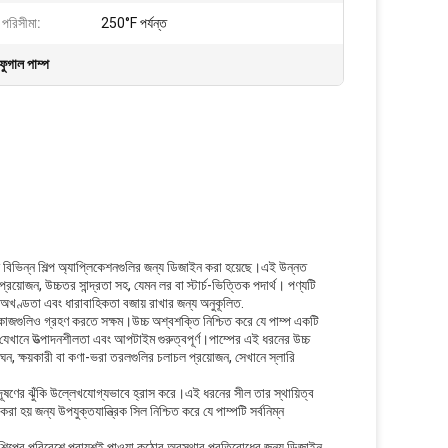
 পরিসীমা:
250°F পর্যন্ত
রিফুগাল পাম্প
ণ এমন বিভিন্ন শিল্প অ্যাপ্লিকেশনগুলির জন্য ডিজাইন করা হয়েছে।এই উন্নত
য়োজন, উচ্চতর সান্দ্রতা সহ, যেমন লর বা স্টার্চ-ভিত্তিক পদার্থ। পণ্যটি
চের অখণ্ডতা এবং ধারাবাহিকতা বজায় রাখার জন্য অনুকূলিত.
র কাজগুলিও গ্রহণ করতে সক্ষম।উচ্চ অশ্বশক্তি নিশ্চিত করে যে পাম্প একটি
যেখানে উত্পাদনশীলতা এবং আপটাইম গুরুত্বপূর্ণ।পাম্পের এই ধরনের উচ্চ
 ঘন, ক্ষয়কারী বা কণা-ভরা তরলগুলির চলাচল প্রয়োজন, সেখানে স্লারি
তরল দূষণের ঝুঁকি উল্লেখযোগ্যভাবে হ্রাস করে।এই ধরনের সীল তার স্থায়িত্ব
া হয় জন্য উপযুক্তযান্ত্রিক সিল নিশ্চিত করে যে পাম্পটি সর্বনিম্ন
ুলি শিল্পের পরিবেশে প্রায়শই পাওয়া কঠোর অবস্থার প্রতিরোধের জন্য ডিজাইন