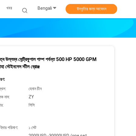
খবর
Bengali
উদ্ধৃতির জন্য আবেদন
়িত্ব উল্লম্ব সেন্ট্রিফুগাল পাম্প পর্যন্ত 500 HP 5000 GPM
হা স্টেইনলেস স্টীল ব্রোঞ্জ
বরণ:
্থল:
হেনান চীন
লক নাম:
ZY
ার:
পিপি
াহিদার পরিমাণ:
১ সেট
2000USD -30000USD /one set