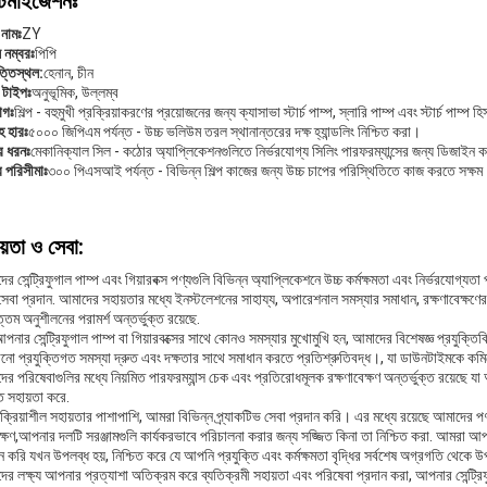
্টমাইজেশনঃ
্ড নামঃ
ZY
 নম্বরঃ
পিপি
্তিস্থল:
হেনান, চীন
ট টাইপঃ
অনুভূমিক, উল্লম্ব
োগঃ
শিল্প - বহুমুখী প্রক্রিয়াকরণের প্রয়োজনের জন্য ক্যাসাভা স্টার্চ পাম্প, স্লারি পাম্প এবং স্টার্চ পাম্প 
হ হারঃ
৫০০০ জিপিএম পর্যন্ত - উচ্চ ভলিউম তরল স্থানান্তরের দক্ষ হ্যান্ডলিং নিশ্চিত করা।
র ধরনঃ
মেকানিক্যাল সিল - কঠোর অ্যাপ্লিকেশনগুলিতে নির্ভরযোগ্য সিলিং পারফরম্যান্সের জন্য ডিজাইন 
র পরিসীমাঃ
৩০০ পিএসআই পর্যন্ত - বিভিন্ন শিল্প কাজের জন্য উচ্চ চাপের পরিস্থিতিতে কাজ করতে সক্ষ
য়তা ও সেবা:
র সেন্ট্রিফুগাল পাম্প এবং গিয়ারবক্স পণ্যগুলি বিভিন্ন অ্যাপ্লিকেশনে উচ্চ কর্মক্ষমতা এবং নির্ভরযোগ্
েবা প্রদান. আমাদের সহায়তার মধ্যে ইনস্টলেশনের সাহায্য, অপারেশনাল সমস্যার সমাধান, রক্ষণাবেক্ষণের নি
ত্তম অনুশীলনের পরামর্শ অন্তর্ভুক্ত রয়েছে.
পনার সেন্ট্রিফুগাল পাম্প বা গিয়ারবক্সের সাথে কোনও সমস্যার মুখোমুখি হন, আমাদের বিশেষজ্ঞ প্রযুক্
নো প্রযুক্তিগত সমস্যা দ্রুত এবং দক্ষতার সাথে সমাধান করতে প্রতিশ্রুতিবদ্ধ।, যা ডাউনটাইমকে কমিয
র পরিষেবাগুলির মধ্যে নিয়মিত পারফরম্যান্স চেক এবং প্রতিরোধমূলক রক্ষণাবেক্ষণ অন্তর্ভুক্ত রয়েছে য
ে সহায়তা করে.
ক্রিয়াশীল সহায়তার পাশাপাশি, আমরা বিভিন্ন প্র্যাকটিভ সেবা প্রদান করি। এর মধ্যে রয়েছে আমাদের পণ
ক্ষণ,আপনার দলটি সরঞ্জামগুলি কার্যকরভাবে পরিচালনা করার জন্য সজ্জিত কিনা তা নিশ্চিত করা. আমরা আপ
ন করি যখন উপলব্ধ হয়, নিশ্চিত করে যে আপনি প্রযুক্তি এবং কর্মক্ষমতা বৃদ্ধির সর্বশেষ অগ্রগতি থেকে
র লক্ষ্য আপনার প্রত্যাশা অতিক্রম করে ব্যতিক্রমী সহায়তা এবং পরিষেবা প্রদান করা, আপনার সেন্ট্রি