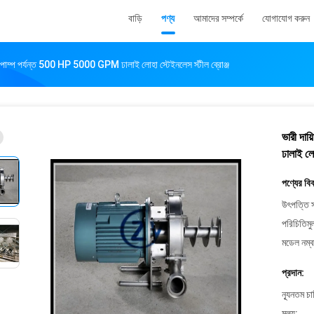
বাড়ি
পণ্য
আমাদের সম্পর্কে
যোগাযোগ করুন
ুগাল পাম্প পর্যন্ত 500 HP 5000 GPM ঢালাই লোহা স্টেইনলেস স্টীল ব্রোঞ্জ
ভারী দায
ঢালাই লো
পণ্যের বি
উৎপত্তি স
পরিচিতিমু
মডেল নম্ব
প্রদান:
ন্যূনতম চ
মূল্য: