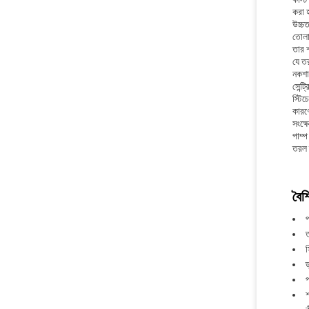
করা হ
উচ্চত
তোলা
তার শ
যে তর
নকশা 
সেন্ট
স্টিচ
কারণ
সংক্ষ
পাম্প
তরল হ
বৈশি
প
ত
স
ড
প
শ