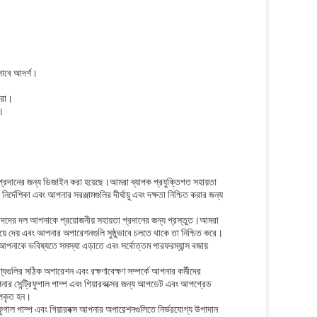
হিসাবে আদর্শ।
করা।
ম।
যতা প্রদানের জন্য ডিজাইন করা হয়েছে।আমরা ব্যাপক প্রযুক্তিগত সহায়তা
র্দেশিকা এবং আপনার সরঞ্জামগুলির দীর্ঘায়ু এবং দক্ষতা নিশ্চিত করার জন্য
তিবিদদের দল আপনাকে প্রয়োজনীয় সহায়তা প্রদানের জন্য প্রস্তুত।আমরা
়ে দেয় এবং আপনার অপারেশনগুলি সুষ্ঠুভাবে চলতে থাকে তা নিশ্চিত করে।
া আপনাকে ভবিষ্যতে সমস্যা এড়াতে এবং সর্বোত্তম পারফরম্যান্স বজায়
্যগুলির সঠিক অপারেশন এবং রক্ষণাবেক্ষণ সম্পর্কে আপনার কর্মীদের
নার সেন্ট্রিফুগাল পাম্প এবং গিয়ারবক্সের জন্য আপডেট এবং আপগ্রেড
 উপকৃত হন।
ফুগাল পাম্প এবং গিয়ারবক্স আপনার অপারেশনগুলিতে নির্ভরযোগ্য উপাদান