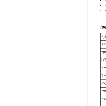
ক
ফ
স
টেক
প্যা
উপা
মাথ
বৈশি
তাপ
ইন
গত
প্র
প্র