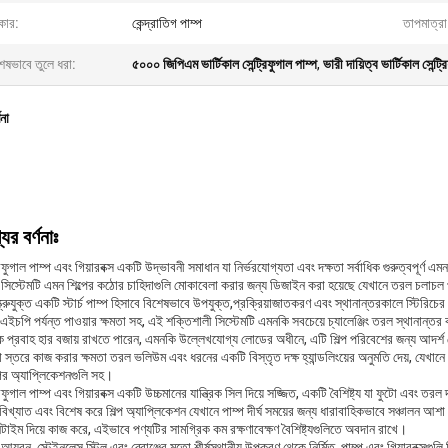
কার:
কেন্দ্রাতিগ পাম্প
তাপমাত্রা
েষভাবে তুলে ধরা:
৫০০০ জিপিএম ভার্টিকাল সেন্ট্রিফুগাল পাম্প
,
ভারী দায়িত্ব ভার্টিকাল সেন্ট্
ণনা
ের বর্ণনাঃ
্রিফুগাল পাম্প এবং গিয়ারবক্স একটি উদ্ভাবনী সমাধান যা নির্ভরযোগ্যতা এবং দক্ষতা সর্বাধিক গুরুত্বপূর্
 সিস্টেমটি এমন শিল্পের কঠোর চাহিদাগুলি মোকাবেলা করার জন্য ডিজাইন করা হয়েছে যেখানে তরল চলাচল প্র
 স্ক্রুযুক্ত একটি স্টার্চ পাম্প হিসাবে বিশেষভাবে উপযুক্ত,প্রক্রিয়াজাতকরণ এবং স্থানান্তরকালে স্টিরি
ইচপি পর্যন্ত পাওয়ার ক্ষমতা সহ, এই শক্তিশালী সিস্টেমটি এমনকি সবচেয়ে চ্যালেঞ্জিং তরল স্থানান্ত
ক প্রবাহ হার বজায় রাখতে পারেন, এমনকি উল্লেখযোগ্য লোডের অধীনে, এটি শিল্প পরিবেশের জন্য আদর্শ 
া স্তরে কাজ করার ক্ষমতা তরল ভলিউম এবং ধরনের একটি বিস্তৃত দক্ষ হ্যান্ডলিংয়ের অনুমতি দেয়, যেখানে
পের অ্যাপ্লিকেশনগুলি সহ।
্রিফুগাল পাম্প এবং গিয়ারবক্স একটি উচ্চমানের যান্ত্রিক সিল দিয়ে সজ্জিত, একটি বৈশিষ্ট্য যা ফুটো এবং 
বিখ্যাত এবং বিশেষ করে শিল্প অ্যাপ্লিকেশন যেখানে পাম্প দীর্ঘ সময়ের জন্য ধারাবাহিকভাবে সঞ্চালন আশা কর
াইম দিয়ে কাজ করে, এইভাবে পণ্যটির সামগ্রিক কম রক্ষণাবেক্ষণ বৈশিষ্ট্যগুলিতে অবদান রাখে।
 আয়রন, স্টেইনলেস স্টিল এবং ব্রোঞ্জের মতো শীর্ষস্থানীয় উপকরণ থেকে নির্মিত, পাম্প এবং গিয়ারবক্সগ