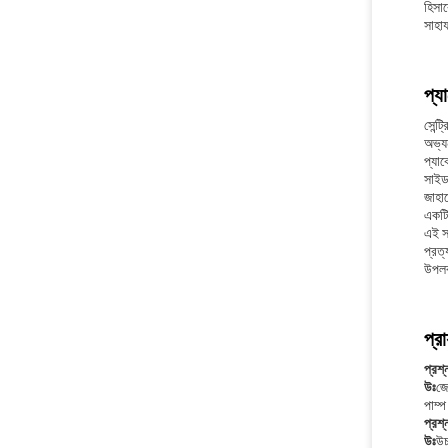
হিসা
সাহা
প্য
সেন্ট
অভ্য
প্যাক
সাইড 
জাহাজ
একটি 
এই সর
প্রত
উপলব
প্র
প্রশ্
উঃ
জে
পাম্প
প্রশ্
উঃ
উচ