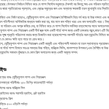
য়েছে।উপকরণ নির্বাচন নিশ্চিত করে যে পাম্প সিস্টেম শুধুমাত্র টেকসই নয় কিন্তু ক্ষয় এবং পরিধান প্রত
র জারা প্রতিরোধের প্রস্তাব, এবং ব্রোঞ্জ সমুদ্রের জল এবং অন্যান্য ক্ষয়কারী তরল মুখোমুখি তার স্থিতিস
.
ক্তি এবং নির্মাণ ছাড়াও, সেন্ট্রিফুগাল পাম্প এবং গিয়ারবক্স বৈশিষ্ট্যগুলি নিয়ে গর্ব করে যা উচ্চ দক্ষতা 
ল গতিশীলতা অপ্টিমাইজ মাধ্যমে অর্জন করা হয়, যার ফলে কম শক্তি খরচ এবং কম অপারেটিং খরচ। নিম্ন র
যা পরিধান এবং অশ্রু কমিয়ে দেয়, যা নিশ্চিত করে যে পাম্প সিস্টেম সর্বনিম্ন হস্তক্ষেপের সাথে অপারেশ
্রিফুগাল পাম্প এবং গিয়ারবক্স একটি দীর্ঘ স্ক্রু সঙ্গে একটি স্টার্চ পাম্প জন্য একটি চমৎকার পছন্দ,কারণ এটি
ের সূক্ষ্ম প্রকৃতি পরিচালনা করার জন্য ডিজাইন করা হয়েছেপাম্পের নকশাটি স্টার্চের নরম হ্যান্ডলিং নিশ্চি
ে যে কোনও ক্ষতি হতে পারে তা রোধ করে।
েপে, সেন্ট্রিফুগাল পাম্প এবং গিয়ারবক্স একটি বহুমুখী এবং শক্তিশালী সমাধান যা তরল স্থানান্তর প্রয়োজন 
 বা স্টার্চ পাম্প হিসাবে সহএর সমন্বয় উচ্চ শক্তি, যান্ত্রিক সিলিং, মানসম্পন্ন উপকরণ,এবং বৈশিষ্ট্য যা উচ
্যান্ডলিং সমাধান খুঁজছেন যে কোন শিল্প অপারেশন জন্য একটি অমূল্য সম্পদ.
ষ্ট্যঃ
ণ্যের নামঃ সেন্ট্রিফুগাল পাম্প এবং গিয়ারবক্স
াপমাত্রা পরিসীমাঃ ২৫০ ডিগ্রি ফারেনহাইট পর্যন্ত
িলের ধরনঃ যান্ত্রিক সিল
্রাইভের ধরনঃ সরাসরি ড্রাইভ, বেল্ট ড্রাইভ
্রয়োগঃ শিল্প
ক্তিঃ ৫০০ এইচপি পর্যন্ত