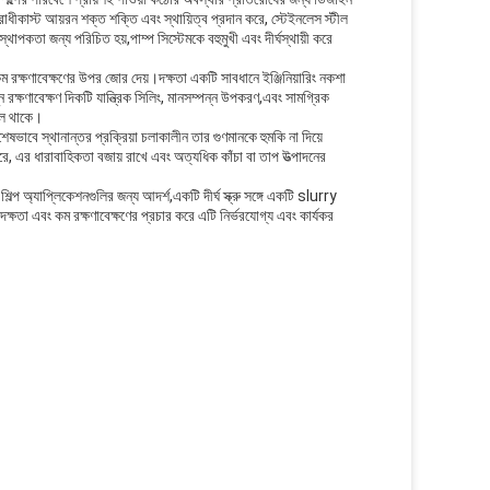
িরোধীকাস্ট আয়রন শক্ত শক্তি এবং স্থায়িত্ব প্রদান করে, স্টেইনলেস স্টীল
্থাপকতা জন্য পরিচিত হয়,পাম্প সিস্টেমকে বহুমুখী এবং দীর্ঘস্থায়ী করে
এবং কম রক্ষণাবেক্ষণের উপর জোর দেয়।দক্ষতা একটি সাবধানে ইঞ্জিনিয়ারিং নকশা
ক্ষণাবেক্ষণ দিকটি যান্ত্রিক সিলিং, মানসম্পন্ন উপকরণ,এবং সামগ্রিক
নাল থাকে।
 বিশেষভাবে স্থানান্তর প্রক্রিয়া চলাকালীন তার গুণমানকে হুমকি না দিয়ে
ত করে, এর ধারাবাহিকতা বজায় রাখে এবং অত্যধিক কাঁচা বা তাপ উত্পাদনের
শিল্প অ্যাপ্লিকেশনগুলির জন্য আদর্শ,একটি দীর্ঘ স্ক্রু সঙ্গে একটি slurry
্চ দক্ষতা এবং কম রক্ষণাবেক্ষণের প্রচার করে এটি নির্ভরযোগ্য এবং কার্যকর