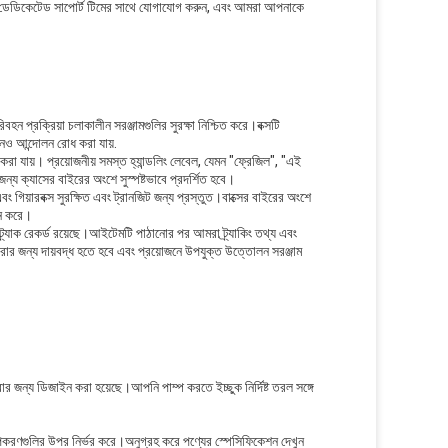
দের ডেডিকেটেড সাপোর্ট টিমের সাথে যোগাযোগ করুন, এবং আমরা আপনাকে
বহন প্রক্রিয়া চলাকালীন সরঞ্জামগুলির সুরক্ষা নিশ্চিত করে।বক্সটি
নও আন্দোলন রোধ করা যায়.
রা যায়। প্রয়োজনীয় সমস্ত হ্যান্ডলিং লেবেল, যেমন "ফ্রেজিল", "এই
্য ক্যাসের বাইরের অংশে সুস্পষ্টভাবে প্রদর্শিত হবে।
এবং গিয়ারবক্স সুরক্ষিত এবং ট্রানজিট জন্য প্রস্তুত।বাক্সের বাইরের অংশে
দান করে।
 ট্র্যাক রেকর্ড রয়েছে।আইটেমটি পাঠানোর পর আমরা ট্র্যাকিং তথ্য এবং
ার জন্য দায়বদ্ধ হতে হবে এবং প্রয়োজনে উপযুক্ত উত্তোলন সরঞ্জাম
র জন্য ডিজাইন করা হয়েছে।আপনি পাম্প করতে ইচ্ছুক নির্দিষ্ট তরল সঙ্গে
 উপকরণগুলির উপর নির্ভর করে।অনুগ্রহ করে পণ্যের স্পেসিফিকেশন দেখুন