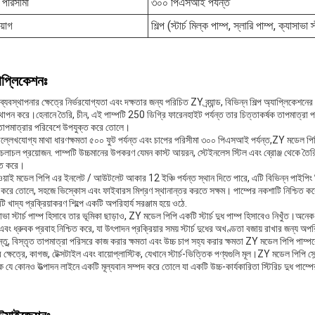
 পরিসীমা
৩০০ পিএসআই পর্যন্ত
য়োগ
শিল্প (স্টার্চ মিল্ক পাম্প, স্লারি পাম্প, ক্যাসাভা স্
াপ্লিকেশনঃ
্যবস্থাপনার ক্ষেত্রে নির্ভরযোগ্যতা এবং দক্ষতার জন্য পরিচিত ZY ব্র্যান্ড, বিভিন্ন শিল্প অ্যাপ্লিকেশনে
থাপন করে।হেনানে তৈরি, চীন, এই পাম্পটি 250 ডিগ্রি ফারেনহাইট পর্যন্ত তার চিত্তাকর্ষক তাপমাত্রা 
 তাপমাত্রার পরিবেশে উপযুক্ত করে তোলে।
ল্লেখযোগ্য মাথা ধারণক্ষমতা ৫০০ ফুট পর্যন্ত এবং চাপের পরিসীমা ৩০০ পিএসআই পর্যন্ত,ZY মডেল পিপি
লাচল প্রয়োজন. পাম্পটি উচ্চমানের উপকরণ যেমন কাস্ট আয়রন, স্টেইনলেস স্টিল এবং ব্রোঞ্জ থেকে তৈরি কর
চিত করে।
য়াই মডেল পিপি এর ইনলেট / আউটলেট আকার 12 ইঞ্চি পর্যন্ত স্থান দিতে পারে, এটি বিভিন্ন পাইপিং সি
 করে তোলে, সহজে ভিস্কোস এবং ফাইবারস মিশ্রণ স্থানান্তর করতে সক্ষম। পাম্পের নকশাটি নিশ্চিত করে যে
টি খাদ্য প্রক্রিয়াকরণ শিল্পে একটি অপরিহার্য সরঞ্জাম হয়ে ওঠে.
াভা স্টার্চ পাম্প হিসাবে তার ভূমিকা ছাড়াও, ZY মডেল পিপি একটি স্টার্চ দুধ পাম্প হিসাবেও নিখুঁত।অনেক 
এবং ধ্রুবক প্রবাহ নিশ্চিত করে, যা উৎপাদন প্রক্রিয়ার সময় স্টার্চ দুধের অখণ্ডতা বজায় রাখার জন্য অপর
্তু, বিস্তৃত তাপমাত্রা পরিসরে কাজ করার ক্ষমতা এবং উচ্চ চাপ সহ্য করার ক্ষমতা ZY মডেল পিপি পাম্
 ক্ষেত্রে, কাগজ, টেক্সটাইল এবং বায়োপ্লাস্টিক, যেখানে স্টার্চ-ভিত্তিক পণ্যগুলি মূল।ZY মডেল পিপি 
 যে কোনও উত্পাদন লাইনে একটি মূল্যবান সম্পদ করে তোলে যা একটি উচ্চ-কার্যকারিতা স্টিরিচ দুধ পাম্পে