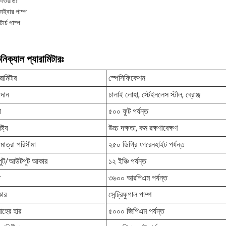
ীওয়ার্ডঃ
াইবার পাম্প
্টার্চ পাম্প
নিক্যাল প্যারামিটারঃ
রামিটার
স্পেসিফিকেশন
দান
ঢালাই লোহা, স্টেইনলেস স্টীল, ব্রোঞ্জ
া
৫০০ ফুট পর্যন্ত
ষ্ট্য
উচ্চ দক্ষতা, কম রক্ষণাবেক্ষণ
মাত্রা পরিসীমা
২৫০ ডিগ্রি ফারেনহাইট পর্যন্ত
পুট/আউটপুট আকার
১২ ইঞ্চি পর্যন্ত
ি
৩৬০০ আরপিএম পর্যন্ত
কার
সেন্ট্রিফুগাল পাম্প
বাহের হার
৫০০০ জিপিএম পর্যন্ত