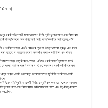
টার্চ পাম্প)
র জন্য একটি শক্তিশালী সমাধান মডেল পিপি সেন্ট্রিফুগাল পাম্প এবং গিয়ারবক্স
পরিসীমা সহ বিস্তৃত কাজ পরিচালনা করার জন্য ডিজাইন করা হয়েছে, এটি
 এমন শিল্পের জন্য একটি চমৎকার পছন্দ যা উল্লেখযোগ্য দূরত্ব এবং চাপে
া হয়েছে, যা সবচেয়ে কঠোর অবস্থার মধ্যেও স্থায়িত্ব এবং দীর্ঘায়ু
স্টেমের জন্য বহুমুখী করে তোলে।এটিকে একটি আদর্শ ক্যাসাভা স্টার্চ
 মানের ক্ষতি না করেই ক্যাসাভা স্টার্চকে দক্ষতার সাথে স্থানান্তর করা
খাদ্য পণ্যের একটি গুরুত্বপূর্ণ উপাদানপাম্পের সুনির্দিষ্ট প্রকৌশল একটি
িহার্য।
পকে বিভিন্ন পরিস্থিতিতে একটি নির্ভরযোগ্য বিকল্প করে তোলে,যেমন আঠালো
সেন্ট্রিফুগাল পাম্প এবং গিয়ারবক্সের অভিযোজনযোগ্যতা এবং স্থিতিস্থাপকতা
র প্রয়োজন.