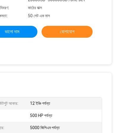
 বিবরণ:
কাঠের বাক্স
্ষমতা:
50 সেট এক মাস
ভালো দাম
যোগাযোগ
উটপুট আকার:
12 ইঞ্চি পর্যন্ত
500 HP পর্যন্ত
হার:
5000 জিপিএম পর্যন্ত