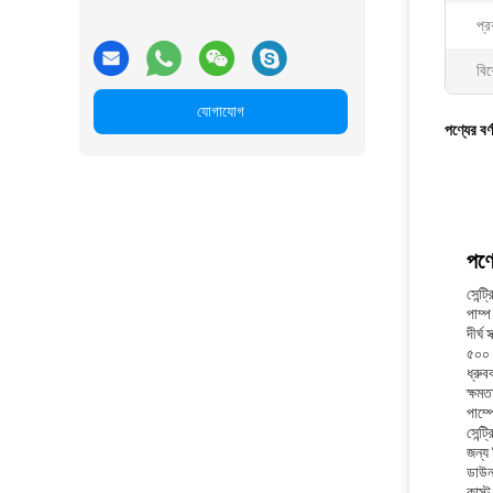
প্র
বিশ
যোগাযোগ
পণ্যের বর্
পণ্য
সেন্ট
পাম্প
দীর্ঘ
৫০০ এ
ধ্রুব
ক্ষমত
পাম্
সেন্ট
জন্য 
ডাউনট
কাস্ট