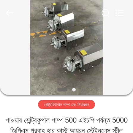
Henan
Zhiyuan
Starch
Engineering
Machinery
Co.,ltd.
বাড়ি
All
Rights
Reserved.
পণ্য
আমাদের
সম্পর্কে
সেন্ট্রিফিউগাল পাম্প এবং গিয়ারবক্স
কারখানা
পাওয়ার সেন্ট্রিফুগাল পাম্প 500 এইচপি পর্যন্ত 5000
ভ্রমণ
জিপিএম প্রবাহ হার কাস্ট আয়রন স্টেইনলেস স্টীল