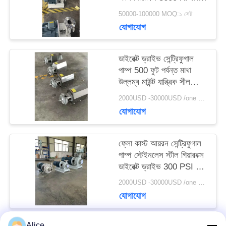
গতি
50000-100000 MOQ:১ সেট
সাইট
যোগাযোগ
ম্যাপ
ডাইরেক্ট ড্রাইভ সেন্ট্রিফুগাল
পাম্প 500 ফুট পর্যন্ত মাথা
উল্লম্ব মাউন্ট যান্ত্রিক সীল
PRIVACY
গিয়ারবক্স
2000USD -30000USD /one set MOQ:১ সেট
POLICY
যোগাযোগ
ফ্লো কাস্ট আয়রন সেন্ট্রিফুগাল
পাম্প স্টেইনলেস স্টীল গিয়ারবক্স
ডাইরেক্ট ড্রাইভ 300 PSI চাপ
সঙ্গে
2000USD -30000USD /one set MOQ:১ সেট
যোগাযোগ
Alice