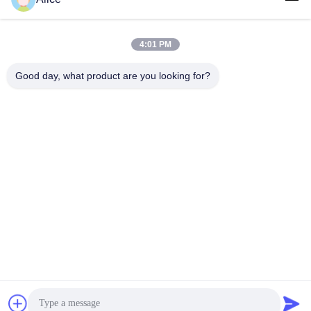
সব
4:01 PM
কাসাভা স্টার্চ প্রসেসিং মেশিন
টেপিওকা স্টার্চ মেশিন
Good day, what product are you looking for?
আলু স্টার্চ মেশিন
কাসাভা আটা প্রসেসিং মেশিন
সেন্ট্রিফিউগাল পাম্প এবং
স্বয়ংক্রিয় প্রবাহ মিটার
গিয়ারবক্স
আলু ময়দা প্রক্রিয়াকরণ
কর্ন স্টার্চ মেশিন
যন্ত্রপাতি
সাবস্ক্রাইব