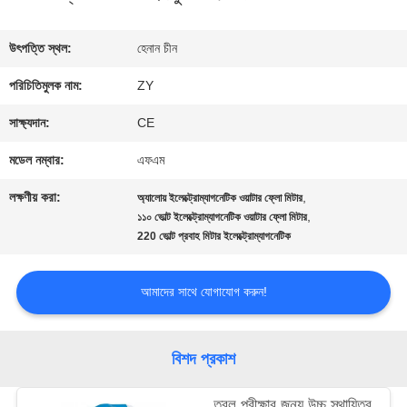
মান
উৎপত্তি স্থল:
হেনান চীন
নিয়ন্ত্রণ
পরিচিতিমুলক নাম:
ZY
সাক্ষ্যদান:
CE
যোগাযোগ
মডেল নম্বার:
এফএম
করুন
লক্ষণীয় করা:
,
অ্যালোয় ইলেক্ট্রোম্যাগনেটিক ওয়াটার ফ্লো মিটার
,
১১০ ভোল্ট ইলেক্ট্রোম্যাগনেটিক ওয়াটার ফ্লো মিটার
220 ভোল্ট প্রবাহ মিটার ইলেক্ট্রোম্যাগনেটিক
খবর
আমাদের সাথে যোগাযোগ করুন!
উদ্ধৃতির
জন্য
বিশদ প্রকাশ
আবেদন
তরল পরীক্ষার জন্য উচ্চ স্থায়িত্ব