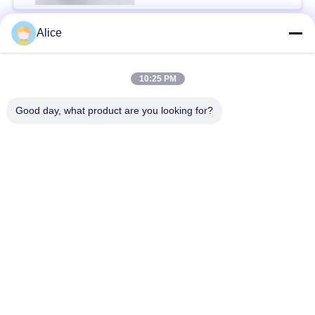
Alice
সব
10:25 PM
কাসাভা স্টার্চ প্রসেসিং মেশিন
টেপিওকা স্টার্চ মেশিন
Good day, what product are you looking for?
আলু স্টার্চ মেশিন
কাসাভা আটা প্রসেসিং মেশিন
সেন্ট্রিফিউগাল পাম্প এবং
স্বয়ংক্রিয় প্রবাহ মিটার
গিয়ারবক্স
আলু ময়দা প্রক্রিয়াকরণ
কর্ন স্টার্চ মেশিন
যন্ত্রপাতি