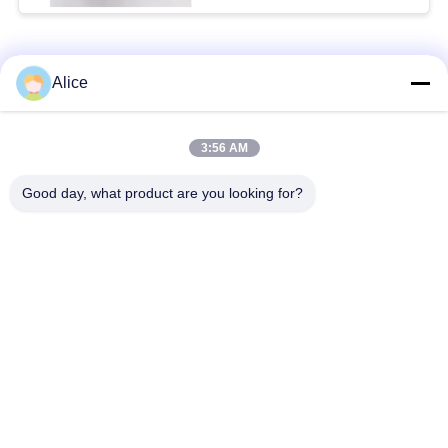
সব
Alice
3:56 AM
কাসাভা স্টার্চ প্রসেসিং মেশিন
টেপিওকা স্টার্চ মেশিন
Good day, what product are you looking for?
আলু স্টার্চ মেশিন
কাসাভা আটা প্রসেসিং মেশিন
সেন্ট্রিফিউগাল পাম্প এবং
স্বয়ংক্রিয় প্রবাহ মিটার
গিয়ারবক্স
আলু ময়দা প্রক্রিয়াকরণ
কর্ন স্টার্চ মেশিন
যন্ত্রপাতি