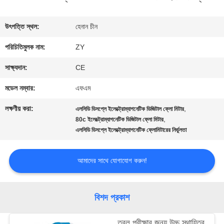
মান
উৎপত্তি স্থল:
হেনান চীন
নিয়ন্ত্রণ
পরিচিতিমুলক নাম:
ZY
সাক্ষ্যদান:
CE
যোগাযোগ
মডেল নম্বার:
এফএম
করুন
লক্ষণীয় করা:
,
এলসিডি ডিসপ্লে ইলেক্ট্রোম্যাগনেটিক ডিজিটাল ফ্লো মিটার
,
80c ইলেক্ট্রোম্যাগনেটিক ডিজিটাল ফ্লো মিটার
এলসিডি ডিসপ্লে ইলেক্ট্রোম্যাগনেটিক ফ্লোমিটারের নির্ভুলতা
খবর
আমাদের সাথে যোগাযোগ করুন!
উদ্ধৃতির
জন্য
বিশদ প্রকাশ
আবেদন
তরল পরীক্ষার জন্য উচ্চ স্থায়িত্ব