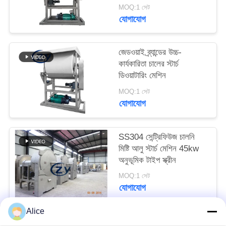
ডিওয়াটারিং ডিভাইস
PRIVACY
MOQ:1 সেট
যোগাযোগ
POLICY
জেডওয়াই ব্র্যান্ডের উচ্চ-
কার্যকারিতা চালের স্টার্চ
ডিওয়াটারিং মেশিন
MOQ:1 সেট
যোগাযোগ
SS304 সেন্ট্রিফিউজ চালনি
মিষ্টি আলু স্টার্চ মেশিন 45kw
অনুভূমিক টাইপ স্ক্রীন
MOQ:1 সেট
যোগাযোগ
Alice