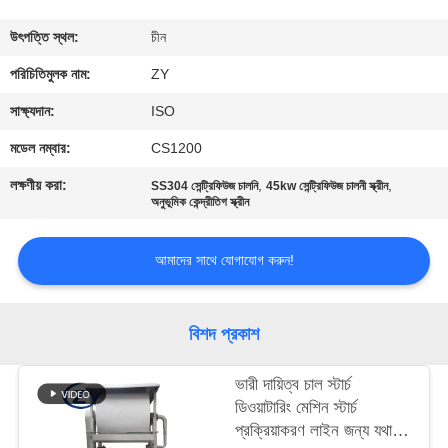
নিয়ন্ত্রণ
উৎপত্তি স্থল:
চীন
যোগাযোগ
পরিচিতিমুলক নাম:
ZY
করুন
সাক্ষ্যদান:
ISO
মডেল নম্বার:
CS1200
খবর
লক্ষণীয় করা:
,
,
SS304 সেন্ট্রিফিউজ চালনি
45kw সেন্ট্রিফিউজ চালনী স্ক্রীন
অনুভূমিক কেন্দ্রীতিগ স্ক্রীন
উদ্ধৃতির
আমাদের সাথে যোগাযোগ করুন!
জন্য
আবেদন
বিশদ প্রকাশ
সাইট
ভারী দায়িত্ব চাল স্টার্চ
ম্যাপ
ডিওয়াটারিং মেশিন স্টার্চ
প্রক্রিয়াকরণ লাইন জন্য যথার্থ