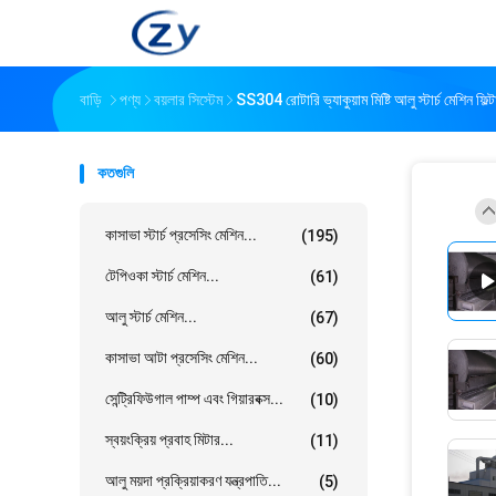
বাড়ি
পণ্য
বয়লার সিস্টেম
SS304 রোটারি ভ্যাকুয়াম মিষ্টি আলু স্টার্চ মেশিন ফিল্টা
কতগুলি
কাসাভা স্টার্চ প্রসেসিং মেশিন...
(195)
টেপিওকা স্টার্চ মেশিন...
(61)
আলু স্টার্চ মেশিন...
(67)
কাসাভা আটা প্রসেসিং মেশিন...
(60)
সেন্ট্রিফিউগাল পাম্প এবং গিয়ারবক্স...
(10)
স্বয়ংক্রিয় প্রবাহ মিটার...
(11)
আলু ময়দা প্রক্রিয়াকরণ যন্ত্রপাতি...
(5)