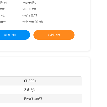
 বিবরণ:
সহজ প্যাকিং
সময়:
20-30 দিন
শর্ত:
এল/সি, টি/টি
্ষমতা:
প্রতি মাসে 20 সেট
ভালো দাম
যোগাযোগ
SUS304
2-8t/ঘন্টা
সিলভারি হোয়াইট