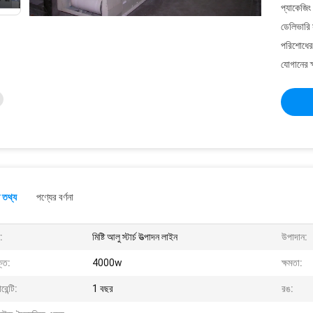
প্যাকেজিং
ডেলিভারি 
পরিশোধের 
যোগানের ক
 তথ্য
পণ্যের বর্ণনা
:
মিষ্টি আলু স্টার্চ উত্পাদন লাইন
উপাদান:
তি:
4000w
ক্ষমতা:
রেন্টি:
1 বছর
রঙ: