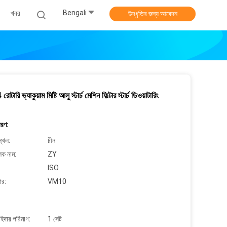
Bengali
খবর
উদ্ধৃতির জন্য আবেদন
ারি ভ্যাকুয়াম মিষ্টি আলু স্টার্চ মেশিন ফিল্টার স্টার্চ ডিওয়াটারিং
বরণ:
্থল:
চীন
লক নাম:
ZY
ISO
ার:
VM10
াহিদার পরিমাণ:
1 সেট