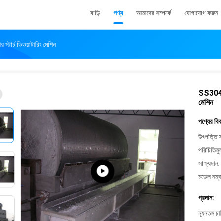
বাড়ি
পণ্য
আমাদের সম্পর্কে
যোগাযোগ করুন
র স্টার্চ ডিওয়াটারিং মেশিন
SS304 রোট
মেশিন
পণ্যের বি
উৎপত্তি স
পরিচিতিমু
সাক্ষ্যদান:
মডেল নম্ব
প্রদান:
ন্যূনতম চ