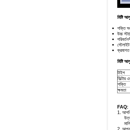
মিষ্টি আল
শক্তি সঞ্
উচ্চ স্টা
পরিবর্তনশ
স্টেলাইট 
ক্রমাগত 
মিষ্টি আল
টাইপ
ফিল্টার 
শক্তি
ক্ষমতা
FAQ:
1. আপনি 
উত্
মা
2. আপনা