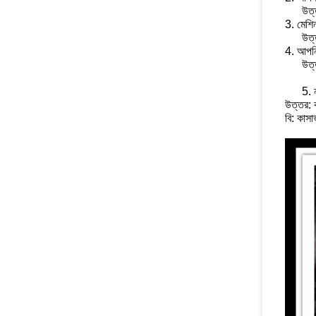
উত্
3. মেশিন
উত্
4. আপনি
উত্
5. ন
উত্তর: ক
বি: কাসাভ