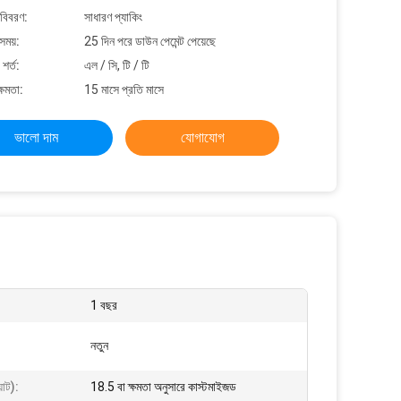
 বিবরণ:
সাধারণ প্যাকিং
সময়:
25 দিন পরে ডাউন পেমেন্ট পেয়েছে
শর্ত:
এল / সি, টি / টি
্ষমতা:
15 মাসে প্রতি মাসে
ভালো দাম
যোগাযোগ
1 বছর
নতুন
়াট):
18.5 বা ক্ষমতা অনুসারে কাস্টমাইজড