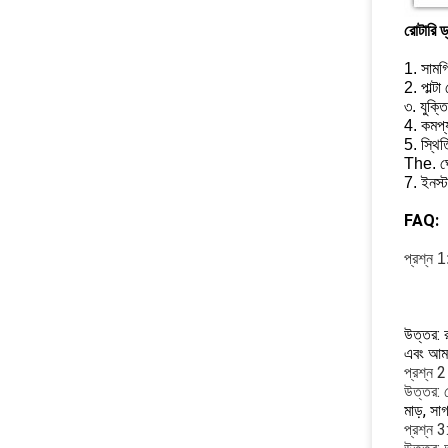
রোটারি ড্
1. সামগ
2. পাল্
৩. যুক্ত
4. কমপ্য
5. স্থি
The. ঘোর
7. ইনস্
FAQ:
প্রশ্ন 1
উত্তর: 
এবং আমর
প্রশ্ন 
উত্তর: জ
মাড়, সা
প্রশ্ন 