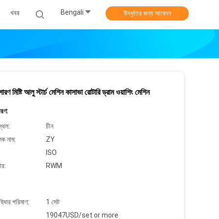
Bengali
খবর
উদ্ধৃতির জন্য আবেদন
রণ মিষ্টি আলু স্টার্চ মেশিন কাসাভা রোটারি ড্রাম ওয়াশিং মেশিন
বরণ:
্থল:
চীন
লক নাম:
ZY
ISO
ার:
RWM
াহিদার পরিমাণ:
1 সেট
19047USD/set or more