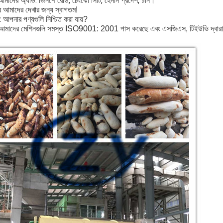
আমাদের অ্যাড: জিনশে রোড, চেংঝো সিটি, হেনান প্রদেশ, চীন।
ে আমাদের দেখার জন্য স্বাগতম!
: আপনার পণ্যগুলি নিশ্চিত করা যায়?
আমাদের মেশিনগুলি সমস্ত ISO9001: 2001 পাস করেছে এবং এসজিএস, টিইউভি দ্বারা 