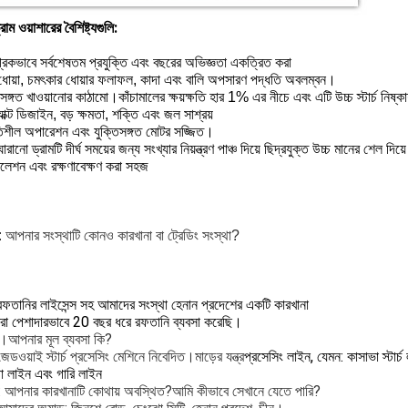
রাম ওয়াশারের বৈশিষ্ট্যগুলি:
্রিকভাবে সর্বশেষতম প্রযুক্তি এবং বছরের অভিজ্ঞতা একত্রিত করা
টা ধোয়া, চমৎকার ধোয়ার ফলাফল, কাদা এবং বালি অপসারণ পদ্ধতি অবলম্বন।
িসঙ্গত খাওয়ানোর কাঠামো।কাঁচামালের ক্ষয়ক্ষতি হার 1% এর নীচে এবং এটি উচ্চ স্টার্চ নি
াক্ট ডিজাইন, বড় ক্ষমতা, শক্তি এবং জল সাশ্রয়
তিশীল অপারেশন এবং যুক্তিসঙ্গত মোটর সজ্জিত।
ানো ড্রামটি দীর্ঘ সময়ের জন্য সংখ্যার নিয়ন্ত্রণ পাঞ্চ দিয়ে ছিদ্রযুক্ত উচ্চ মানের শেল দিয
টলেশন এবং রক্ষণাবেক্ষণ করা সহজ
: আপনার সংস্থাটি কোনও কারখানা বা ট্রেডিং সংস্থা?
রফতানির লাইসেন্স সহ আমাদের সংস্থা হেনান প্রদেশের একটি কারখানা
া পেশাদারভাবে 20 বছর ধরে রফতানি ব্যবসা করেছি।
2।আপনার মূল ব্যবসা কি?
েডওয়াই স্টার্চ প্রসেসিং মেশিনে নিবেদিত।মাড়ের যন্ত্র
প্রসেসিং লাইন, যেমন: কাসাভা স্টার্চ
গা লাইন এবং গারি লাইন
3: আপনার কারখানাটি কোথায় অবস্থিত?আমি কীভাবে সেখানে যেতে পারি?