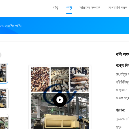
বাড়ি
পণ্য
আমাদের সম্পর্কে
যোগাযোগ করুন
্রাম ওয়াশিং মেশিন
বালি অপসা
পণ্যের বি
উৎপত্তি স
পরিচিতিমু
সাক্ষ্যদান:
মডেল নম্ব
প্রদান:
ন্যূনতম চ
মূল্য: