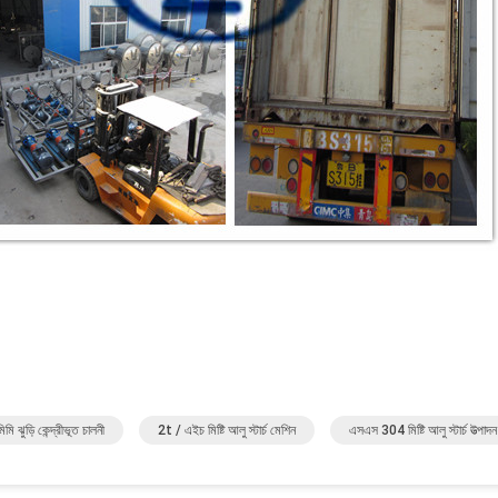
ি ঝুড়ি কেন্দ্রীভূত চালনী
2t / এইচ মিষ্টি আলু স্টার্চ মেশিন
এসএস 304 মিষ্টি আলু স্টার্চ উত্পাদ