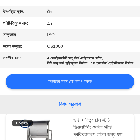
নিয়ন্ত্রণ
উৎপত্তি স্থল:
চীন
যোগাযোগ
পরিচিতিমুলক নাম:
ZY
করুন
সাক্ষ্যদান:
ISO
মডেল নম্বার:
CS1000
খবর
লক্ষণীয় করা:
,
4 কেডব্লিউ মিষ্টি আলু স্টার্চ এক্সট্রাকশন মেশিন
,
মিষ্টি আলু স্টার্চ সেন্ট্রিফুগাল সিফটার
7 ট / ঘন্টা স্টার্চ সেন্ট্রিফিউগাল সিফটার
উদ্ধৃতির
আমাদের সাথে যোগাযোগ করুন!
জন্য
আবেদন
বিশদ প্রকাশ
সাইট
ভারী দায়িত্ব চাল স্টার্চ
ম্যাপ
ডিওয়াটারিং মেশিন স্টার্চ
প্রক্রিয়াকরণ লাইন জন্য যথার্থ