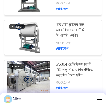
ডিওয়াটারিং ডিভাইস
PRIVACY
MOQ:1 সেট
যোগাযোগ
POLICY
জেডওয়াই ব্র্যান্ডের উচ্চ-
কার্যকারিতা চালের স্টার্চ
ডিওয়াটারিং মেশিন
MOQ:1 সেট
যোগাযোগ
SS304 সেন্ট্রিফিউজ চালনি
মিষ্টি আলু স্টার্চ মেশিন 45kw
অনুভূমিক টাইপ স্ক্রীন
MOQ:1 সেট
যোগাযোগ
Alice