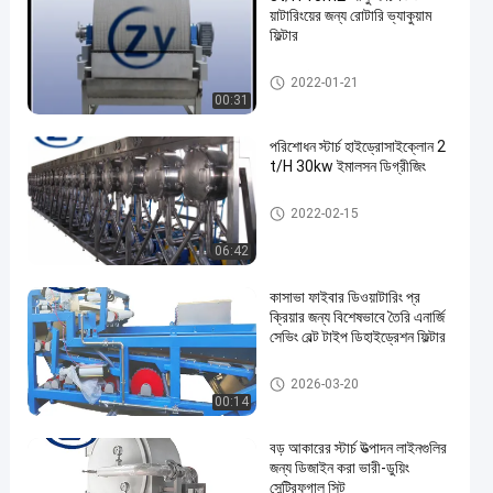
য়াটারিংয়ের জন্য রোটারি ভ্যাকুয়াম
ফিল্টার
আলু স্টার্চ মেশিন
2022-01-21
00:31
পরিশোধন স্টার্চ হাইড্রোসাইক্লোন 2
t/H 30kw ইমালসন ডিগ্রীজিং
কর্ন স্টার্চ মেশিন
2022-02-15
06:42
কাসাভা ফাইবার ডিওয়াটারিং প্র
ক্রিয়ার জন্য বিশেষভাবে তৈরি এনার্জি
সেভিং বেল্ট টাইপ ডিহাইড্রেশন ফিল্টার
কাসাভা স্টার্চ প্রসেসিং মেশিন
2026-03-20
00:14
বড় আকারের স্টার্চ উত্পাদন লাইনগুলির
জন্য ডিজাইন করা ভারী-ডুয়িং
সেন্ট্রিফুগাল সিট