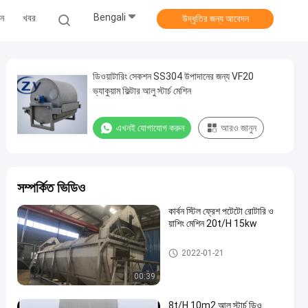
Bengali
ুন
খবর
উদ্ধৃতির জন্য আবেদন
ডিওয়াটারিং সেকশন SS304 উপাদানের জন্য VF20
ভ্যাকুয়াম ফিল্টার আলু স্টার্চ মেশিন
এখনই যোগাযোগ করুন
আরও জানুন
সম্পর্কিত ভিডিও
কার্বন স্টিল ফ্রেশ পটেটো রোটারি ও
য়াশিং মেশিন 20t/H 15kw
আলু স্টার্চ মেশিন
2022-01-21
00:39
8t/H 10m2 আলু স্টার্চ ডিও