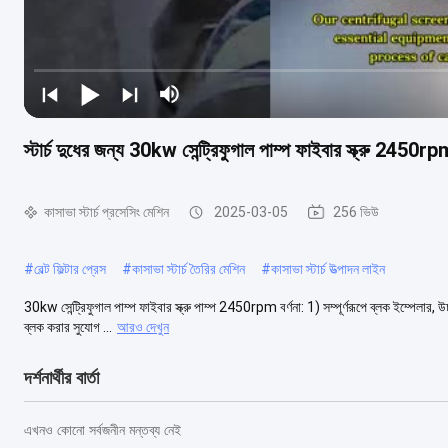
স্টার্চ দুধের জন্য 30kw সেন্ট্রিফুগাল পাম্প ফাইবার স্ক্রু 2450r
কাসাভা স্টার্চ প্রসেসিং মেশিন
2025-03-05
256 ভিউ
#
বেল্ট ফিল্টার প্রেস
#
কাসাভা স্টার্চ তৈরির মেশিন
#
কাসাভা স্টার্চ উত্পাদন লাইন
30kw সেন্ট্রিফুগাল পাম্প ফাইবার স্ক্রু পাম্প 2450rpm বর্ণনা: 1) সম্পূর্ণরূপে ব্লক ইম্পেলার
ব্লক করার সুযোগ ...
আরও দেখুন
দর্শনার্থীর বার্তা
এখনও কোনো সর্বজনীন মন্তব্য নেই