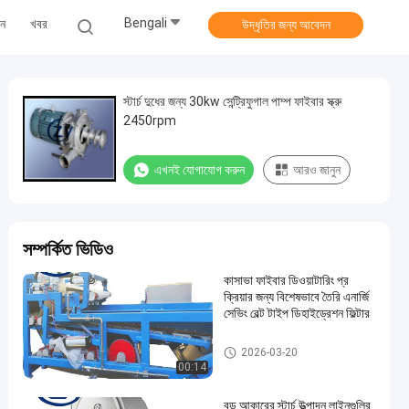
Bengali
ুন
খবর
উদ্ধৃতির জন্য আবেদন
স্টার্চ দুধের জন্য 30kw সেন্ট্রিফুগাল পাম্প ফাইবার স্ক্রু
2450rpm
এখনই যোগাযোগ করুন
আরও জানুন
সম্পর্কিত ভিডিও
কাসাভা ফাইবার ডিওয়াটারিং প্র
ক্রিয়ার জন্য বিশেষভাবে তৈরি এনার্জি
সেভিং বেল্ট টাইপ ডিহাইড্রেশন ফিল্টার
কাসাভা স্টার্চ প্রসেসিং মেশিন
2026-03-20
00:14
বড় আকারের স্টার্চ উত্পাদন লাইনগুলির