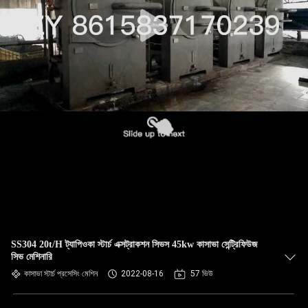
নিয়ন্ত্রণ
যোগাযোগ
করুন
খবর
উদ্ধৃতির
জন্য
আবেদন
SS304 20t/H ট্যাপিওকা স্টার্চ এক্সট্রাকশন সিভস 45kw কাসাভা সেন্ট্রিফিউজ
সাইট
সিভ মেশিনারি
ম্যাপ
কাসাভা স্টার্চ প্রসেসিং মেশিন
2022-08-16
57 ভিউ