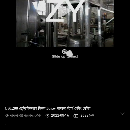
নিয়ন্ত্রণ
যোগাযোগ
করুন
খবর
উদ্ধৃতির
জন্য
আবেদন
সাইট
CS1200 সেন্ট্রিফিউগাল সিভস 30kw কাসাভা স্টার্চ মেকিং মেশিন
ম্যাপ
কাসাভা স্টার্চ প্রসেসিং মেশিন
2022-08-16
2623 ভিউ