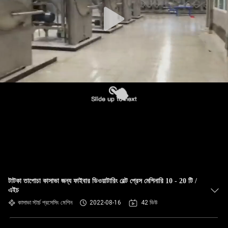
নিয়ন্ত্রণ
যোগাযোগ
করুন
খবর
উদ্ধৃতির
জন্য
আবেদন
টাটকা তাপোচা কাসাভা জন্য ফাইবার ডিওয়াটারিং বেল্ট প্রেস মেশিনারি 10 - 20 টি /
সাইট
এইচ
ম্যাপ
কাসাভা স্টার্চ প্রসেসিং মেশিন
2022-08-16
42 ভিউ