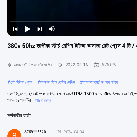
380v 50hz তাপীকা স্টার্চ মেশিন টাটকা কাসাভা বেল্ট প্রেস 4 টি 
কাসাভা স্টার্চ প্রসেসিং মেশিন
2022-08-16
676 ভিউ
#
বেল্ট ফিল্টার প্রেস
#
কাসাভা স্টার্চ তৈরির মেশিন
#
কাসাভা স্টার্চ উত্পাদন লাইন
স্বল্প বিদ্যুত গ্রহণ বেল্ট প্রেস মেশিনের ধরণ আদর্শ FPM-1500 ক্ষমতা 4kw উপাদান কার্বন ইস্পাত
প্রান্তের পণ্যটির...
আরও দেখুন
দর্শনার্থীর বার্তা
8769****20
IN
2024-04-04
8