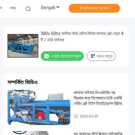
Bengali
ুন
খবর
উদ্ধৃতির জন্য আবেদন
380v 50hz তাপীকা স্টার্চ মেশিন টাটকা কাসাভা বেল্ট প্রেস 4
টি / এইচ ফাইবার
এখনই যোগাযোগ করুন
আরও জানুন
সম্পর্কিত ভিডিও
কাসাভা ফাইবার ডিওয়াটারিং প্র
ক্রিয়ার জন্য বিশেষভাবে তৈরি এনার্জি
সেভিং বেল্ট টাইপ ডিহাইড্রেশন ফিল্টার
কাসাভা স্টার্চ প্রসেসিং মেশিন
2026-03-20
00:14
বড় আকারের স্টার্চ উত্পাদন লাইনগুলির