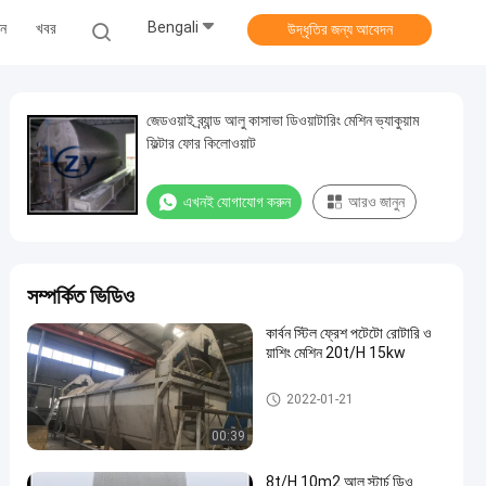
Bengali
ুন
খবর
উদ্ধৃতির জন্য আবেদন
জেডওয়াই ব্র্যান্ড আলু কাসাভা ডিওয়াটারিং মেশিন ভ্যাকুয়াম
ফিল্টার ফোর কিলোওয়াট
এখনই যোগাযোগ করুন
আরও জানুন
সম্পর্কিত ভিডিও
কার্বন স্টিল ফ্রেশ পটেটো রোটারি ও
য়াশিং মেশিন 20t/H 15kw
আলু স্টার্চ মেশিন
2022-01-21
00:39
8t/H 10m2 আলু স্টার্চ ডিও