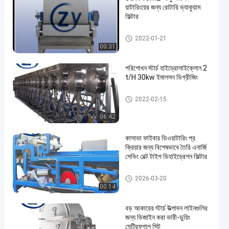
য়াটারিংয়ের জন্য রোটারি ভ্যাকুয়াম
ফিল্টার
আলু স্টার্চ মেশিন
2022-01-21
00:31
পরিশোধন স্টার্চ হাইড্রোসাইক্লোন 2
t/H 30kw ইমালসন ডিগ্রীজিং
কর্ন স্টার্চ মেশিন
2022-02-15
06:42
কাসাভা ফাইবার ডিওয়াটারিং প্র
ক্রিয়ার জন্য বিশেষভাবে তৈরি এনার্জি
সেভিং বেল্ট টাইপ ডিহাইড্রেশন ফিল্টার
কাসাভা স্টার্চ প্রসেসিং মেশিন
2026-03-20
00:14
বড় আকারের স্টার্চ উত্পাদন লাইনগুলির
জন্য ডিজাইন করা ভারী-ডুয়িং
সেন্ট্রিফুগাল সিট