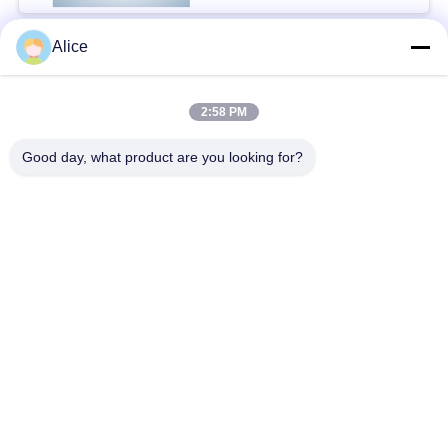
Alice
সব
2:58 PM
কাসাভা স্টার্চ প্রসেসিং মেশিন
টেপিওকা স্টার্চ মেশিন
Good day, what product are you looking for?
আলু স্টার্চ মেশিন
কাসাভা আটা প্রসেসিং মেশিন
সেন্ট্রিফিউগাল পাম্প এবং
স্বয়ংক্রিয় প্রবাহ মিটার
গিয়ারবক্স
আলু ময়দা প্রক্রিয়াকরণ
কর্ন স্টার্চ মেশিন
যন্ত্রপাতি