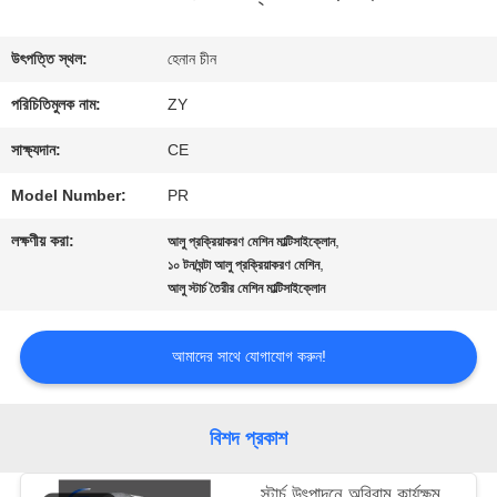
মান
উৎপত্তি স্থল:
হেনান চীন
নিয়ন্ত্রণ
পরিচিতিমুলক নাম:
ZY
সাক্ষ্যদান:
CE
যোগাযোগ
Model Number:
PR
করুন
লক্ষণীয় করা:
,
আলু প্রক্রিয়াকরণ মেশিন মাল্টিসাইক্লোন
,
১০ টন/ঘন্টা আলু প্রক্রিয়াকরণ মেশিন
আলু স্টার্চ তৈরীর মেশিন মাল্টিসাইক্লোন
খবর
আমাদের সাথে যোগাযোগ করুন!
উদ্ধৃতির
জন্য
বিশদ প্রকাশ
আবেদন
স্টার্চ উৎপাদনে অবিরাম কার্যক্ষম