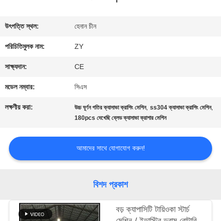
মান
উৎপত্তি স্থল:
হেনান চীন
নিয়ন্ত্রণ
পরিচিতিমুলক নাম:
ZY
সাক্ষ্যদান:
CE
যোগাযোগ
মডেল নম্বার:
সিএস
করুন
লক্ষণীয় করা:
,
,
উচ্চ ঘূর্ণন গতির ক্যাসাভা ক্রাশিং মেশিন
ss304 ক্যাসাভা ক্রাশিং মেশিন
180pcs দেখেছি ব্লেড ক্যাসাভা ক্রাশার মেশিন
খবর
আমাদের সাথে যোগাযোগ করুন!
উদ্ধৃতির
বিশদ প্রকাশ
জন্য
আবেদন
বড় ক্যাপাসিটি টায়িওকা স্টার্চ
মেশিন / ইন্ডাস্ট্রি ড্রাম রোটারি