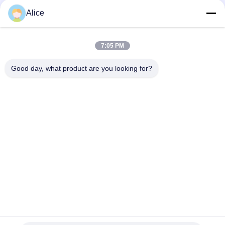
Alice
সব
7:05 PM
কাসাভা স্টার্চ প্রসেসিং মেশিন
টেপিওকা স্টার্চ মেশিন
Good day, what product are you looking for?
আলু স্টার্চ মেশিন
কাসাভা আটা প্রসেসিং মেশিন
সেন্ট্রিফিউগাল পাম্প এবং
স্বয়ংক্রিয় প্রবাহ মিটার
গিয়ারবক্স
আলু ময়দা প্রক্রিয়াকরণ
কর্ন স্টার্চ মেশিন
যন্ত্রপাতি
সাবস্ক্রাইব