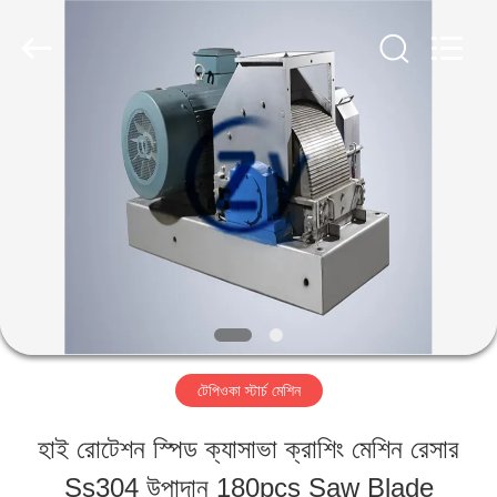
Henan
Zhiyuan
Starch
Engineering
Machinery
Co.,ltd.
বাড়ি
All
Rights
Reserved.
পণ্য
আমাদের
সম্পর্কে
টেপিওকা স্টার্চ মেশিন
কারখানা
হাই রোটেশন স্পিড ক্যাসাভা ক্রাশিং মেশিন রেসার
ভ্রমণ
Ss304 উপাদান 180pcs Saw Blade