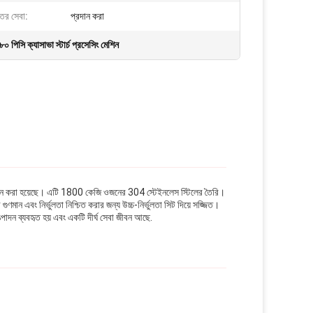
্তর সেবা:
প্রদান করা
৮০ পিসি ক্যাসাভা স্টার্চ প্রসেসিং মেশিন
য ডিজাইন করা হয়েছে। এটি 1800 কেজি ওজনের 304 স্টেইনলেস স্টিলের তৈরি।
ুণমান এবং নির্ভুলতা নিশ্চিত করার জন্য উচ্চ-নির্ভুলতা সিট দিয়ে সজ্জিত।
াদন ব্যবহৃত হয় এবং একটি দীর্ঘ সেবা জীবন আছে.