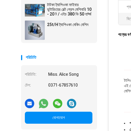
টাটকা ট্যাপিওকা ফাইবার
প্য
ডুটারিংয়ের বেল্ট প্রেস মেশিনারি 10
- 20 ট / এইচ 380 ভি 50 হার্ট্জ
বিশ
25t/H ট্যাপিওকা মেকিং মেশিন
পণ্যের বর্
পরিচিতি
পরিচিতি:
Miss. Alice Song
টাপিও
টেল:
0371-67857610
এই মে
মেশি
যোগাযোগ
প
ভ