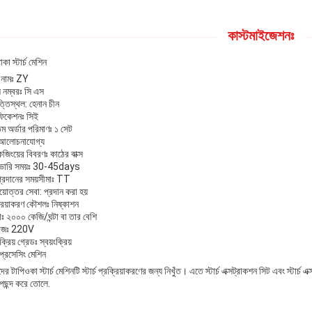
কাস্টমাইজেশনঃ
োকা স্টার্চ মেশিন
ন্ড নামঃ ZY
 নম্বরঃ সি এস
্তিস্থল: হেনান চীন
িফিকেশনঃ সিই
তম অর্ডার পরিমাণঃ ১ সেট
 আলোচনাযোগ্য
েজিংয়ের বিবরণঃ কাঠের বাক্স
ভারি সময়ঃ 30-45days
 প্রদানের সময়সীমাঃ TT
য়োত্তর সেবা: প্রদান করা হয়
্রিয়াকরণ কৌশলঃ নিষ্কাশন
াঃ ২০০০ কেজি/ঘন্টা বা তার বেশি
টেজঃ 220V
ক্রিয় গ্রেডঃ স্বয়ংক্রিয়
্চ প্রসেসিং মেশিন
র টাপিওকা স্টার্চ মেশিনটি স্টার্চ প্রক্রিয়াকরণের জন্য নিখুঁত। এতে স্টার্চ এক্সট্রাকশন সিট এবং স্টার্চ
পছন্দ করে তোলে.