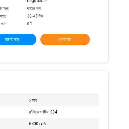
negotiable
 বিবরণ:
কাঠের বাক্স
সময়:
30-45 দিন
শর্ত:
টিটি
ভালো দাম
যোগাযোগ
১ বছর
স্টেইনলেস স্টিল 304
5400 কেজি