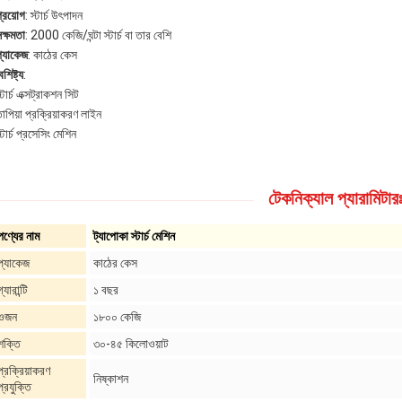
্রয়োগ
: স্টার্চ উৎপাদন
ক্ষমতা
: 2000 কেজি/ঘন্টা স্টার্চ বা তার বেশি
প্যাকেজ
: কাঠের কেস
ৈশিষ্ট্য
:
্টার্চ এক্সট্রাকশন সিট
াপিয়া প্রক্রিয়াকরণ লাইন
্টার্চ প্রসেসিং মেশিন
টেকনিক্যাল প্যারামিটার
পণ্যের নাম
ট্যাপোকা স্টার্চ মেশিন
প্যাকেজ
কাঠের কেস
গ্যারান্টি
১ বছর
ওজন
১৮০০ কেজি
শক্তি
৩০-৪৫ কিলোওয়াট
প্রক্রিয়াকরণ
নিষ্কাশন
প্রযুক্তি