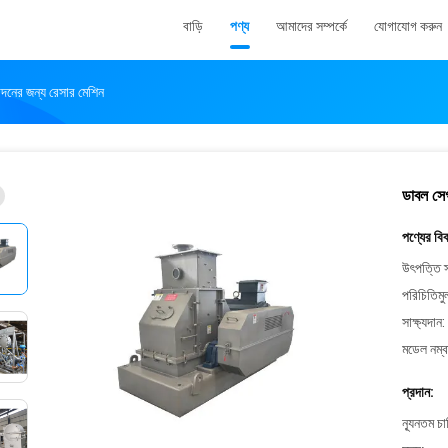
বাড়ি
পণ্য
আমাদের সম্পর্কে
যোগাযোগ করুন
দনের জন্য রেসার মেশিন
ডাবল সেগ
পণ্যের বি
উৎপত্তি স
পরিচিতিমু
সাক্ষ্যদান:
মডেল নম্ব
প্রদান:
ন্যূনতম চ