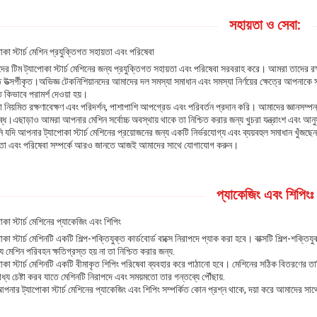
সহায়তা ও সেবা:
োকা স্টার্চ মেশিন প্রযুক্তিগত সহায়তা এবং পরিষেবা
ের টিম ট্যাপোকা স্টার্চ মেশিনের জন্য প্রযুক্তিগত সহায়তা এবং পরিষেবা সরবরাহ করে। আমরা তাদের র
উত্সর্গীকৃত।অভিজ্ঞ টেকনিশিয়ানদের আমাদের দল সমস্যা সমাধান এবং সমস্যা নির্ণয়ের ক্ষেত্রে আপনাকে 
 কিভাবে পরামর্শ দেওয়া হয়।
নিয়মিত রক্ষণাবেক্ষণ এবং পরিদর্শন, পাশাপাশি আপগ্রেড এবং পরিবর্তন প্রদান করি। আমাদের জ্ঞানসম্পন
ধ।এছাড়াও আমরা আপনার মেশিন সর্বোচ্চ অবস্থায় থাকে তা নিশ্চিত করার জন্য খুচরা যন্ত্রাংশ এবং আনুষা
যদি আপনার ট্যাপোকা স্টার্চ মেশিনের প্রয়োজনের জন্য একটি নির্ভরযোগ্য এবং ব্যয়বহুল সমাধান খুঁজ
়তা এবং পরিষেবা সম্পর্কে আরও জানতে আজই আমাদের সাথে যোগাযোগ করুন।
প্যাকেজিং এবং শিপিংঃ
োকা স্টার্চ মেশিনের প্যাকেজিং এবং শিপিং
োকা স্টার্চ মেশিনটি একটি শিল্প-শক্তিযুক্ত কার্ডবোর্ড বাক্সে নিরাপদে প্যাক করা হবে। বাক্সটি শিল্প-শক্তি
ে মেশিন পরিবহন ক্ষতিগ্রস্ত হয় না তা নিশ্চিত করার জন্য.
পোকা স্টার্চ মেশিনটি একটি বীমাকৃত শিপিং পরিষেবা ব্যবহার করে পাঠানো হবে। মেশিনের সঠিক বিতরণের
ধ্য চেষ্টা করব যাতে মেশিনটি নিরাপদে এবং সময়মতো তার গন্তব্যে পৌঁছায়.
পনার ট্যাপোকা স্টার্চ মেশিনের প্যাকেজিং এবং শিপিং সম্পর্কিত কোন প্রশ্ন থাকে, দয়া করে আমাদের 