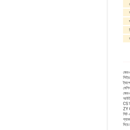
জেডওয
সিইর
ট্যা
মেশিন
জেডওয
আউটপু
CS ট্
ZY CS
সিট এ
প্যা
দিয়ে