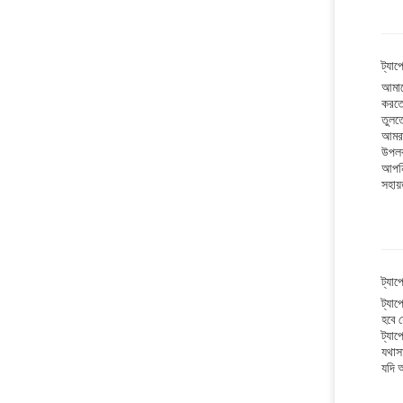
ট্যাপ
আমাদ
করতে 
তুলতে
আমরা 
উপলব্
আপনি 
সহায
ট্যাপ
ট্যাপ
হবে য
ট্যা
যথাসা
যদি আ