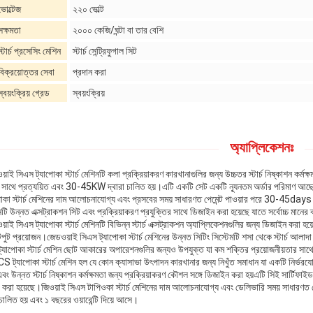
ভোল্টেজ
২২০ ভোল্ট
সক্ষমতা
২০০০ কেজি/ঘন্টা বা তার বেশি
স্টার্চ প্রসেসিং মেশিন
স্টার্চ সেন্ট্রিফুগাল সিট
বিক্রয়োত্তর সেবা
প্রদান করা
স্বয়ংক্রিয় গ্রেড
স্বয়ংক্রিয়
অ্যাপ্লিকেশনঃ
়াই সিএস ট্যাপোকা স্টার্চ মেশিনটি কলা প্রক্রিয়াকরণ কারখানাগুলির জন্য উচ্চতর স্টার্চ নিষ্কাশন ক
 সাথে প্রত্যয়িত এবং 30-45KW দ্বারা চালিত হয়।এটি একটি সেট একটি ন্যূনতম অর্ডার পরিমাণ আছে 
পোকা স্টার্চ মেশিনের দাম আলোচনাযোগ্য এবং প্রসবের সময় সাধারণত পেমেন্ট পাওয়ার পরে 30-45days
টি উন্নত এক্সট্রাকশন সিট এবং প্রক্রিয়াকরণ প্রযুক্তির সাথে ডিজাইন করা হয়েছে যাতে সর্বোচ্চ মানের ক্
়াই সিএস ট্যাপোকা স্টার্চ মেশিনটি বিভিন্ন স্টার্চ এক্সট্রাকশন অ্যাপ্লিকেশনগুলির জন্য ডিজাইন করা হয
ট প্রয়োজন।জেডওয়াই সিএস ট্যাপোকা স্টার্চ মেশিনের উন্নত সিটিং সিস্টেমটি শসা থেকে স্টার্চ আলাদা
যাপোকা স্টার্চ মেশিন ছোট আকারের অপারেশনগুলির জন্যও উপযুক্ত যা কম শক্তির প্রয়োজনীয়তার সাথে এ
 ট্যাপোকা স্টার্চ মেশিন হল যে কোন ক্যাসাভা উৎপাদন কারখানার জন্য নিখুঁত সমাধান যা একটি নির্ভরযোগ
বং উন্নত স্টার্চ নিষ্কাশন কর্মক্ষমতা জন্য প্রক্রিয়াকরণ কৌশল সঙ্গে ডিজাইন করা হয়এটি সিই সার্টিফাই
ক করা হয়েছে।জিওয়াই সিএস টাপিওকা স্টার্চ মেশিনের দাম আলোচনাযোগ্য এবং ডেলিভারি সময় সাধারণ
 চালিত হয় এবং ১ বছরের ওয়ারেন্টি দিয়ে আসে।