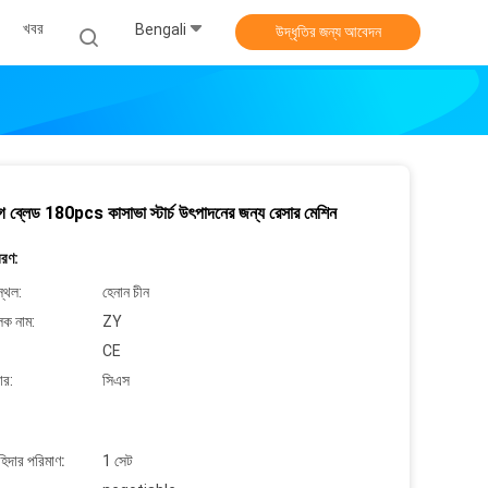
খবর
Bengali
উদ্ধৃতির জন্য আবেদন
 ব্লেড 180pcs কাসাভা স্টার্চ উৎপাদনের জন্য রেসার মেশিন
বরণ:
্থল:
হেনান চীন
লক নাম:
ZY
CE
ার:
সিএস
াহিদার পরিমাণ:
1 সেট