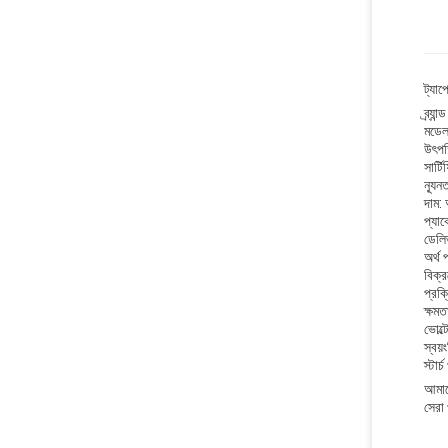
ট্যাপ
ব্র্যা
মডেল
উৎপত
সার্ট
ন্যূন
দাম:
প্যাক
ডেলি
অর্থ
বিক্র
প্রক
ক্ষমত
ভোল্
স্বয়ং
স্টার
আমাদে
সেরা 