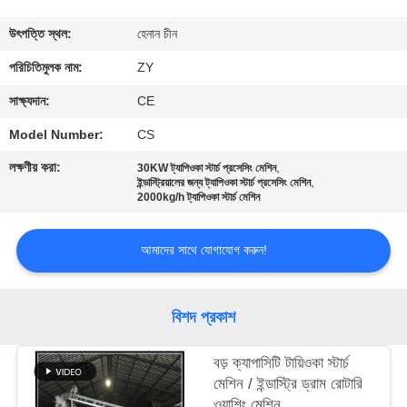
নিয়ন্ত্রণ
উৎপত্তি স্থল:
হেনান চীন
যোগাযোগ
পরিচিতিমুলক নাম:
ZY
করুন
সাক্ষ্যদান:
CE
Model Number:
CS
খবর
লক্ষণীয় করা:
,
30KW ট্যাপিওকা স্টার্চ প্রসেসিং মেশিন
,
ইন্ডাস্ট্রিয়ালের জন্য ট্যাপিওকা স্টার্চ প্রসেসিং মেশিন
2000kg/h ট্যাপিওকা স্টার্চ মেশিন
উদ্ধৃতির
জন্য
আমাদের সাথে যোগাযোগ করুন!
আবেদন
বিশদ প্রকাশ
সাইট
বড় ক্যাপাসিটি টায়িওকা স্টার্চ
ম্যাপ
মেশিন / ইন্ডাস্ট্রি ড্রাম রোটারি
ওয়াশিং মেশিন