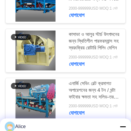
PRIVACY
বেল্ট ডিহাইড্রেশন ফিল্টার
2000-999999USD MOQ:1 সেট
POLICY
যোগাযোগ
কাসাভা ও আলুর স্টার্চ উৎপাদনের
জন্য স্থিতিশীল পারফরম্যান্স সহ
স্বয়ংক্রিয় রোটারি পিলিং মেশিন
2000-999999USD MOQ:1 সেট
যোগাযোগ
এনার্জি সেভিং বেল্ট ক্রমাগত
অপারেশনের জন্য 4 টন / ঘন্টা
ফাইবার ক্ষমতা সহ সলিড-তরল
বিচ্ছেদ ডিওয়াটারিং মেশিন
2000-999999USD MOQ:1 সেট
যোগাযোগ
Alice