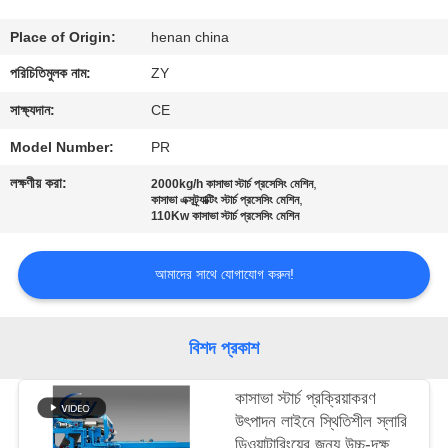
নিয়ন্ত্রণ
Place of Origin:
henan china
যোগাযোগ
পরিচিতিমুলক নাম:
ZY
করুন
সাক্ষ্যদান:
CE
Model Number:
PR
খবর
লক্ষণীয় করা:
,
2000kg/h কাসাভা স্টার্চ প্রসেসিং মেশিন
,
কাসাভা এক্সট্র্যাক্টিং স্টার্চ প্রসেসিং মেশিন
110Kw কাসাভা স্টার্চ প্রসেসিং মেশিন
উদ্ধৃতির
জন্য
আমাদের সাথে যোগাযোগ করুন!
আবেদন
বিশদ প্রকাশ
সাইট
কাসাভা স্টার্চ প্রক্রিয়াকরণ
ম্যাপ
উৎপাদন লাইনে স্থিতিশীল স্লারি
ডিওয়াটারিংয়ের জন্য উচ্চ-দক্ষতা