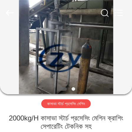
Henan
Zhiyuan
Starch
Engineering
Machinery
Co.,ltd.
All
Rights
বাড়ি
Reserved.
পণ্য
আমাদের
সম্পর্কে
কারখানা
কাসাভা স্টার্চ প্রসেসিং মেশিন
ভ্রমণ
2000kg/H কাসাভা স্টার্চ প্রসেসিং মেশিন ক্রাশিং
মান
সেপারেটিং টেকনিক সহ