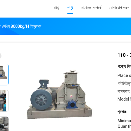
বাড়ি
পণ্য
আমাদের সম্পর্কে
যোগাযোগ করুন
সিং মেশিন 8000kg/H নিষ্কাশন
110 - 3
পণ্যের বি
Place o
পরিচিতিমু
সাক্ষ্যদান:
Model 
প্রদান:
Minim
Quanti