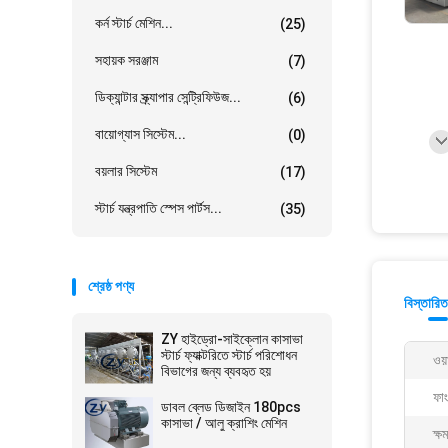
কর্ন স্টার্চ মেশিন...
(25)
সহায়ক সরঞ্জাম
(7)
ডিক্যান্টার স্ক্র্যাপার সেন্ট্রিফিউজ...
(6)
বায়োগ্যাস সিস্টেম...
(0)
বয়লার সিস্টেম
(17)
স্টার্চ যন্ত্রপাতি স্পেস পার্টস...
(35)
শ্রেষ্ঠ পণ্য
বিস্তারিত
ZY হাইড্রো-সাইক্লোন কাসাভা
স্টার্চ ফ্যাক্টরিতে স্টার্চ পরিশোধন
ওয়া
বিভাগের জন্য ব্যবহৃত হয়
ফা
ডাবল ব্লেড ডিজাইন 180pcs
কাসাভা / আলু ক্রাশিং মেশিন
ক্ষ