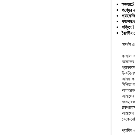
ক্ষমতা:
2
পণ্যের ন
প্যাকেজি
ফাংশন:
ক
শক্তি:
1
বৈশিষ্ট্য:
সমর্থন এ
কাসাভা স
আমাদের দ
গ্রাহকদ
ইনস্টলে
আমরা কাস
নিশ্চিত 
অপারেশন
আমাদের 
ব্যবহারক
রক্ষণাবে
আমাদের প
যেকোনো 
প্যাকিং 