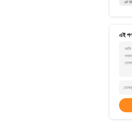
বেল্ট ফি
এই পণ্
আমি 
ধন্যব
তোমা