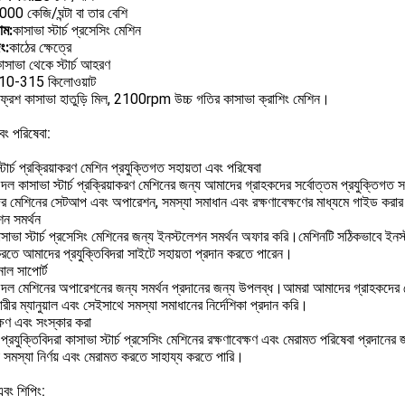
000 কেজি/ঘন্টা বা তার বেশি
াম:
কাসাভা স্টার্চ প্রসেসিং মেশিন
ং:
কাঠের ক্ষেত্রে
াসাভা থেকে স্টার্চ আহরণ
10-315 কিলোওয়াট
ফ্রেশ কাসাভা হাতুড়ি মিল, 2100rpm উচ্চ গতির কাসাভা ক্রাশিং মেশিন।
বং পরিষেবা:
্টার্চ প্রক্রিয়াকরণ মেশিন প্রযুক্তিগত সহায়তা এবং পরিষেবা
ল কাসাভা স্টার্চ প্রক্রিয়াকরণ মেশিনের জন্য আমাদের গ্রাহকদের সর্বোত্তম প্রযুক্তিগ
ের মেশিনের সেটআপ এবং অপারেশন, সমস্যা সমাধান এবং রক্ষণাবেক্ষণের মাধ্যমে গাইড করার
শন সমর্থন
াভা স্টার্চ প্রসেসিং মেশিনের জন্য ইনস্টলেশন সমর্থন অফার করি।মেশিনটি সঠিকভাবে ইনস্
করতে আমাদের প্রযুক্তিবিদরা সাইটে সহায়তা প্রদান করতে পারেন।
াল সাপোর্ট
দল মেশিনের অপারেশনের জন্য সমর্থন প্রদানের জন্য উপলব্ধ।আমরা আমাদের গ্রাহকদের মেশ
ারীর ম্যানুয়াল এবং সেইসাথে সমস্যা সমাধানের নির্দেশিকা প্রদান করি।
ক্ষণ এবং সংস্কার করা
্রযুক্তিবিদরা কাসাভা স্টার্চ প্রসেসিং মেশিনের রক্ষণাবেক্ষণ এবং মেরামত পরিষেবা প্রদ
সমস্যা নির্ণয় এবং মেরামত করতে সাহায্য করতে পারি।
এবং শিপিং: