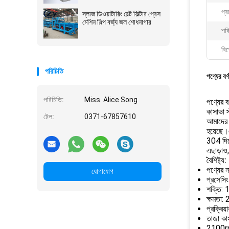
প্র
স্লাজ ডিওয়াটারিং বেল্ট ফিল্টার প্রেস
মেশিন শিল্প বর্জ্য জল শোধনাগার
শক্
বিশ
পরিচিতি
পণ্যের বর্
পরিচিতি:
Miss. Alice Song
পণ্যের বর
কাসাভা স
টেল:
0371-67857610
আমাদের ক
হয়েছে।এ
304 দিয
এছাড়াও
বৈশিষ্ট্য:
পণ্যের ন
যোগাযোগ
প্রসেসিং
শক্তি:
ক্ষমতা:
প্রক্রিয়
তাজা কাস
2100rpm