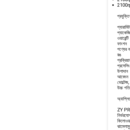
2100rpm
প্রযুক্ত
প্যারামিট
প্যাকেজ
ওয়ারেন্টি
ফাংশন
পণ্যের ন
রঙ
প্রক্রিয়
প্রসেসি
উপাদান
আবেদন
ভোল্টেজ
উচ্চ গতি
অ্যাপ্ল
ZY PR কা
নির্ভরয
কিলোওয়া
ঝামেলামু