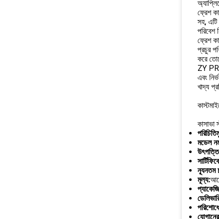
অ্যাপ্লি
ফ্রেশ কা
সহ, এটি 
পরিবেশ ন
ফ্রেশ কা
প্রচুর প
করে তোল
ZY PR কা
এবং নির্
খাদ্য প্
কাস্টমা
কাসাভা স
পরিচিতিম
মডেল নম্
উৎপত্তি
সার্টিফি
ন্যূনতম 
মূল্য:
আল
প্যাকেজি
ডেলিভারি
পরিশোধের
যোগানের 