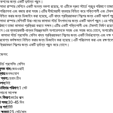
কেশনের জন্য একটি দুর্দান্ত পছন্দ।
সাভা রাস্পার মেশিনে একটি অনন্য নকশা রয়েছে, যা এটিকে দ্রুত স্টার্চে প্রচুর পরিমাণে তাজা 
পরিচালনা এবং বজায় রাখা সহজ।এটির দীর্ঘমেয়াদী ব্যবহার নিশ্চিত করে শক্তিশালী এবং ট
িশ্চিত করার জন্য ডিজাইন করা হয়েছে, এটি খাদ্য প্রক্রিয়াকরণ শিল্পের জন্য একটি আদর্শ প
সাভা রাস্পার মেশিনটি উচ্চ-মানের কাসাভা স্টার্চ উৎপাদনের জন্য একটি আদর্শ পছন্দ।এর শক
রিমাণে তাজা কাসাভা প্রক্রিয়া করতে সক্ষম।এটির একটি শক্তিশালী এবং টেকসই নির্মাণ রয়েছে
ে।এর ব্যবহারকারী-বান্ধব নিয়ন্ত্রণগুলি অপারেশনকে সহজ এবং সহজ করে তোলে, অপারেটরদের
সাভা স্টার্চ প্রসেসিং মেশিন খাদ্য প্রক্রিয়াকরণ শিল্পের জন্য একটি নির্ভরযোগ্য এবং দক্ষ 
ভরযোগ্য কর্মক্ষমতা নিশ্চিত করার জন্য ডিজাইন করা হয়েছে।এটি পরিচালনা করা এবং রক্ষণা
রক্রিয়াকরণ শিল্পের জন্য একটি দুর্দান্ত পছন্দ করে তোলে।
ইজেশন:
্টার্চ প্রসেসিং মেশিন
ুলক নাম:
জেডওয়াই
বার:
জনসংযোগ
 স্থল:
হেনান চীন
কেশন:
সিই
চাহিদার পরিমাণ:
1 সেট
োচনা সাপেক্ষ
ং বিবরণ:
কাঠের বাক্স
 সময়:
30-45 দিন
 শর্ত:
টিটি
ক্ষমতা:
25 সেট/মাস