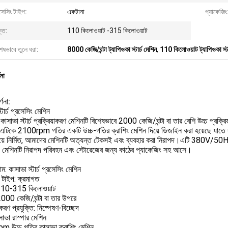
সেসিং টাইপ:
একটানা
প্যাকেজিং
তি:
110 কিলোওয়াট -315 কিলোওয়াট
েষভাবে তুলে ধরা:
8000 কেজি/ঘন্টা ট্যাপিওকা স্টার্চ মেশিন
,
110 কিলোওয়াট ট্যাপিওকা স্টা
ণনা
্ণনা:
্টার্চ প্রসেসিং মেশিন
াসাভা স্টার্চ প্রক্রিয়াকরণ মেশিনটি বিশেষভাবে 2000 কেজি/ঘন্টা বা তার বেশি উচ্চ প্রক্রিয
টিকে 2100rpm গতির একটি উচ্চ-গতির ক্রাশিং মেশিন দিয়ে ডিজাইন করা হয়েছে যাতে দক্ষতা
়ে নির্মিত, আমাদের মেশিনটি অত্যন্ত টেকসই এবং ব্যবহার করা নিরাপদ।এটি 380V/50Hz এ
, মেশিনটি নিরাপদ পরিবহন এবং স্টোরেজের জন্য কাঠের প্যাকেজিং সহ আসে।
াম: কাসাভা স্টার্চ প্রসেসিং মেশিন
 টাইপ: ক্রমাগত
 110-315 কিলোওয়াট
 2000 কেজি/ঘন্টা বা তার উপরে
াকরণ প্রযুক্তি: নিষ্পেষণ-বিচ্ছেদ
াভা রাস্পার মেশিন
 উচ্চ গতির কাসাভা ক্রাশিং মেশিন