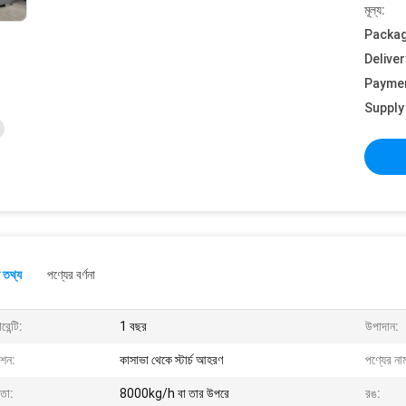
মূল্য:
Packag
Deliver
Payme
Supply 
 তথ্য
পণ্যের বর্ণনা
রেন্টি:
1 বছর
উপাদান:
ংশন:
কাসাভা থেকে স্টার্চ আহরণ
পণ্যের না
মতা:
8000kg/h বা তার উপরে
রঙ: