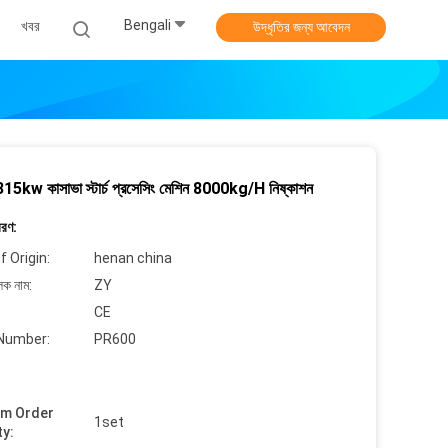
Bengali
খবর
উদ্ধৃতির জন্য আবেদন
15kw কাসাভা স্টার্চ প্রসেসিং মেশিন 8000kg/H নিষ্কাশন
বরণ:
f Origin:
henan china
লক নাম:
ZY
CE
Number:
PR600
um Order
1set
ty: