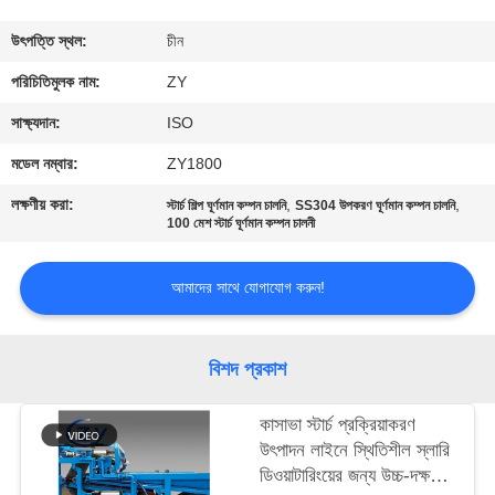
নিয়ন্ত্রণ
উৎপত্তি স্থল:
চীন
যোগাযোগ
পরিচিতিমুলক নাম:
ZY
করুন
সাক্ষ্যদান:
ISO
মডেল নম্বার:
ZY1800
খবর
লক্ষণীয় করা:
,
,
স্টার্চ শিল্প ঘূর্ণমান কম্পন চালনি
SS304 উপকরণ ঘূর্ণমান কম্পন চালনি
100 মেশ স্টার্চ ঘূর্ণমান কম্পন চালনী
উদ্ধৃতির
আমাদের সাথে যোগাযোগ করুন!
জন্য
আবেদন
বিশদ প্রকাশ
সাইট
কাসাভা স্টার্চ প্রক্রিয়াকরণ
ম্যাপ
উৎপাদন লাইনে স্থিতিশীল স্লারি
ডিওয়াটারিংয়ের জন্য উচ্চ-দক্ষতা