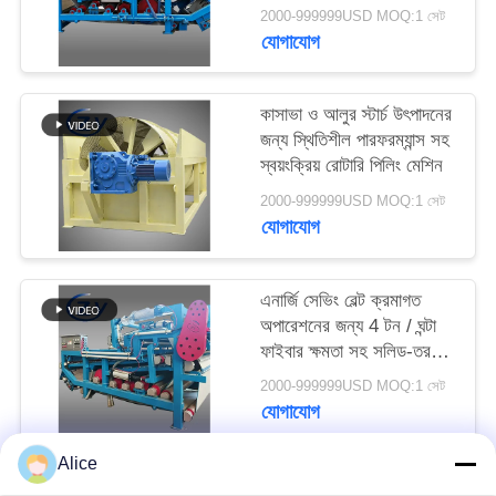
বেল্ট ডিহাইড্রেশন ফিল্টার
PRIVACY
2000-999999USD MOQ:1 সেট
যোগাযোগ
POLICY
কাসাভা ও আলুর স্টার্চ উৎপাদনের
জন্য স্থিতিশীল পারফরম্যান্স সহ
স্বয়ংক্রিয় রোটারি পিলিং মেশিন
2000-999999USD MOQ:1 সেট
যোগাযোগ
এনার্জি সেভিং বেল্ট ক্রমাগত
অপারেশনের জন্য 4 টন / ঘন্টা
ফাইবার ক্ষমতা সহ সলিড-তরল
বিচ্ছেদ ডিওয়াটারিং মেশিন
2000-999999USD MOQ:1 সেট
যোগাযোগ
Alice