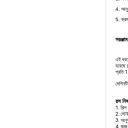
4. আনুষ
5. ক্রম
সরঞ্জা
এই ধরণে
হয়েছে।
প্রতি 1
মেশিনটি
রস নিষ
1. শিল্
2. স্টে
3. আনুষা
4. কাজ 