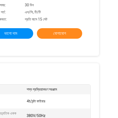
সময়:
30 দিন
শর্ত:
এল/সি, টি/টি
্ষমতা:
প্রতি মাসে 15 সেট
ভালো দাম
যোগাযোগ
শস্য প্রক্রিয়াকরণ সরঞ্জাম
4t/ঘন্টা ফাইবার
বৈদ্যুতিক একক
380V/50Hz