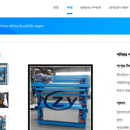
বাড়ি
পণ্য
আমাদের সম্পর্কে
যোগাযোগ করুন
কাসাভা ফাইবার ডিওয়াটারিং সরঞ্জাম
পলিমার পল
পণ্যের বি
উৎপত্তি স
পরিচিতিমু
মডেল নম্ব
প্রদান:
ন্যূনতম চ
মূল্য:
প্যাকেজিং