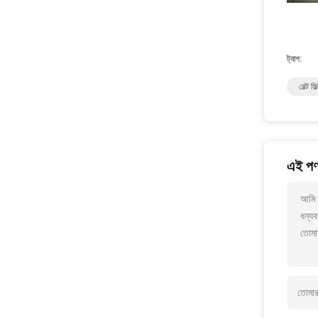
ট্যাগ:
বেল্ট ফি
এই পণ্
আমি আ
ধন্যব
তোমা