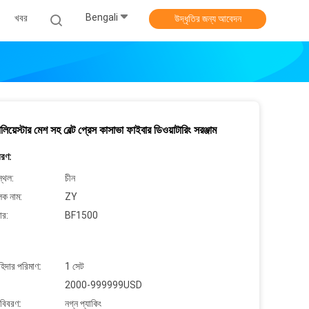
Bengali
খবর
উদ্ধৃতির জন্য আবেদন
িয়েস্টার মেশ সহ বেল্ট প্রেস কাসাভা ফাইবার ডিওয়াটারিং সরঞ্জাম
বরণ:
্থল:
চীন
লক নাম:
ZY
ার:
BF1500
াহিদার পরিমাণ:
1 সেট
2000-999999USD
 বিবরণ:
নগ্ন প্যাকিং