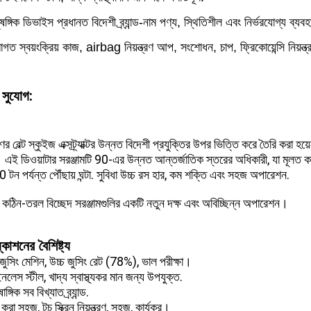
ঙ্গিক ডিভাইস প্রধানত বিদেশী ব্র্যান্ড-নাম পণ্য, স্থিতিশীল এবং নির্ভরযোগ্য ব্যবহ
াগত স্বয়ংক্রিয় কাজ, airbag নিয়ন্ত্রণ আপ, সংশোধন, চাপ, ফ্রিকোয়েন্সি নিয়ন্ত্
ম সুযোগ:
র বেল্ট স্কুইজ এক্সট্র্যাক্টর উন্নত বিদেশী প্রযুক্তির উপর ভিত্তি করে তৈরি করা হয়
 এই ডিওয়াটার সরঞ্জামটি 90-এর উন্নত আন্তর্জাতিক স্তরের অধিকারী, যা মূলত কাস
0 টন পর্যন্ত পৌঁছায় ঘন্টা. সুবিধা উচ্চ রস হার, কম শক্তি এবং সহজ অপারেশন.
 কঠিন-তরল বিচ্ছেদ সরঞ্জামগুলির একটি নতুন দক্ষ এবং অবিচ্ছিন্ন অপারেশন।
্কাশনের বৈশিষ্ট্য
প জুসিং মেশিন, উচ্চ জুসিং রেট (78%), ভাল পরীক্ষা।
ইনলেস স্টীল, খাদ্য স্বাস্থ্যকর মান জন্য উপযুক্ত.
ঙ্গিক সব বিখ্যাত ব্র্যান্ড.
করা সহজ, টচ স্ক্রিন নিয়ন্ত্রণ, সহজ, কার্যকর।