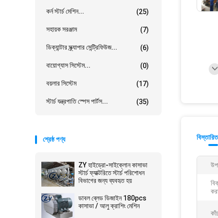
কর্ন স্টার্চ মেশিন...
(25)
সহায়ক সরঞ্জাম
(7)
ডিক্যান্টার স্ক্র্যাপার সেন্ট্রিফিউজ...
(6)
বায়োগ্যাস সিস্টেম...
(0)
বয়লার সিস্টেম
(17)
স্টার্চ যন্ত্রপাতি স্পেস পার্টস...
(35)
বিস্তারিত
শ্রেষ্ঠ পণ্য
ZY হাইড্রো-সাইক্লোন কাসাভা
উপ
স্টার্চ ফ্যাক্টরিতে স্টার্চ পরিশোধন
বিভাগের জন্য ব্যবহৃত হয়
বিক
করা
ডাবল ব্লেড ডিজাইন 180pcs
কাসাভা / আলু ক্রাশিং মেশিন
কাঁ