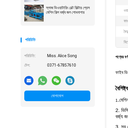
স্লাজ ডিওয়াটারিং বেল্ট ফিল্টার প্রেস
ওয়া
মেশিন শিল্প বর্জ্য জল শোধনাগার
ফা
বৈদ
পরিচিতি
বিশ
পরিচিতি:
Miss. Alice Song
পণ্যের বর্
টেল:
0371-67857610
ফাইব ডিও
বৈশিষ্ট্
যোগাযোগ
.মেশি
1
2. ভিসি
বর্জ্য 
3. সব স্