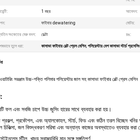
রেন্টি:
1 বছর
আবেদন:
ংশন:
ফাইবার dewatering
মোটর:
্যুতিন সংকেতের মেরু বদল:
ডেল্টা
রঙ:
েষভাবে তুলে ধরা:
কাসাভা ফাইবার বেল্ট প্রেস মেশিন
,
পলিয়েস্টার মেশ কাসাভা স্টার্চ প্রসেসি
ণনা
য়াটারিং সরঞ্জাম উচ্চ-শক্তি পলিমার পলিয়েস্টার জাল সহ কাসাভা ফাইবার বেল্ট প্রেস মেশিন
য:
নটি ফল এবং সবজি চাপে উচ্চ জুসিং হারের সাথে ব্যবহার করা হয়।
 প্রকল্প, প্রকৌশল, এবং অ্যালকোহল, স্টার্চ, ফিড এবং কঠিন তরল বিচ্ছেদ খনির আ
জল চিকিত্সা, জল বিশুদ্ধকরণ সরিষা এবং অন্যান্য কাজের অবস্থাতেও ব্যবহার করা
টেইনলেস স্টীল, খাদ্য স্বাস্থ্যবিধি মান সঙ্গে সঙ্গতিপূর্ণ.