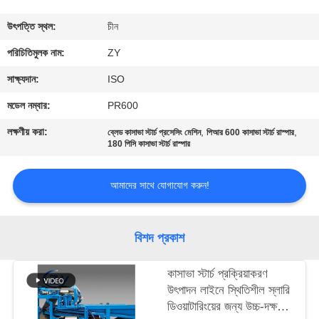
নিয়ন্ত্রণ
উৎপত্তি স্থল:
চীন
যোগাযোগ
পরিচিতিমুলক নাম:
ZY
করুন
সাক্ষ্যদান:
ISO
মডেল নম্বার:
PR600
খবর
লক্ষণীয় করা:
,
,
ব্লেড কাসাভা স্টার্চ প্রসেসিং মেশিন
পিআর 600 কাসাভা স্টার্চ রাস্পার
180 পিসি কাসাভা স্টার্চ রাস্পার
উদ্ধৃতির
আমাদের সাথে যোগাযোগ করুন!
জন্য
আবেদন
বিশদ প্রকাশ
সাইট
কাসাভা স্টার্চ প্রক্রিয়াকরণ
ম্যাপ
উৎপাদন লাইনে স্থিতিশীল স্লারি
ডিওয়াটারিংয়ের জন্য উচ্চ-দক্ষতা