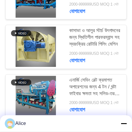
বেল্ট ডিহাইড্রেশন ফিল্টার
PRIVACY
2000-999999USD MOQ:1 সেট
যোগাযোগ
POLICY
কাসাভা ও আলুর স্টার্চ উৎপাদনের
জন্য স্থিতিশীল পারফরম্যান্স সহ
স্বয়ংক্রিয় রোটারি পিলিং মেশিন
2000-999999USD MOQ:1 সেট
যোগাযোগ
এনার্জি সেভিং বেল্ট ক্রমাগত
অপারেশনের জন্য 4 টন / ঘন্টা
ফাইবার ক্ষমতা সহ সলিড-তরল
বিচ্ছেদ ডিওয়াটারিং মেশিন
2000-999999USD MOQ:1 সেট
যোগাযোগ
Alice