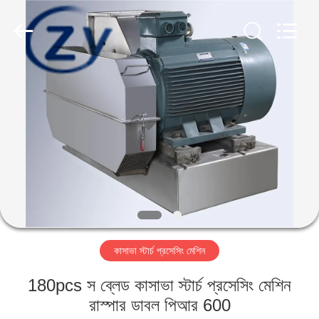
Henan
Zhiyuan
Starch
Engineering
Machinery
Co.,ltd.
All
Rights
বাড়ি
Reserved.
পণ্য
আমাদের
সম্পর্কে
কারখানা
কাসাভা স্টার্চ প্রসেসিং মেশিন
ভ্রমণ
180pcs স ব্লেড কাসাভা স্টার্চ প্রসেসিং মেশিন
মান
রাস্পার ডাবল পিআর 600