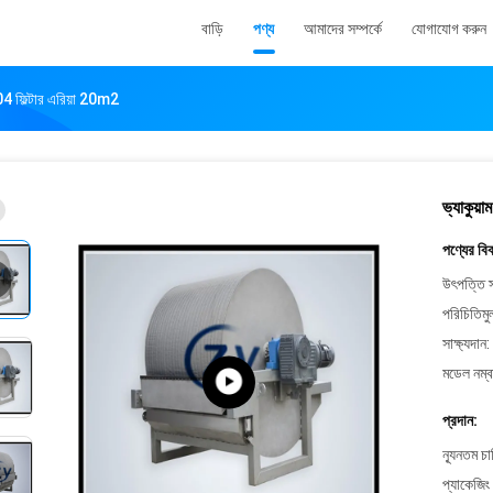
বাড়ি
পণ্য
আমাদের সম্পর্কে
যোগাযোগ করুন
S304 ফিল্টার এরিয়া 20m2
ভ্যাকুয়
পণ্যের বি
উৎপত্তি স
পরিচিতিমু
সাক্ষ্যদান:
মডেল নম্ব
প্রদান:
ন্যূনতম চ
প্যাকেজিং