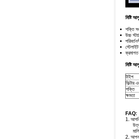
মিষ্টি আল
শক্তি সঞ্
উচ্চ স্টা
পরিবর্তনশ
স্টেলাইট 
ক্রমাগত 
মিষ্টি আল
টাইপ
ফিল্টার 
শক্তি
ক্ষমতা
FAQ:
1. আপনি 
উত্
মা
2. আপনা