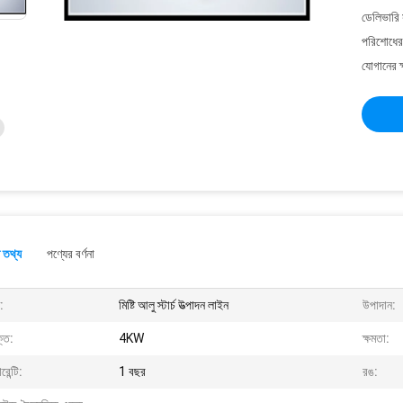
ডেলিভারি 
পরিশোধের 
যোগানের ক
 তথ্য
পণ্যের বর্ণনা
:
মিষ্টি আলু স্টার্চ উত্পাদন লাইন
উপাদান:
তি:
4KW
ক্ষমতা:
রেন্টি:
1 বছর
রঙ: