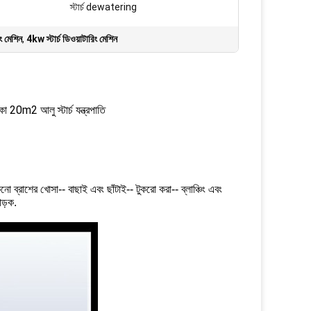
স্টার্চ dewatering
ং মেশিন
,
4kw স্টার্চ ডিওয়াটারিং মেশিন
াকা 20m2 আলু স্টার্চ যন্ত্রপাতি
শুকনো ব্রাশের খোসা-- বাছাই এবং ছাঁটাই-- টুকরো করা-- ব্লাঞ্চিং এবং
োড়ক.