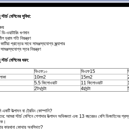
ু স্টার্চ মেশিনের সুবিধা:
চয়
র্চ ডি-ওয়াটারিং গুণমান
ীল ড্রাম গতি নিয়ন্ত্রণ
কাটিয়া প্রান্তের সাথে সামঞ্জস্যযোগ্য স্ক্র্যাপার
সামঞ্জস্যযোগ্য স্তর নিয়ন্ত্রণ
ু স্টার্চ মেশিনের ধরন:
ভিএফ১০
ভিএফ15
এলাকা
10m2
15m2
5.5 কিলোওয়াট
11 কিলোওয়াট
2টন/ঘন্টা
4t/ঘন্টা
5
একটি উত্পাদন বা ট্রেডিং কোম্পানি?
তর: আমরা স্টার্চ মেশিনে পেশাদার উত্পাদন অভিজ্ঞতা এবং 13 বছরেরও বেশি ডিজাইনের প্রস
লিক।
র কারখানা কোথায় অবস্থিত?