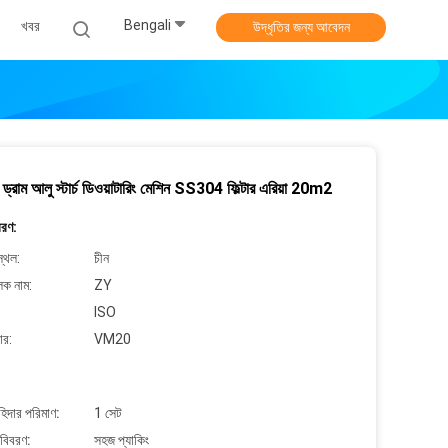
Bengali
খবর
উদ্ধৃতির জন্য আবেদন
াম ড্রাম আলু স্টার্চ ডিওয়াটারিং মেশিন SS304 ফিল্টার এরিয়া 20m2
বরণ:
্থল:
চীন
লক নাম:
ZY
ISO
ার:
VM20
াহিদার পরিমাণ:
1 সেট
 বিবরণ:
সহজ প্যাকিং