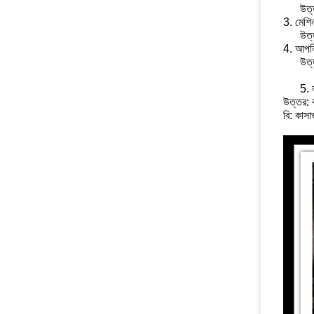
উত্
3. মেশিন
উত্
4. আপনি
উত্
5. ন
উত্তর: ক
বি: কাসাভ