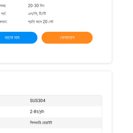
সময়:
20-30 দিন
শর্ত:
এল/সি, টি/টি
্ষমতা:
প্রতি মাসে 20 সেট
ভালো দাম
যোগাযোগ
SUS304
2-8t/ঘন্টা
সিলভারি হোয়াইট