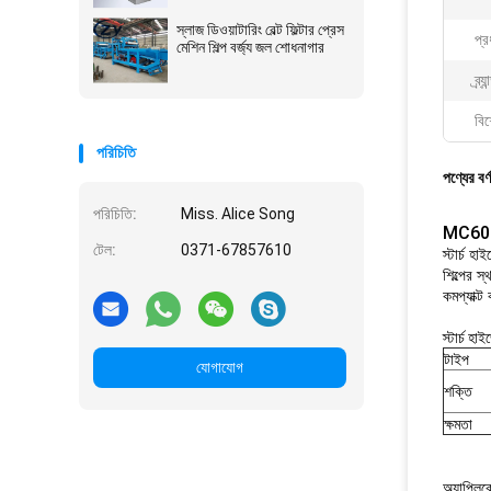
স্লাজ ডিওয়াটারিং বেল্ট ফিল্টার প্রেস
প্র
মেশিন শিল্প বর্জ্য জল শোধনাগার
ব্র্য
বিশ
পরিচিতি
পণ্যের বর্
পরিচিতি:
Miss. Alice Song
MC600 মা
টেল:
0371-67857610
স্টার্চ হা
শিল্পের স
কমপ্যাক্ট
স্টার্চ হ
টাইপ
যোগাযোগ
শক্তি
ক্ষমতা
অ্যাপ্লি