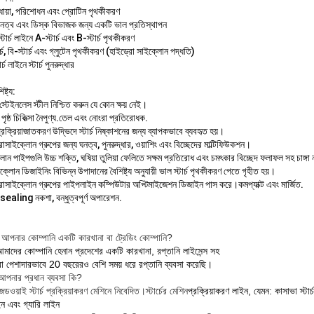
চ ধোয়া, পরিশোধন এবং প্রোটিন পৃথকীকরণ
চ ঘনত্ব এবং ডিস্ক বিভাজক জন্য একটি ভাল প্রতিস্থাপন
টার্চ লাইনে A-স্টার্চ এবং B-স্টার্চ পৃথকীকরণ
র্চ, বি-স্টার্চ এবং গ্লুটেন পৃথকীকরণ (হাইড্রো সাইক্লোন পদ্ধতি)
ার্চ লাইনে স্টার্চ পুনরুদ্ধার
ষ্ট্য:
ণ স্টেইনলেস স্টীল নিশ্চিত করুন যে কোন ক্ষয় নেই।
পৃষ্ঠ চিকিত্সা নৈপুণ্য.তেল এবং নোংরা প্রতিরোধক.
 প্রক্রিয়াজাতকরণ উদ্ভিদে স্টার্চ নিষ্কাশনের জন্য ব্যাপকভাবে ব্যবহৃত হয়।
োসাইক্লোন গ্রুপের জন্য ঘনত্ব, পুনরুদ্ধার, ওয়াশিং এবং বিচ্ছেদের মাল্টিফিউকশন।
োন পাইপগুলি উচ্চ শক্তি, ঘষিয়া তুলিয়া ফেলিতে সক্ষম প্রতিরোধ এবং চমৎকার বিচ্ছেদ ফলাফল সহ চাঙ্গ
ক্লোন ডিজাইনিং বিভিন্ন উপাদানের বৈশিষ্ট্য অনুযায়ী ভাল স্টার্চ পৃথকীকরণ পেতে গৃহীত হয়।
রোসাইক্লোন গ্রুপের পাইপলাইন কম্পিউটার অপ্টিমাইজেশন ডিজাইন পাস করে।কমপ্যাক্ট এবং মার্জিত.
sealing নকশা, বন্ধুত্বপূর্ণ অপারেশন.
: আপনার কোম্পানি একটি কারখানা বা ট্রেডিং কোম্পানি?
মাদের কোম্পানি হেনান প্রদেশের একটি কারখানা, রপ্তানি লাইসেন্স সহ
 পেশাদারভাবে 20 বছরেরও বেশি সময় ধরে রপ্তানি ব্যবসা করেছি।
.আপনার প্রধান ব্যবসা কি?
ডওয়াই স্টার্চ প্রক্রিয়াকরণ মেশিনে নিবেদিত।স্টার্চের মেশিন
প্রক্রিয়াকরণ লাইন, যেমন: কাসাভা স্টার্
ন এবং গ্যারি লাইন