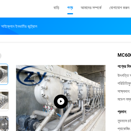
বাড়ি
পণ্য
আমাদের সম্পর্কে
যোগাযোগ করুন
ি সাইক্লোন ইনভার্টার কন্ট্রোল
MC600 স্
পণ্যের বি
উৎপত্তি স
পরিচিতিমু
সাক্ষ্যদান:
মডেল নম্ব
প্রদান:
ন্যূনতম চ
প্যাকেজিং