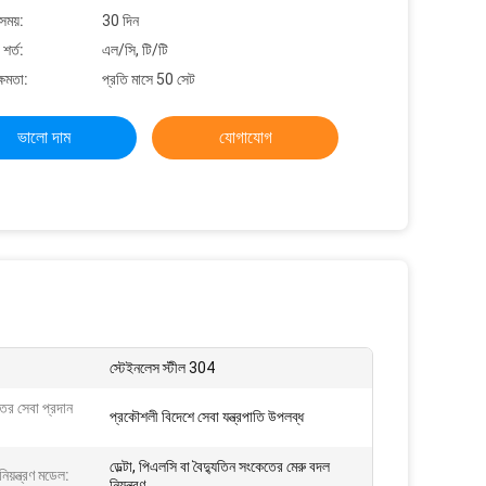
সময়:
30 দিন
শর্ত:
এল/সি, টি/টি
্ষমতা:
প্রতি মাসে 50 সেট
ভালো দাম
যোগাযোগ
স্টেইনলেস স্টীল 304
্তর সেবা প্রদান
প্রকৌশলী বিদেশে সেবা যন্ত্রপাতি উপলব্ধ
ডেল্টা, পিএলসি বা বৈদ্যুতিন সংকেতের মেরু বদল
নিয়ন্ত্রণ মডেল:
নিয়ন্ত্রণ