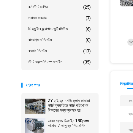
কর্ন স্টার্চ মেশিন...
(25)
সহায়ক সরঞ্জাম
(7)
ডিক্যান্টার স্ক্র্যাপার সেন্ট্রিফিউজ...
(6)
বায়োগ্যাস সিস্টেম...
(0)
বয়লার সিস্টেম
(17)
স্টার্চ যন্ত্রপাতি স্পেস পার্টস...
(35)
বিস্তারিত
শ্রেষ্ঠ পণ্য
ZY হাইড্রো-সাইক্লোন কাসাভা
রঙ
স্টার্চ ফ্যাক্টরিতে স্টার্চ পরিশোধন
বিভাগের জন্য ব্যবহৃত হয়
ক্ষ
ডাবল ব্লেড ডিজাইন 180pcs
কাসাভা / আলু ক্রাশিং মেশিন
ওয়া