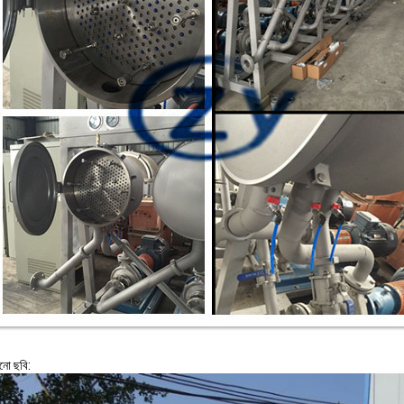
নো ছবি: