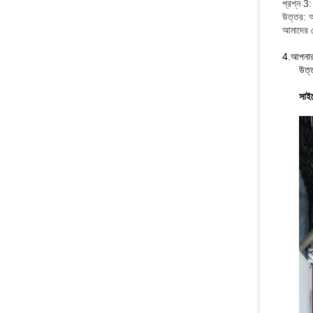
প্রশ্ন 3
উত্তর: আ
আমাদের দ
4.আপনার 
উত্
সাই