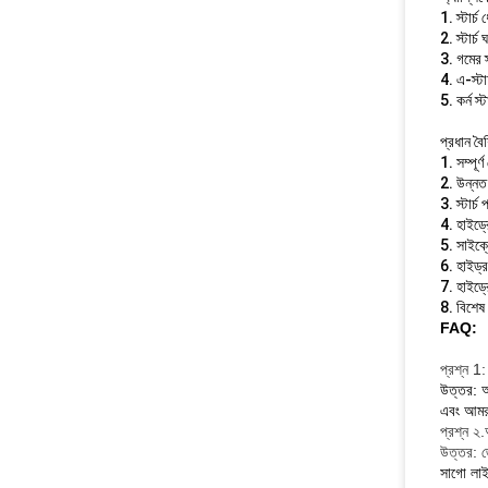
1. স্টার্
2. স্টার্
3. গমের স্
4. এ-স্টা
5. কর্ন স্ট
প্রধান বৈশি
1. সম্পূর্
2. উন্নত 
3. স্টার্চ
4. হাইড্র
5. সাইক্ল
6. হাইড্র
7. হাইড্
8. বিশেষ 
FAQ:
প্রশ্ন 1
উত্তর: আ
এবং আমরা
প্রশ্ন ২
উত্তর: জে
সাগো লাই