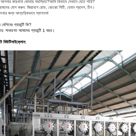
: আপনার কারখানা কোথায় অবস্থিত?আমি কিভাবে সেখানে যেতে পারি?
মাদের যোগ করুন: জিয়ানশে রোড, ঝেংঝো সিটি, হেনান প্রদেশ, চীন।
েখার জন্য আন্তরিকভাবে স্বাগতম!
মেশিনের গ্যারান্টি কি?
তর: সাধারণত আমাদের গ্যারান্টি 1 বছর।
টে মিউটিসাইক্লোন: