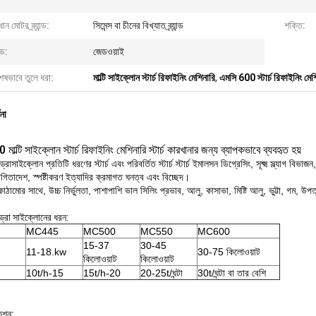
ধান মোটর ব্র্যান্ড:
সিমেন্স বা চীনের বিখ্যাত ব্র্যান্ড
শক্তি:
ান্ড:
জেডওয়াই
েষভাবে তুলে ধরা:
মাল্টি সাইক্লোন স্টার্চ রিফাইনিং মেশিনারি
,
এমসি 600 স্টার্চ রিফাইনিং মেশ
ণনা
ল্টি সাইক্লোন স্টার্চ রিফাইনিং মেশিনারি স্টার্চ কারখানার জন্য ব্যাপকভাবে ব্যবহৃত হয়
ইড্রোসাইক্লোন প্রতিটি ধরণের স্টার্চ এবং পরিবর্তিত স্টার্চ স্টার্চ ইমালসন ডিগ্রেসিং, সূক্ষ্ম স্ল্যাগ বি
্থগিতাদেশ, স্পষ্টীকরণ ইত্যাদির ক্রমাগত ঘনত্ব এবং বিচ্ছেদ।
 কাঠামোর সাথে, উচ্চ নির্ভুলতা, পাশাপাশি ভাল সিলিং প্রভাব, আলু, কাসাভা, মিষ্টি আলু, ভুট্টা, গম, উপত্
াইড্রো সাইক্লোনের ধরন:
MC445
MC500
MC550
MC600
15-37
30-45
11-18.kw
30-75 কিলোওয়াট
কিলোওয়াট
কিলোওয়াট
10t/h-15
15t/h-20
20-25t/ঘন্টা
30t/ঘন্টা বা তার বেশি
কেশন: