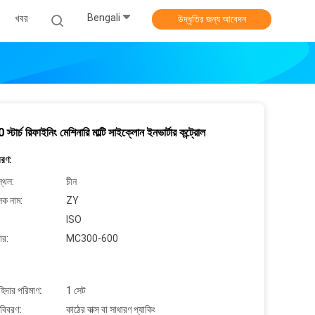
Bengali
খবর
উদ্ধৃতির জন্য আবেদন
টার্চ রিফাইনিং মেশিনারি মাল্টি সাইক্লোন ইনভার্টার কন্ট্রোল
বরণ:
্থল:
চীন
লক নাম:
ZY
ISO
ার:
MC300-600
াহিদার পরিমাণ:
1 সেট
 বিবরণ:
কাঠের বাক্স বা সাধারণ প্যাকিং