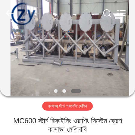
Henan
Zhiyuan
Starch
Engineering
Machinery
Co.,ltd.
All
Rights
বাড়ি
Reserved.
পণ্য
আমাদের
সম্পর্কে
কারখানা
কাসাভা স্টার্চ প্রসেসিং মেশিন
ভ্রমণ
MC600 স্টার্চ রিফাইনিং ওয়াশিং সিস্টেম ফ্রেশ
মান
কাসাভা মেশিনারি