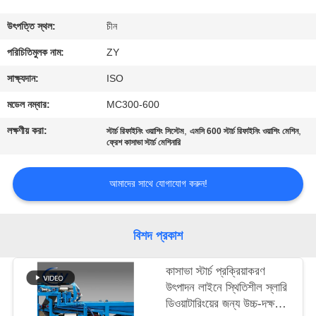
নিয়ন্ত্রণ
উৎপত্তি স্থল:
চীন
যোগাযোগ
পরিচিতিমুলক নাম:
ZY
করুন
সাক্ষ্যদান:
ISO
মডেল নম্বার:
MC300-600
খবর
লক্ষণীয় করা:
,
,
স্টার্চ রিফাইনিং ওয়াশিং সিস্টেম
এমসি 600 স্টার্চ রিফাইনিং ওয়াশিং মেশিন
ফ্রেশ কাসাভা স্টার্চ মেশিনারি
উদ্ধৃতির
আমাদের সাথে যোগাযোগ করুন!
জন্য
আবেদন
বিশদ প্রকাশ
সাইট
কাসাভা স্টার্চ প্রক্রিয়াকরণ
ম্যাপ
উৎপাদন লাইনে স্থিতিশীল স্লারি
ডিওয়াটারিংয়ের জন্য উচ্চ-দক্ষতা