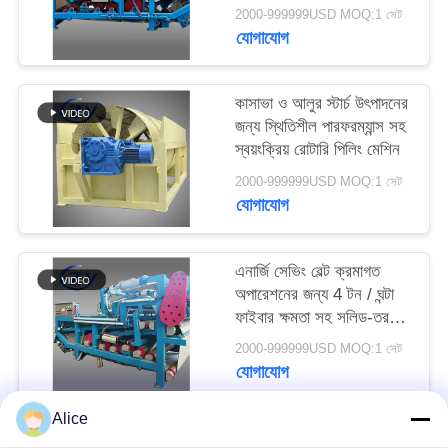
বেল্ট ডিহাইড্রেশন ফিল্টার
PRIVACY
2000-999999USD MOQ:1 সেট
যোগাযোগ
POLICY
কাসাভা ও আলুর স্টার্চ উৎপাদনের
জন্য স্থিতিশীল পারফরম্যান্স সহ
স্বয়ংক্রিয় রোটারি পিলিং মেশিন
2000-999999USD MOQ:1 সেট
যোগাযোগ
এনার্জি সেভিং বেল্ট ক্রমাগত
অপারেশনের জন্য 4 টন / ঘন্টা
ফাইবার ক্ষমতা সহ সলিড-তরল
বিচ্ছেদ ডিওয়াটারিং মেশিন
2000-999999USD MOQ:1 সেট
যোগাযোগ
Alice