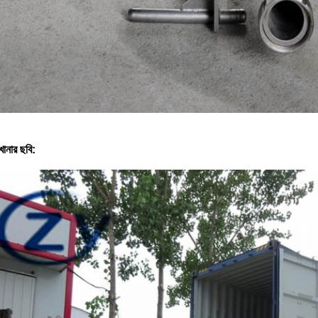
খানার ছবি: