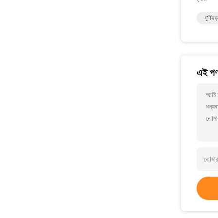
ঘূর্ণিঝড
এই পণ্
আমি আ
ধন্যব
তোমা