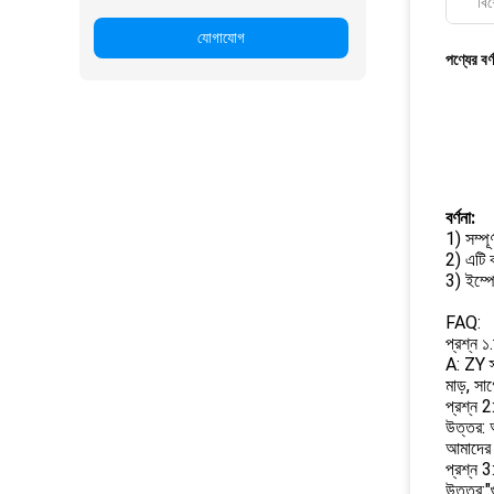
বিশ
যোগাযোগ
পণ্যের বর্
বর্ণনা:
1) সম্পূ
2) এটি 
3) ইম্পে
FAQ:
প্রশ্ন ১
A: ZY স্
মাড়, সা
প্রশ্ন 
উত্তর: 
আমাদের 
প্রশ্ন 3
উত্তর:"গ