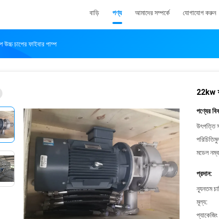
বাড়ি
পণ্য
আমাদের সম্পর্কে
যোগাযোগ করুন
ম্প উচ্চ চাপের ফাইবার পাম্প
22kw ফাইব
পণ্যের বি
উৎপত্তি স
পরিচিতিমু
মডেল নম্ব
প্রদান:
ন্যূনতম চ
মূল্য:
প্যাকেজিং