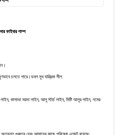
রু পাম্প
েসার ফাইবার পাম্প
দান।
সৃণভাবে চলতে পারে।ডবল মুখ যান্ত্রিক সীল.
চ লাইন, কাসাভা ময়দা লাইন, আলু স্টার্চ লাইন, মিষ্টি আলুর লাইন, গমের
ণে অত্যন্ত গুরুত্ব দেয়৷ আমাদের কাছে পরিষেবা এজেন্ট রয়েছে৷