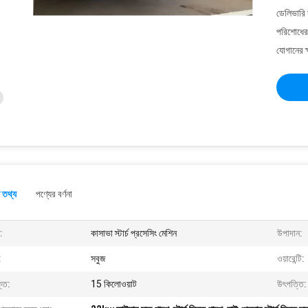
ডেলিভারি 
পরিশোধের 
যোগানের ক
 তথ্য
পণ্যের বর্ণনা
:
কাসাভা স্টার্চ প্রসেসিং মেশিন
উপাদান:
:
সবুজ
ওয়ারেন্টি:
তি:
15 কিলোওয়াট
উৎপত্তি: