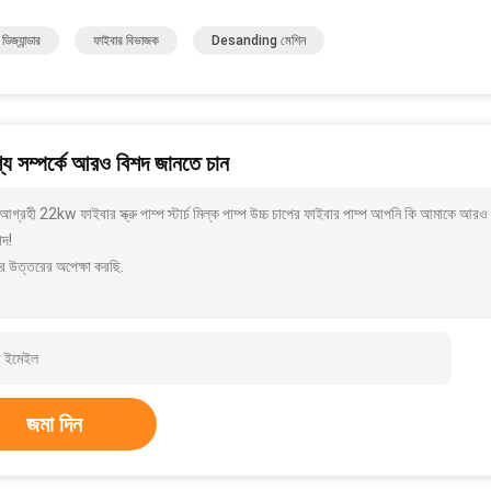
় ডিজ্যান্ডার
ফাইবার বিভাজক
Desanding মেশিন
য সম্পর্কে আরও বিশদ জানতে চান
গ্রহী 22kw ফাইবার স্ক্রু পাম্প স্টার্চ মিল্ক পাম্প উচ্চ চাপের ফাইবার পাম্প আপনি কি আমাকে আরও
াদ!
র উত্তরের অপেক্ষা করছি.
জমা দিন