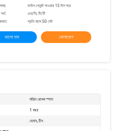
সময়:
ডাউন পেমেন্ট পাওয়ার 15 দিন পরে
শর্ত:
এল/সি, টি/টি
্ষমতা:
প্রতি মাসে 50 সেট
ভালো দাম
যোগাযোগ
মরিচা রোধক স্পাত
1 বছর
হেনান, চীন