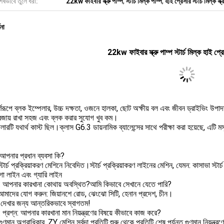
েষভাবে তুলে ধরা:
22kw ফাইবার স্ক্রু পাম্প
,
স্টার্চ মিল্ক পাম্প
,
হাই প্রেসার স্টার্চ মিল্ক স্ক্
ণনা
22kw ফাইবার স্ক্রু পাম্প স্টার্চ মিল্ক হাই প্র
র্ণরূপে ব্লক ইম্পেলার, উচ্চ দক্ষতা, ওজনে হালকা, ছোট অক্ষীয় বল এবং জীবন ড্রাইভিং উপা
বজায় রাখা সহজ এবং ব্লক করার সুযোগ খুব কম।
লারটি যথার্থ কাস্ট ছিল।ক্লাস G6.3 ডায়নামিক ব্যালেন্সের সাথে পরীক্ষা করা হয়েছে, এটি ম
.আপনার প্রধান ব্যবসা কি?
টার্চ প্রক্রিয়াকরণ মেশিনে নিবেদিত।স্টার্চ প্রক্রিয়াকরণ লাইনের মেশিন, যেমন: কাসাভা স্টার্
গো লাইন এবং গ্যারি লাইন
2: আপনার কারখানা কোথায় অবস্থিত?আমি কিভাবে সেখানে যেতে পারি?
আমাদের যোগ করুন: জিয়ানশে রোড, ঝেংঝো সিটি, হেনান প্রদেশ, চীন।
দেখার জন্য আন্তরিকভাবে স্বাগতম!
: প্রশ্ন: আপনার কারখানা মান নিয়ন্ত্রণের বিষয়ে কীভাবে কাজ করে?
ুণমান অগ্রাধিকার, ZY মেশিন সর্বদা প্রতিটি শুরু থেকে প্রতিটি শেষ পর্যন্ত গুণমান নিয়ন্ত্র