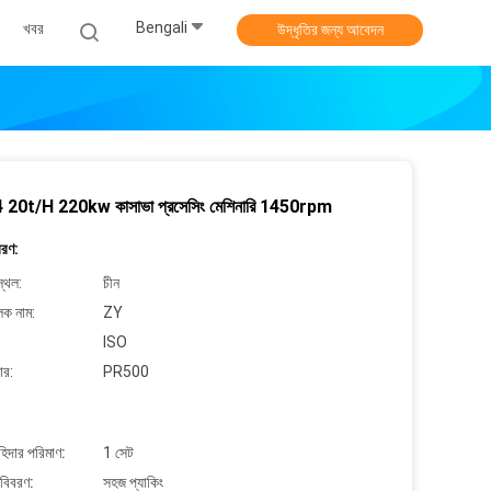
Bengali
খবর
উদ্ধৃতির জন্য আবেদন
20t/H 220kw কাসাভা প্রসেসিং মেশিনারি 1450rpm
বরণ:
্থল:
চীন
লক নাম:
ZY
ISO
ার:
PR500
াহিদার পরিমাণ:
1 সেট
 বিবরণ:
সহজ প্যাকিং