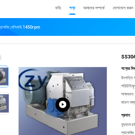
বাড়ি
পণ্য
আমাদের সম্পর্কে
যোগাযোগ করুন
সেসিং মেশিনারি 1450rpm
SS304 
পণ্যের বি
উৎপত্তি স
পরিচিতিমু
সাক্ষ্যদান:
মডেল নম্ব
প্রদান:
ন্যূনতম চ
প্যাকেজিং