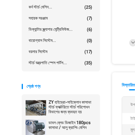
কর্ন স্টার্চ মেশিন...
(25)
সহায়ক সরঞ্জাম
(7)
ডিক্যান্টার স্ক্র্যাপার সেন্ট্রিফিউজ...
(6)
বায়োগ্যাস সিস্টেম...
(0)
বয়লার সিস্টেম
(17)
স্টার্চ যন্ত্রপাতি স্পেস পার্টস...
(35)
বিস্তারিত
শ্রেষ্ঠ পণ্য
ZY হাইড্রো-সাইক্লোন কাসাভা
উপ
স্টার্চ ফ্যাক্টরিতে স্টার্চ পরিশোধন
বিভাগের জন্য ব্যবহৃত হয়
টা
ডাবল ব্লেড ডিজাইন 180pcs
কাসাভা / আলু ক্রাশিং মেশিন
মূল