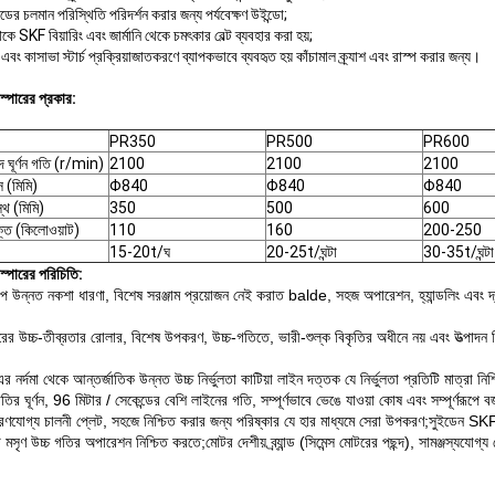
ডের চলমান পরিস্থিতি পরিদর্শন করার জন্য পর্যবেক্ষণ উইন্ডো;
কে SKF বিয়ারিং এবং জার্মানি থেকে চমৎকার বেল্ট ব্যবহার করা হয়;
চ এবং কাসাভা স্টার্চ প্রক্রিয়াজাতকরণে ব্যাপকভাবে ব্যবহৃত হয় কাঁচামাল ক্র্যাশ এবং রাস্প করার জন্য।
স্পারের প্রকার:
PR350
PR500
PR600
দ ঘূর্ণন গতি (r/min)
2100
2100
2100
স (মিমি)
Φ840
Φ840
Φ840
স্থ (মিমি)
350
500
600
তি (কিলোওয়াট)
110
160
200-250
15-20t/ঘ
20-25t/ঘন্টা
30-35t/ঘন্টা
স্পারের পরিচিতি:
 উন্নত নকশা ধারণা, বিশেষ সরঞ্জাম প্রয়োজন নেই করাত balde, সহজ অপারেশন, হ্যান্ডলিং এবং দ্রু
রের উচ্চ-তীব্রতার রোলার, বিশেষ উপকরণ, উচ্চ-গতিতে, ভারী-শুল্ক বিকৃতির অধীনে নয় এবং উত্পাদন ন
 নর্দমা থেকে আন্তর্জাতিক উন্নত উচ্চ নির্ভুলতা কাটিয়া লাইন দত্তক যে নির্ভুলতা প্রতিটি মাত্রা নি
তির ঘূর্ণন, 96 মিটার / সেকেন্ডের বেশি লাইনের গতি, সম্পূর্ণভাবে ভেঙে যাওয়া কোষ এবং সম্পূর্ণরূপে 
ণযোগ্য চালনী প্লেট, সহজে নিশ্চিত করার জন্য পরিষ্কার যে হার মাধ্যমে সেরা উপকরণ;সুইডেন S
ি মসৃণ উচ্চ গতির অপারেশন নিশ্চিত করতে;মোটর দেশীয় ব্র্যান্ড (সিমেন্স মোটরের পছন্দ), সামঞ্জস্যযো