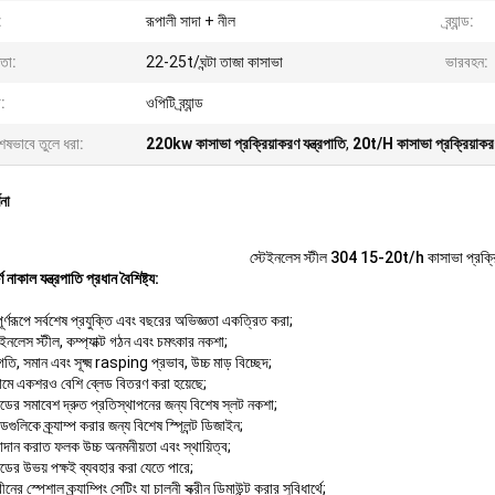
:
রূপালী সাদা + নীল
ব্র্যান্ড:
মতা:
22-25t/ঘন্টা তাজা কাসাভা
ভারবহন:
ট:
ওপিটি ব্র্যান্ড
েষভাবে তুলে ধরা:
220kw কাসাভা প্রক্রিয়াকরণ যন্ত্রপাতি
,
20t/H কাসাভা প্রক্রিয়াকরণ 
ণনা
স্টেইনলেস স্টীল 304 15-20t/h কাসাভা প্রক্রিয
ণ নাকাল যন্ত্রপাতি প্রধান বৈশিষ্ট্য:
ূর্ণরূপে সর্বশেষ প্রযুক্তি এবং বছরের অভিজ্ঞতা একত্রিত করা;
্টেইনলেস স্টীল, কম্প্যাক্ট গঠন এবং চমৎকার নকশা;
ন গতি, সমান এবং সূক্ষ্ম rasping প্রভাব, উচ্চ মাড় বিচ্ছেদ;
ড্রামে একশরও বেশি ব্লেড বিতরণ করা হয়েছে;
ডের সমাবেশ দ্রুত প্রতিস্থাপনের জন্য বিশেষ স্লট নকশা;
গুলিকে ক্র্যাম্প করার জন্য বিশেষ স্প্লিন্ট ডিজাইন;
দান করাত ফলক উচ্চ অনমনীয়তা এবং স্থায়িত্ব;
ডের উভয় পক্ষই ব্যবহার করা যেতে পারে;
রীনের স্পেশাল ক্র্যাম্পিং সেটিং যা চালনী স্ক্রীন ডিমাউন্ট করার সুবিধার্থে;