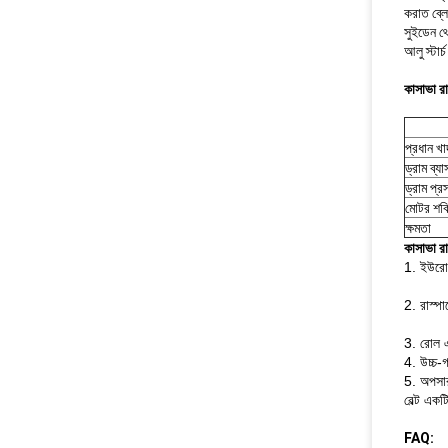
করাত ব্লে
সুইডেন থে
আলু স্টার্
কাসাভা রা
প্রধান খা
ড্রাম ব্যা
ড্রাম প্র
মোটর শক্
ক্ষমতা
কাসাভা রা
1. ইউরোপ
2. রাস্পা
3. রোল এর
4. উচ্চ-গ
5. অপসার
বেল্ট একট
FAQ: