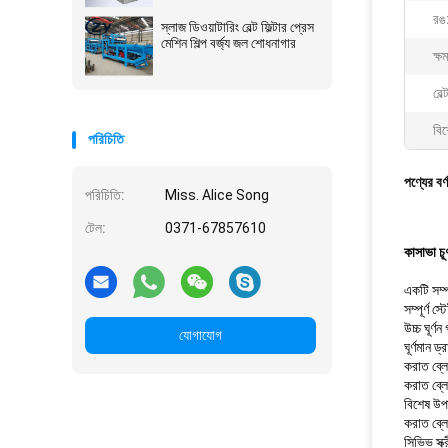
রঙ
স্লাজ ডিওয়াটারিং বেল্ট ফিল্টার প্রেস
মেশিন শিল্প বর্জ্য জল শোধনাগার
ক্ষ
বেল্
বিশ
পরিচিতি
পণ্যের বর্
পরিচিতি:
Miss. Alice Song
টেল:
0371-67857610
কাসাভা চূর্
একটি সম্প
সম্পূর্ণ স
উচ্চ ঘূর্ণ
যোগাযোগ
ঘূর্ণমান 
করাত ব্লে
করাত ব্লেড
বিশেষ উপা
করাত ব্লে
সিভিভ স্ক্