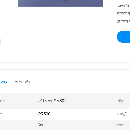
ডেলিভারি 
পরিশোধের 
যোগানের ক
 তথ্য
পণ্যের বর্ণনা
াদান:
স্টেইনলেস স্টিল 304
শক্তি:
ইপ:
PR500
ওয়ারেন্টি:
:
চীন
দ্রুততা: