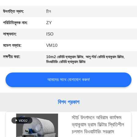
নিয়ন্ত্রণ
উৎপত্তি স্থল:
চীন
যোগাযোগ
পরিচিতিমুলক নাম:
ZY
করুন
সাক্ষ্যদান:
ISO
মডেল নম্বার:
VM10
খবর
লক্ষণীয় করা:
,
,
10m2 রোটারি ভ্যাকুয়াম ফিল্টার
আলু স্টার্চ রোটারি ভ্যাকুয়াম ফিল্টার
ডিওয়াটারিং রোটারি ভ্যাকুয়াম ফিল্টার
উদ্ধৃতির
আমাদের সাথে যোগাযোগ করুন!
জন্য
আবেদন
বিশদ প্রকাশ
সাইট
স্টার্চ উৎপাদনে অবিরাম কার্যক্ষম
ম্যাপ
ভ্যাকুয়াম ড্রাম ফিল্টার স্থিতিশীল
চলমান ডিওয়াটারিং সরঞ্জাম