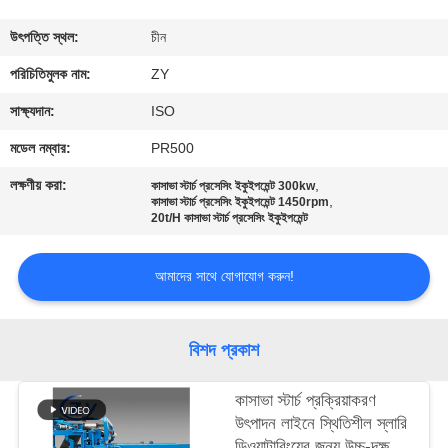
নিয়ন্ত্রণ
উৎপত্তি স্থল:
চীন
যোগাযোগ
পরিচিতিমুলক নাম:
ZY
করুন
সাক্ষ্যদান:
ISO
মডেল নম্বার:
PR500
খবর
লক্ষণীয় করা:
,
কাসাভা স্টার্চ প্রসেসিং ইকুইপমেন্ট 300kw
,
কাসাভা স্টার্চ প্রসেসিং ইকুইপমেন্ট 1450rpm
20t/H কাসাভা স্টার্চ প্রসেসিং ইকুইপমেন্ট
উদ্ধৃতির
জন্য
আমাদের সাথে যোগাযোগ করুন!
আবেদন
বিশদ প্রকাশ
সাইট
ম্যাপ
কাসাভা স্টার্চ প্রক্রিয়াকরণ
উৎপাদন লাইনে স্থিতিশীল স্লারি
ডিওয়াটারিংয়ের জন্য উচ্চ-দক্ষতা