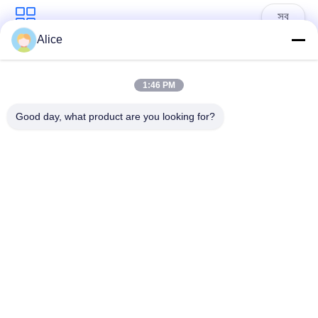
সব
Alice
কাসাভা স্টার্চ প্রসেসিং মেশিন
টেপিওকা স্টার্চ মেশিন
1:46 PM
আলু স্টার্চ মেশিন
কাসাভা আটা প্রসেসিং মেশিন
Good day, what product are you looking for?
সেন্ট্রিফিউগাল পাম্প এবং
স্বয়ংক্রিয় প্রবাহ মিটার
গিয়ারবক্স
আলু ময়দা প্রক্রিয়াকরণ
কর্ন স্টার্চ মেশিন
যন্ত্রপাতি
সাবস্ক্রাইব