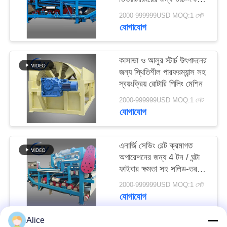
PRIVACY
বেল্ট ডিহাইড্রেশন ফিল্টার
2000-999999USD MOQ:1 সেট
POLICY
যোগাযোগ
কাসাভা ও আলুর স্টার্চ উৎপাদনের
জন্য স্থিতিশীল পারফরম্যান্স সহ
স্বয়ংক্রিয় রোটারি পিলিং মেশিন
2000-999999USD MOQ:1 সেট
যোগাযোগ
এনার্জি সেভিং বেল্ট ক্রমাগত
অপারেশনের জন্য 4 টন / ঘন্টা
ফাইবার ক্ষমতা সহ সলিড-তরল
বিচ্ছেদ ডিওয়াটারিং মেশিন
2000-999999USD MOQ:1 সেট
যোগাযোগ
Alice