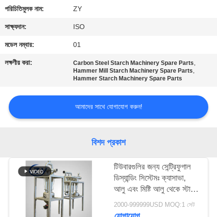
নিয়ন্ত্রণ
পরিচিতিমুলক নাম:
ZY
সাক্ষ্যদান:
ISO
যোগাযোগ
মডেল নম্বার:
01
করুন
লক্ষণীয় করা:
,
Carbon Steel Starch Machinery Spare Parts
,
Hammer Mill Starch Machinery Spare Parts
Hammer Starch Machinery Spare Parts
খবর
আমাদের সাথে যোগাযোগ করুন!
উদ্ধৃতির
জন্য
বিশদ প্রকাশ
আবেদন
টিউবারগুলির জন্য সেন্ট্রিফুগাল
সাইট
ডিস্যান্ডিং সিস্টেমঃ ক্যাসাভা,
আলু এবং মিষ্টি আলু থেকে স্টার্চ
ম্যাপ
স্লারি বিশুদ্ধকরণের জন্য একটি
2000-999999USD MOQ:1 সেট
নিবেদিত সমাধান
যোগাযোগ