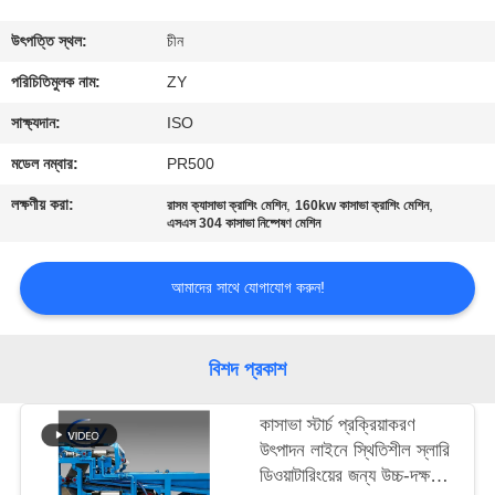
নিয়ন্ত্রণ
উৎপত্তি স্থল:
চীন
যোগাযোগ
পরিচিতিমুলক নাম:
ZY
করুন
সাক্ষ্যদান:
ISO
মডেল নম্বার:
PR500
খবর
লক্ষণীয় করা:
,
,
রাসম ক্যাসাভা ক্রাশিং মেশিন
160kw কাসাভা ক্রাশিং মেশিন
এসএস 304 কাসাভা নিষ্পেষণ মেশিন
উদ্ধৃতির
আমাদের সাথে যোগাযোগ করুন!
জন্য
আবেদন
বিশদ প্রকাশ
সাইট
কাসাভা স্টার্চ প্রক্রিয়াকরণ
ম্যাপ
উৎপাদন লাইনে স্থিতিশীল স্লারি
ডিওয়াটারিংয়ের জন্য উচ্চ-দক্ষতা