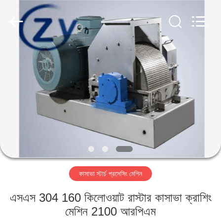
Henan
Zhiyuan
Starch
Engineering
Machinery
Co.,ltd.
All
Rights
বাড়ি
Reserved.
পণ্য
আমাদের
সম্পর্কে
কারখানা
কাসাভা স্টার্চ প্রসেসিং মেশিন
ভ্রমণ
এসএস 304 160 কিলোওয়াট রাস্টার কাসাভা ক্রাশিং
মান
মেশিন 2100 আরপিএম