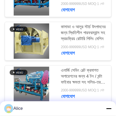
বেল্ট ডিহাইড্রেশন ফিল্টার
PRIVACY
2000-999999USD MOQ:1 সেট
যোগাযোগ
POLICY
কাসাভা ও আলুর স্টার্চ উৎপাদনের
জন্য স্থিতিশীল পারফরম্যান্স সহ
স্বয়ংক্রিয় রোটারি পিলিং মেশিন
2000-999999USD MOQ:1 সেট
যোগাযোগ
এনার্জি সেভিং বেল্ট ক্রমাগত
অপারেশনের জন্য 4 টন / ঘন্টা
ফাইবার ক্ষমতা সহ সলিড-তরল
বিচ্ছেদ ডিওয়াটারিং মেশিন
2000-999999USD MOQ:1 সেট
যোগাযোগ
Alice