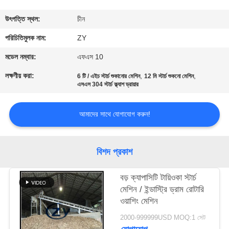
নিয়ন্ত্রণ
উৎপত্তি স্থল:
চীন
যোগাযোগ
পরিচিতিমুলক নাম:
ZY
করুন
মডেল নম্বার:
এফএস 10
লক্ষণীয় করা:
,
,
6 টি / এইচ স্টার্চ শুকানোর মেশিন
12 মি স্টার্চ শুকনো মেশিন
এসএস 304 স্টার্চ ফ্ল্যাশ ড্রায়ার
খবর
আমাদের সাথে যোগাযোগ করুন!
উদ্ধৃতির
জন্য
বিশদ প্রকাশ
আবেদন
বড় ক্যাপাসিটি টায়িওকা স্টার্চ
সাইট
মেশিন / ইন্ডাস্ট্রি ড্রাম রোটারি
ওয়াশিং মেশিন
ম্যাপ
2000-999999USD MOQ:1 সেট