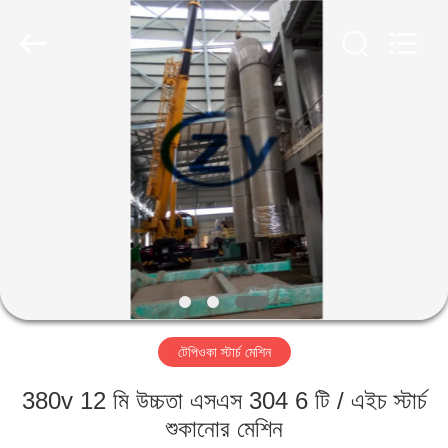
Henan
Zhiyuan
Starch
Engineering
Machinery
Co.,ltd.
All
Rights
বাড়ি
Reserved.
পণ্য
আমাদের
সম্পর্কে
কারখানা
টেপিওকা স্টার্চ মেশিন
ভ্রমণ
380v 12 মি উচ্চতা এসএস 304 6 টি / এইচ স্টার্চ
মান
শুকানোর মেশিন