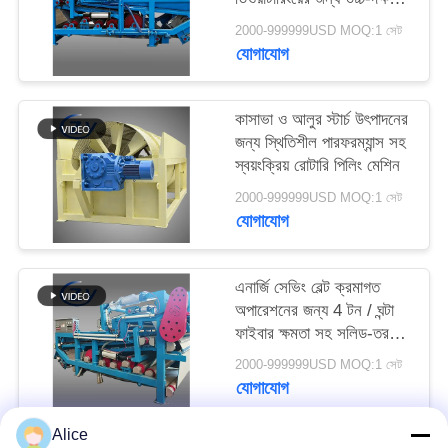
PRIVACY
বেল্ট ডিহাইড্রেশন ফিল্টার
2000-999999USD MOQ:1 সেট
POLICY
যোগাযোগ
কাসাভা ও আলুর স্টার্চ উৎপাদনের
জন্য স্থিতিশীল পারফরম্যান্স সহ
স্বয়ংক্রিয় রোটারি পিলিং মেশিন
2000-999999USD MOQ:1 সেট
যোগাযোগ
এনার্জি সেভিং বেল্ট ক্রমাগত
অপারেশনের জন্য 4 টন / ঘন্টা
ফাইবার ক্ষমতা সহ সলিড-তরল
বিচ্ছেদ ডিওয়াটারিং মেশিন
2000-999999USD MOQ:1 সেট
যোগাযোগ
Alice