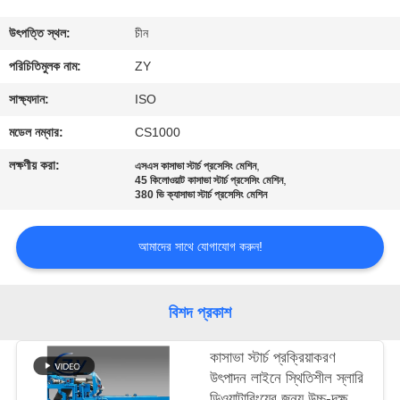
নিয়ন্ত্রণ
উৎপত্তি স্থল:
চীন
যোগাযোগ
পরিচিতিমুলক নাম:
ZY
করুন
সাক্ষ্যদান:
ISO
মডেল নম্বার:
CS1000
খবর
লক্ষণীয় করা:
,
এসএস কাসাভা স্টার্চ প্রসেসিং মেশিন
,
45 কিলোওয়াট কাসাভা স্টার্চ প্রসেসিং মেশিন
380 ভি ক্যাসাভা স্টার্চ প্রসেসিং মেশিন
উদ্ধৃতির
জন্য
আমাদের সাথে যোগাযোগ করুন!
আবেদন
বিশদ প্রকাশ
সাইট
ম্যাপ
কাসাভা স্টার্চ প্রক্রিয়াকরণ
উৎপাদন লাইনে স্থিতিশীল স্লারি
ডিওয়াটারিংয়ের জন্য উচ্চ-দক্ষতা