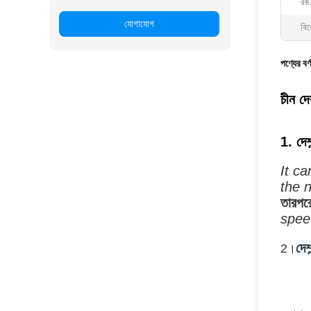
রঙ
যোগাযোগ
বিশ
পণ্যের বর্
চীন দে
1. দেশা
It ca
the 
তারপরে
spee
দেশা
2।