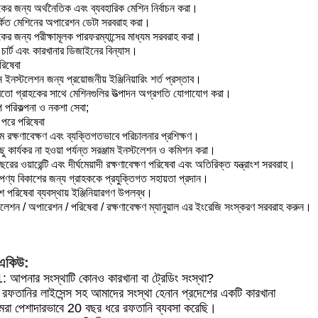
কের জন্য অর্থনৈতিক এবং ব্যবহারিক মেশিন নির্বাচন করা।
র্কিত মেশিনের অপারেশন ডেটা সরবরাহ করা।
কের জন্য পরীক্ষামূলক পারফরম্যান্সের মাধ্যম সরবরাহ করা।
চার্ট এবং কারখানার ডিজাইনের বিন্যাস।
রিষেবা
 ইনস্টলেশন জন্য প্রয়োজনীয় ইঞ্জিনিয়ারিং শর্ত প্রস্তাব।
মতো গ্রাহকের সাথে মেশিনগুলির উত্পাদন অগ্রগতি যোগাযোগ করা।
্প পরিকল্পনা ও নকশা সেবা;
র পরে পরিষেবা
াম রক্ষণাবেক্ষণ এবং ব্যক্তিগতভাবে পরিচালনার প্রশিক্ষণ।
ু কার্যকর না হওয়া পর্যন্ত সরঞ্জাম ইনস্টলেশন ও কমিশন করা।
রের ওয়ারেন্টি এবং দীর্ঘমেয়াদী রক্ষণাবেক্ষণ পরিষেবা এবং অতিরিক্ত যন্ত্রাংশ সরবরাহ।
পণ্য বিকাশের জন্য গ্রাহককে প্রযুক্তিগত সহায়তা প্রদান।
ে পরিষেবা ব্যবস্থায় ইঞ্জিনিয়ারগণ উপলব্ধ।
লেশন / অপারেশন / পরিষেবা / রক্ষণাবেক্ষণ ম্যানুয়াল এর ইংরেজি সংস্করণ সরবরাহ করুন।
একিউ:
1: আপনার সংস্থাটি কোনও কারখানা বা ট্রেডিং সংস্থা?
 রফতানির লাইসেন্স সহ আমাদের সংস্থা হেনান প্রদেশের একটি কারখানা
রা পেশাদারভাবে 20 বছর ধরে রফতানি ব্যবসা করেছি।