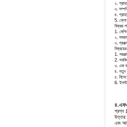
২. গ্রাহ
৩. সম্প
৪. গ্রাহ
5. ফ্লো 
বিক্রয় প
1. মেশিন
২. সময়
৩. প্রকল
বিক্রয়ে
1. সরঞ্জ
2. সবকিছ
৩. এক বছ
৪. নতুন 
৫. বিদেশ
6. ইনস্ট
৪.এফ
প্রশ্ন 
উত্তর:
এবং আম