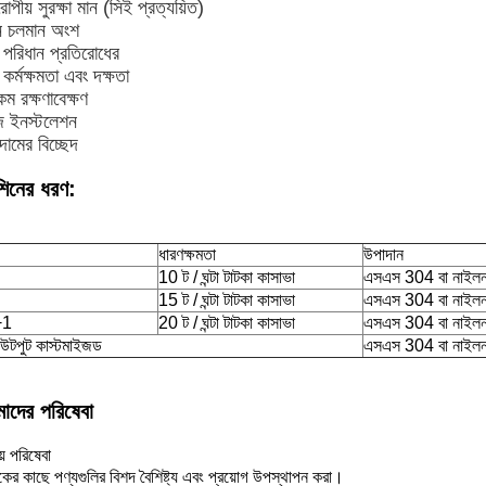
পীয় সুরক্ষা মান (সিই প্রত্যয়িত)
 চলমান অংশ
 পরিধান প্রতিরোধের
 কর্মক্ষমতা এবং দক্ষতা
কম রক্ষণাবেক্ষণ
 ইনস্টলেশন
ামের বিচ্ছেদ
শিনের ধরণ:
ধারণক্ষমতা
উপাদান
10 ট / ঘন্টা টাটকা কাসাভা
এসএস 304 বা নাইল
15 ট / ঘন্টা টাটকা কাসাভা
এসএস 304 বা নাইল
+1
20 ট / ঘন্টা টাটকা কাসাভা
এসএস 304 বা নাইল
উটপুট কাস্টমাইজড
এসএস 304 বা নাইল
াদের পরিষেবা
রয় পরিষেবা
কের কাছে পণ্যগুলির বিশদ বৈশিষ্ট্য এবং প্রয়োগ উপস্থাপন করা।