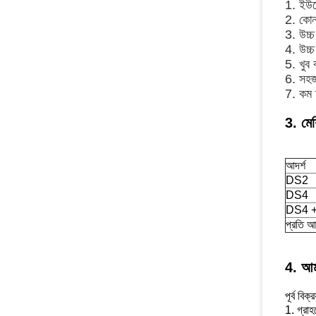
1. ইউরো
2. কোন
3. উচ্চ
4. উচ্চ
5. খুব 
6. সহজ
7. কম দ
3. মে
আদর্শ
DS2
DS4
DS4 
প্রতি আ
4. আম
পূর্ব বিক্
1. গ্রাহ