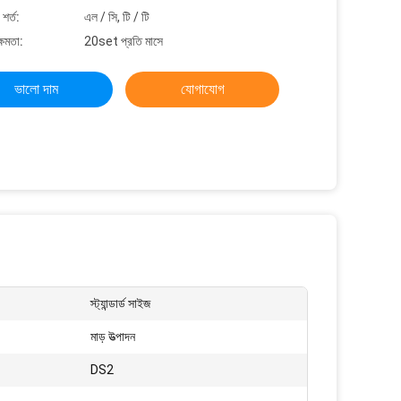
শর্ত:
এল / সি, টি / টি
্ষমতা:
20set প্রতি মাসে
ভালো দাম
যোগাযোগ
স্ট্যান্ডার্ড সাইজ
মাড় উত্পাদন
DS2