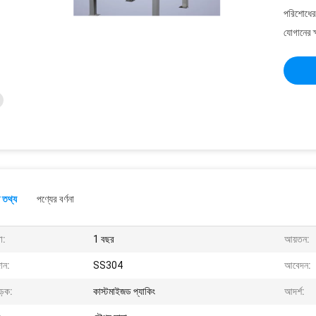
পরিশোধের 
যোগানের ক
 তথ্য
পণ্যের বর্ণনা
া:
1 বছর
আয়তন:
ান:
SS304
আবেদন:
ড়ক:
কাস্টমাইজড প্যাকিং
আদর্শ: