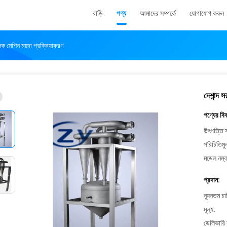
বাড়ি
পণ্য
আমাদের সম্পর্কে
যোগাযোগ করুন
াজক মেশিন ময়দা প্রক্রিয়াকরণ
দেশান্দ স
পণ্যের বি
উৎপত্তি স
পরিচিতিমু
মডেল নম্ব
প্রদান:
ন্যূনতম চ
মূল্য:
ডেলিভারি 