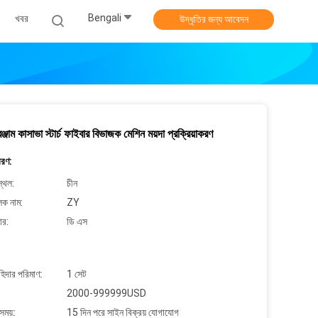
Bengali
খবর
উদ্ধৃতির জন্য আবেদন
রঞ্জাম কাসাভা স্টার্চ ফাইবার বিভাজক মেশিন ময়দা প্রক্রিয়াকরণ
বরণ:
্থল:
চীন
লক নাম:
ZY
ার:
ডি এস
াহিদার পরিমাণ:
1 সেট
2000-999999USD
সময়:
15 দিন পরে সাইন বিক্রয় যোগাযোগ