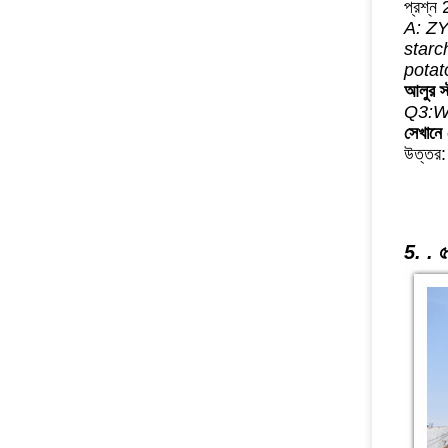
প্রশ্ন 
A: ZY
starc
potat
আলুর স্
Q3:Wh
সেখানে
উত্তর:
5. .